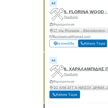
Ad
5. FLORINA WOOD 
Προβολή
Φερετροποιία
17 χλμ Φλώρινας - Θεσσαλονίκης,
florinawood@gmail.com
Ιστοσελίδα
Κάλεσε Τώρα
Ad
6. ΧΑΡΑΛΑΜΠΙΔΗΣ Π
Προβολή
Φερετροποιία
1Ο ΧΛΜ ΔΥΤ Ν ΑΜΙΣΟΥ, ΔΡΑΜΑ, Δ
Κάλεσε Τώρα