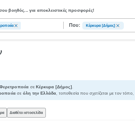
ου βοηθός...
για αποκλειστικές προσφορές!
Που:
ροποιία
Κέρκυρα [Δήμος]
ν
Φερετροποιία
σε
Κέρκυρα [Δήμος]
.
ροποιία
σε
όλη την Ελλάδα
, τοποθεσία που σχετίζεται με τον τόπο,
ώρα
Διαθέτει ιστοσελίδα