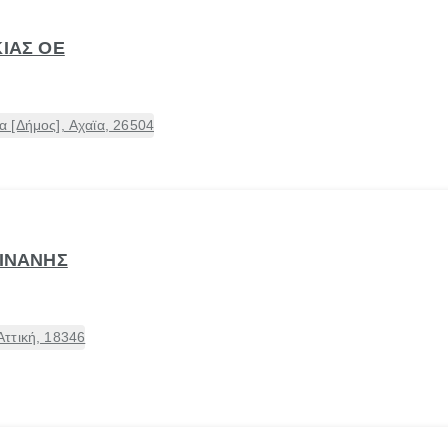
ΚΙΑΣ ΟΕ
 [Δήμος], Αχαϊα, 26504
ΣΙΝΑΝΗΣ
ττική, 18346