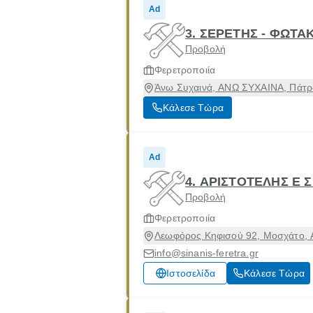
Ad
3. ΣΕΡΕΤΗΣ - ΦΩΤΑ
Προβολή
Φερετροποιία
Άνω Συχαινά, ΑΝΩ ΣΥΧΑΙΝΑ, Πάτρα
Κάλεσε Τώρα
Ad
4. ΑΡΙΣΤΟΤΕΛΗΣ Ε 
Προβολή
Φερετροποιία
Λεωφόρος Κηφισού 92, Μοσχάτο, Α
info@sinanis-feretra.gr
Ιστοσελίδα
Κάλεσε Τώρα