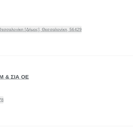
Θεσσαλονίκη [Δήμος], Θεσσαλονίκη, 56429
Μ & ΣΙΑ ΟΕ
78