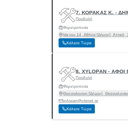
7. ΚΟΡΑΚΑΣ Κ. - Δ
Προβολή
Φερετροποιία
Ιάκχου 14, Αθήνα [Δήμος], Αττική,
Κάλεσε Τώρα
8. XYLOPAN - ΑΦΟΙ
Προβολή
Φερετροποιία
Θεσσαλονίκη [Δήμος], Θεσσαλονίκ
xylopan@otenet.gr
Κάλεσε Τώρα