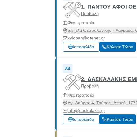
1. ΠΑΝΤΟΥ ΑΦΟΙ ΟΕ
Προβολή
Φερετροποιία
5,5 χλμ Θεσσαλονίκης - Λαγκαδά, 
xylopan@otenet.gr
Ιστοσελίδα
Κάλεσε Τώρα
Ad
2. ΔΑΣΚΑΛΑΚΗΣ ΕΜ
Προβολή
Φερετροποιία
Αγ. Λαύρας 4, Ταύρος, Αττική, 177
info@daskalakis.gr
Ιστοσελίδα
Κάλεσε Τώρα