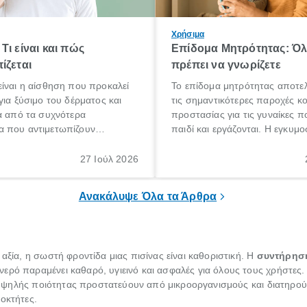
Χρήσιμα
Τι είναι και πώς
Επίδομα Μητρότητας: Ό
ίζεται
πρέπει να γνωρίζετε
ίναι η αίσθηση που προκαλεί
Το επίδομα μητρότητας αποτελ
για ξύσιμο του δέρματος και
τις σημαντικότερες παροχές κ
α από τα συχνότερα
προστασίας για τις γυναίκες 
 που αντιμετωπίζουν
παιδί και εργάζονται. Η εγκυμο
θε ηλικίας. Πολλοί αναζητούν
γέννηση ενός παιδιού είναι μια 
 για το «κνησμός τι είναι»,
σημαντική περίοδος στη ζωή 
27 Ιούλ 2026
ί να εμφανιστεί ξαφνικά ή να
οικογένειας, η οποία συνοδεύε
α μεγάλο χρονικό διάστημα.
αυξημένες ανάγκες και υποχρε
Ανακάλυψε Όλα τα Άρθρα
 αξία, η σωστή φροντίδα μιας πισίνας είναι καθοριστική. Η
συντήρηση
νερό παραμένει καθαρό, υγιεινό και ασφαλές για όλους τους χρήστες.
ψηλής ποιότητας προστατεύουν από μικροοργανισμούς και διατηρούν
οκτήτες.