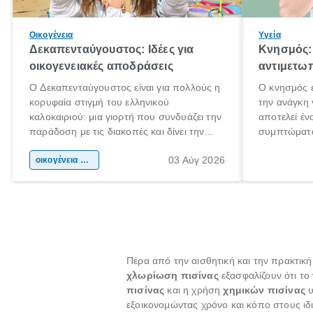
Οικογένεια
Υγεία
Δεκαπενταύγουστος: Ιδέες για
Κνησμός: 
οικογενειακές αποδράσεις
αντιμετωπ
Ο Δεκαπενταύγουστος είναι για πολλούς η
Ο κνησμός ε
κορυφαία στιγμή του ελληνικού
την ανάγκη 
καλοκαιριού: μια γιορτή που συνδυάζει την
αποτελεί έν
παράδοση με τις διακοπές και δίνει την
συμπτώματα
αφορμή για ταξίδια σε κάθε γωνιά της
άνθρωποι κά
03 Αύγ 2026
χώρας. Είτε πρόκειται για λίγες μέρες
οικογένεια & παιδί
πληροφορίες
ξεγνοιασιάς είτε για μια σύντομη εξόρμηση.
καθώς μπορε
επιμένει γι
Πέρα από την αισθητική και την πρακτική
χλωρίωση πισίνας
εξασφαλίζουν ότι το 
πισίνας
και η χρήση
χημικών πισίνας
υ
εξοικονομώντας χρόνο και κόπο στους ιδι