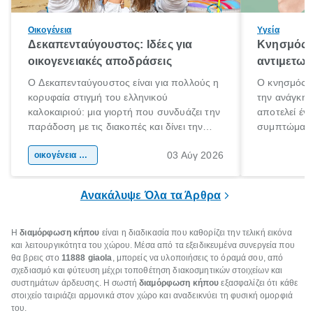
Οικογένεια
Υγεία
Δεκαπενταύγουστος: Ιδέες για
Κνησμός: 
οικογενειακές αποδράσεις
αντιμετωπ
Ο Δεκαπενταύγουστος είναι για πολλούς η
Ο κνησμός ε
κορυφαία στιγμή του ελληνικού
την ανάγκη 
καλοκαιριού: μια γιορτή που συνδυάζει την
αποτελεί έν
παράδοση με τις διακοπές και δίνει την
συμπτώματα
αφορμή για ταξίδια σε κάθε γωνιά της
άνθρωποι κά
03 Αύγ 2026
χώρας. Είτε πρόκειται για λίγες μέρες
οικογένεια & παιδί
πληροφορίες 
ξεγνοιασιάς είτε για μια σύντομη εξόρμηση.
καθώς μπορε
επιμένει για
Ανακάλυψε Όλα τα Άρθρα
Η
διαμόρφωση κήπου
είναι η διαδικασία που καθορίζει την τελική εικόνα
και λειτουργικότητα του χώρου. Μέσα από τα εξειδικευμένα συνεργεία που
θα βρεις στο
11888 giaola
, μπορείς να υλοποιήσεις το όραμά σου, από
σχεδιασμό και φύτευση μέχρι τοποθέτηση διακοσμητικών στοιχείων και
συστημάτων άρδευσης. Η σωστή
διαμόρφωση κήπου
εξασφαλίζει ότι κάθε
στοιχείο ταιριάζει αρμονικά στον χώρο και αναδεικνύει τη φυσική ομορφιά
του.