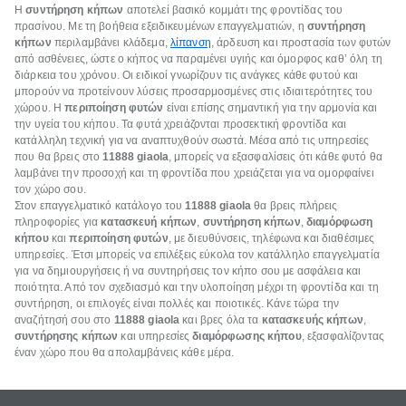
Η
συντήρηση κήπων
αποτελεί βασικό κομμάτι της φροντίδας του
πρασίνου. Με τη βοήθεια εξειδικευμένων επαγγελματιών, η
συντήρηση
κήπων
περιλαμβάνει κλάδεμα,
λίπανση
, άρδευση και προστασία των φυτών
από ασθένειες, ώστε ο κήπος να παραμένει υγιής και όμορφος καθ’ όλη τη
διάρκεια του χρόνου. Οι ειδικοί γνωρίζουν τις ανάγκες κάθε φυτού και
μπορούν να προτείνουν λύσεις προσαρμοσμένες στις ιδιαιτερότητες του
χώρου. Η
περιποίηση φυτών
είναι επίσης σημαντική για την αρμονία και
την υγεία του κήπου. Τα φυτά χρειάζονται προσεκτική φροντίδα και
κατάλληλη τεχνική για να αναπτυχθούν σωστά. Μέσα από τις υπηρεσίες
που θα βρεις στο
11888 giaola
, μπορείς να εξασφαλίσεις ότι κάθε φυτό θα
λαμβάνει την προσοχή και τη φροντίδα που χρειάζεται για να ομορφαίνει
τον χώρο σου.
Στον επαγγελματικό κατάλογο του
11888 giaola
θα βρεις πλήρεις
πληροφορίες για
κατασκευή κήπων
,
συντήρηση κήπων
,
διαμόρφωση
κήπου
και
περιποίηση φυτών
, με διευθύνσεις, τηλέφωνα και διαθέσιμες
υπηρεσίες. Έτσι μπορείς να επιλέξεις εύκολα τον κατάλληλο επαγγελματία
για να δημιουργήσεις ή να συντηρήσεις τον κήπο σου με ασφάλεια και
ποιότητα. Από τον σχεδιασμό και την υλοποίηση μέχρι τη φροντίδα και τη
συντήρηση, οι επιλογές είναι πολλές και ποιοτικές. Κάνε τώρα την
αναζήτησή σου στο
11888 giaola
και βρες όλα τα
κατασκευής κήπων
,
συντήρησης κήπων
και υπηρεσίες
διαμόρφωσης κήπου
, εξασφαλίζοντας
έναν χώρο που θα απολαμβάνεις κάθε μέρα.