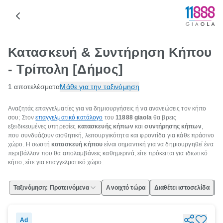
Κατασκευή & Συντήρηση Κήπου
- Τρίπολη [Δήμος]
1 αποτελέσματα
Μάθε για την ταξινόμηση
Αναζητάς επαγγελματίες για να δημιουργήσεις ή να ανανεώσεις τον κήπο
σου; Στον
επαγγελματικό κατάλογο
του
11888 giaola
θα βρεις
εξειδικευμένες υπηρεσίες
κατασκευής κήπων
και
συντήρησης κήπων
,
που συνδυάζουν αισθητική, λειτουργικότητα και φροντίδα για κάθε πράσινο
χώρο. Η σωστή
κατασκευή κήπου
είναι σημαντική για να δημιουργηθεί ένα
περιβάλλον που θα απολαμβάνεις καθημερινά, είτε πρόκειται για ιδιωτικό
κήπο, είτε για επαγγελματικό χώρο.
Ταξινόμηση: Προτεινόμενα
Ανοιχτό τώρα
Διαθέτει ιστοσελίδα
Ε
Ad