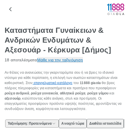
Καταστήματα Γυναίκειων &
Ανδρικών Ενδυμάτων &
Αξεσουάρ - Κέρκυρα [Δήμος]
18 αποτελέσματα
Μάθε για την ταξινόμηση
Αν θέλεις να ανανεώσεις την γκαρνταρόμπα σου ή να βρεις το ιδανικό
ντύσιμο για κάθε περίσταση, η επιλογή των σωστών καταστημάτων είναι
καθοριστική. Στον
επαγγελματικό κατάλογο
του
11888
giaola
θα βρεις
πλήρεις πληροφορίες για καταστήματα και πρατήρια που προσφέρουν
ρούχα ανδρικά
,
ρούχα γυναικεία
,
αθλητικά ρούχα
,
ρούχα γάμου
και
αξεσουάρ
, καλύπτοντας κάθε ανάγκη, στυλ και προτίμηση. Οι
επαγγελματίες προσφέρουν προϊόντα υψηλής ποιότητας, φροντίζοντας να
συνδυάζουν άνεση, κομψότητα και λειτουργικότητα.
Ταξινόμηση: Προτεινόμενα
Ανοιχτό τώρα
Διαθέτει ιστοσελίδα
Ε