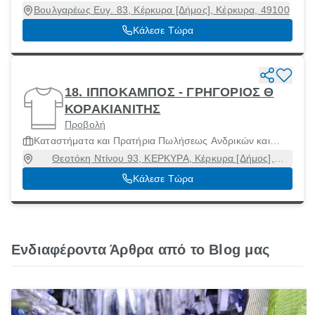
Γυναίκειων Ενδυμάτων και Αξεσουάρ
Βουλγαρέως Ευγ. 83, Κέρκυρα [Δήμος], Κέρκυρα, 49100
Κάλεσε Τώρα
18. ΙΠΠΟΚΑΜΠΟΣ - ΓΡΗΓΟΡΙΟΣ Θ
ΚΟΡΑΚΙΑΝΙΤΗΣ
Προβολή
Καταστήματα και Πρατήρια Πωλήσεως Ανδρικών και
Γυναίκειων Ενδυμάτων και Αξεσουάρ
Θεοτόκη Ντίνου 93, ΚΕΡΚΥΡΑ, Κέρκυρα [Δήμος],
Κέρκυρα, 49100
Κάλεσε Τώρα
Ενδιαφέροντα Άρθρα από το Blog μας