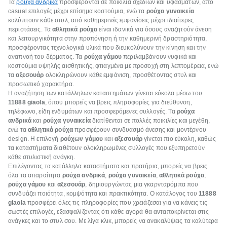
Τα
ρούχα ανδρικά
προσφέρονται σε ποικιλία σχεδίων και υφασμάτων, από
casual επιλογές μέχρι επίσημα κοστούμια, ενώ τα
ρούχα γυναικεία
καλύπτουν κάθε στυλ, από καθημερινές εμφανίσεις μέχρι ιδιαίτερες
περιστάσεις. Τα
αθλητικά ρούχα
είναι ιδανικά για όσους αναζητούν άνεση
και λειτουργικότητα στην προπόνηση ή την καθημερινή δραστηριότητα,
προσφέροντας τεχνολογικά υλικά που διευκολύνουν την κίνηση και την
αναπνοή του δέρματος. Τα
ρούχα γάμου
περιλαμβάνουν νυφικά και
κοστούμια υψηλής αισθητικής, φτιαγμένα με προσοχή στη λεπτομέρεια, ενώ
τα
αξεσουάρ
ολοκληρώνουν κάθε εμφάνιση, προσθέτοντας στυλ και
προσωπικό χαρακτήρα.
Η αναζήτηση των κατάλληλων καταστημάτων γίνεται εύκολα μέσω του
11888
giaola
, όπου μπορείς να βρεις πληροφορίες για διεύθυνση,
τηλέφωνο, είδη ενδυμάτων και προσφερόμενες συλλογές. Τα
ρούχα
ανδρικά
και
ρούχα γυναικεία
διατίθενται σε πολλές ποικιλίες και μεγέθη,
ενώ τα
αθλητικά ρούχα
προσφέρουν συνδυασμό άνεσης και μοντέρνου
design. Η επιλογή
ρούχων γάμου
και
αξεσουάρ
γίνεται πιο εύκολη, καθώς
τα καταστήματα διαθέτουν ολοκληρωμένες συλλογές που εξυπηρετούν
κάθε στυλιστική ανάγκη.
Επιλέγοντας τα κατάλληλα καταστήματα και πρατήρια, μπορείς να βρεις
όλα τα απαραίτητα
ρούχα ανδρικά
,
ρούχα γυναικεία
,
αθλητικά ρούχα
,
ρούχα γάμου
και
αξεσουάρ
, δημιουργώντας μια γκαρνταρόμπα που
συνδυάζει ποιότητα, κομψότητα και πρακτικότητα. Ο κατάλογος του
11888
giaola
προσφέρει όλες τις πληροφορίες που χρειάζεσαι για να κάνεις τις
σωστές επιλογές, εξασφαλίζοντας ότι κάθε αγορά θα ανταποκρίνεται στις
ανάγκες και το στυλ σου. Με λίγα κλικ, μπορείς να ανακαλύψεις τα καλύτερα