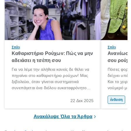
Σπίτι
Σπίτι
Καθαριστήριο Ρούχων: Πώς να μην
Ανανέωση
αδειάσει η τσέπη σου
σου ρούχα
Για να λέμε την αλήθεια κανείς δε θέλει να
Πόσες φορές
πηγαίνει στο καθαριστήριο ρούχων! Μας
δείχνει υπέρ
ξεβολεύει, όταν γίνεται συστηματικά
Και το χειρό
συνεπάγεται ένα διόλου ευκαταφρόνητο
νούμερό μας
κόστος, ενώ όταν το αποφεύγουμε
μετανιώσει 
δυστυχώς τα αποτελέσματα στα ρούχα ή
που φορούσ
ένδυση
22 Δεκ 2025
τα πανωφόρια μας είναι καταστροφικά.
μόδα»;
Έχεις βάλει ποτέ πουπουλένιο μπουφάν
Ανακάλυψε Όλα τα Άρθρα
στο πλυντήριο; Μην το κάνεις!