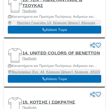
ΤΣΟΥΚΑΣ
Προβολή
Καταστήματα και Πρατήρια Πωλήσεως Ανδρικών και
Γυναίκειων Ενδυμάτων και Αξεσουάρ
Θεοτόκη Γεωργίου 10, Κέρκυρα [Δήμος], Κέρκυρα,
49100
Κάλεσε Τώρα
14. UNITED COLORS OF BENETTON
Προβολή
Καταστήματα και Πρατήρια Πωλήσεως Ανδρικών και
Γυναίκειων Ενδυμάτων και Αξεσουάρ
Βουλγαρέως Ευγ. 44, Κέρκυρα [Δήμος], Κέρκυρα, 49100
Κάλεσε Τώρα
15. ΚΟΤΣΗΣ Ι ΣΩΚΡΑΤΗΣ
Προβολή