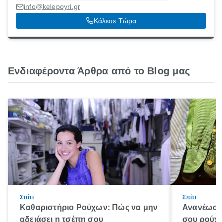
info@kelepoyri.gr
Κάλεσε Τώρα
Ενδιαφέροντα Άρθρα από το Blog μας
Σπίτι
Σπίτι
Καθαριστήριο Ρούχων: Πώς να μην
Ανανέωση
αδειάσει η τσέπη σου
σου ρούχα