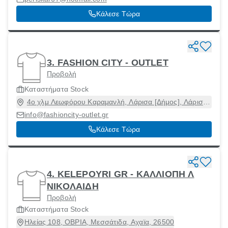
Κάλεσε Τώρα
3. FASHION CITY - OUTLET
Προβολή
Καταστήματα Stock
4ο χλμ Λεωφόρου Καραμανλή, Λάρισα [Δήμος], Λάρισα,
41335
info@fashioncity-outlet.gr
Κάλεσε Τώρα
4. KELEPOYRI GR - ΚΑΛΛΙΟΠΗ Λ
ΝΙΚΟΛΑΙΔΗ
Προβολή
Καταστήματα Stock
Ηλείας 108, ΟΒΡΙΑ, Μεσσάτιδα, Αχαϊα, 26500