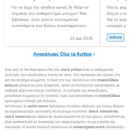
Για να λέμε την αλήθεια κανείς δε θέλει να
Πόσες φορές
πηγαίνει στο καθαριστήριο ρούχων! Μας
δείχνει υπέρ
ξεβολεύει, όταν γίνεται συστηματικά
Και το χειρό
συνεπάγεται ένα διόλου ευκαταφρόνητο
νούμερό μας
κόστος, ενώ όταν το αποφεύγουμε
μετανιώσει 
δυστυχώς τα αποτελέσματα στα ρούχα ή
που φορούσ
ένδυση
22 Δεκ 2025
τα πανωφόρια μας είναι καταστροφικά.
μόδα»;
Έχεις βάλει ποτέ πουπουλένιο μπουφάν
Ανακάλυψε Όλα τα Άρθρα
στο πλυντήριο; Μην το κάνεις!
Ένα από τα πιο δημοφιλή είδη στα
stock ρούχα
είναι οι καθημερινές
συλλογές που συνδυάζουν άνεση και στυλ. Είτε πρόκειται για casual, είτε
για πιο επίσημα κομμάτια, η ποιότητα των προϊόντων στα
στοκατζίδικα
ρούχων
μπορεί να είναι εξαιρετική, αρκεί να επιλέγονται καταστήματα με
σταθερή φήμη και έλεγχο ποιότητας. Η εμπειρία της ανακάλυψης
μοναδικών κομματιών σε προσιτές τιμές έχει καταστήσει τα
στοκατζίδικα
αγαπημένη επιλογή για πολλούς.
Αντίστοιχα, το
outlet stock
προσφέρει επιπλέον επιλογές για όσους θέλουν
να εκμεταλλευτούν εκπτώσεις σε επώνυμα προϊόντα.
Stock παπούτσια
,
stock προιοντα
και αξεσουάρ συγκεντρώνονται σε ένα μέρος, επιτρέποντας
στον καταναλωτή να ανανεώσει την γκαρνταρόμπα του με ευκολία και
οικονομία. Η σωστή επιλογή προϊόντων σε
καταστήματα stock
εξασφαλίζει