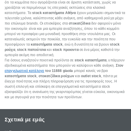
ότι τα κομμάτια που αγοράζονται είναι σε άριστη κατάσταση, χωρίς να
χρειάζεται να περιμένουμε τις εποχιακές εκπτώσεις στα κλασικά
καταστήματα. Τα
stock καταστήματα Αθήνα
έχουν μεγαλώσει σημαντικά τα
τελευταία χρόνια, καλύπτοντας κάθε ανάγκη, από καθημερινά ρούχα μέχρι
πιο επώνυμα brands. Οι επισκέψεις στα
στοκατζίδικα
δεν αφορούν μόνο
την οικονομία· είναι και μια εμπειρία αναζήτησης, όπου το κάθε κομμάτι
μπορεί να προσφέρει μια μοναδική προσθήκη στην ντουλάπα μας. Οι
καταναλωτές εκτιμούν την ποικιλία, την ευκολία και την ποιότητα που
προσφέρουν τα
καταστήματα stock
, ενώ η δυνατότητα να βρουν
stock
ρούχα
,
stock παπούτσια
και
stock προιοντα
σε ένα μέρος καθιστά την
εμπειρία ακόμη πιο αποδοτική.
Για όσους αναζητούν ποιοτικά προϊόντα σε
stock καταστήματα
, υπάρχουν
εξειδικευμένα καταστήματα που μπορούν να καλύψουν κάθε ανάγκη.
Στον
επαγγελματικό κατάλογο
του
11888
giaola
μπορεί κανείς να βρει
καταστήματα stock
,
στοκατζίδικα ρούχων
και
outlet stock
, πάντα με
έλεγχο ποιότητας και πλήρη πληροφόρηση για τις προσφορές τους. Η
σωστή επιλογή και επίσκεψη σε επαγγελματικά καταστήματα stock
εξασφαλίζει ότι η ανανέωση της γκαρνταρόμπας γίνεται εύκολα, οικονομικά
και με σιγουριά για την ποιότητα των προϊόντων.
Σχετικά με εμάς