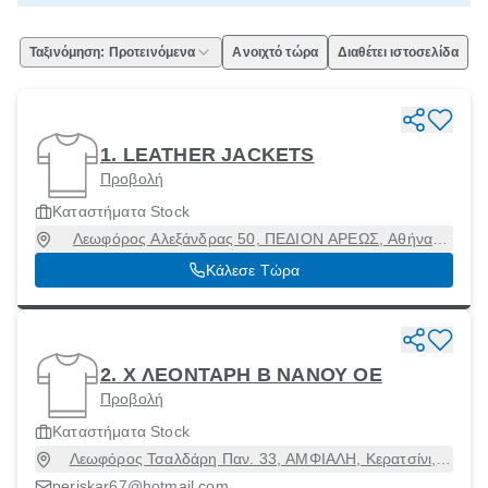
Ταξινόμηση: Προτεινόμενα
Ανοιχτό τώρα
Διαθέτει ιστοσελίδα
1. LEATHER JACKETS
Προβολή
Καταστήματα Stock
Λεωφόρος Αλεξάνδρας 50, ΠΕΔΙΟΝ ΑΡΕΩΣ, Αθήνα
[Δήμος], Αττική, 11473
Κάλεσε Τώρα
2. Χ ΛΕΟΝΤΑΡΗ Β ΝΑΝΟΥ ΟΕ
Προβολή
Καταστήματα Stock
Λεωφόρος Τσαλδάρη Παν. 33, ΑΜΦΙΑΛΗ, Κερατσίνι,
Αττική, 18757
periskar67@hotmail.com