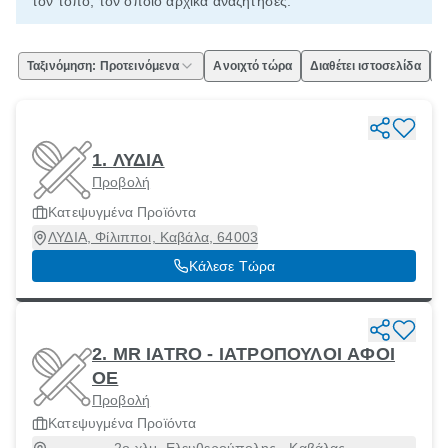
τον τόπο, τον οποίο αρχικά αναζήτησες.
Ταξινόμηση: Προτεινόμενα
Ανοιχτό τώρα
Διαθέτει ιστοσελίδα
Ε
1. ΛΥΔΙΑ
Προβολή
Κατεψυγμένα Προϊόντα
ΛΥΔΙΑ, Φίλιπποι, Καβάλα, 64003
Κάλεσε Τώρα
2. MR IATRO - ΙΑΤΡΟΠΟΥΛΟΙ ΑΦΟΙ
ΟΕ
Προβολή
Κατεψυγμένα Προϊόντα