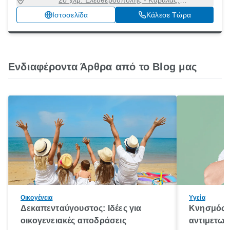
2ο χλμ. Ελευθερούπολης - Καβάλας,
ΕΛΕΥΘΕΡΟΥΠΟΛΗ, Ελευθερούπολη, Καβάλα, 64100
Ιστοσελίδα
Κάλεσε Τώρα
Ενδιαφέροντα Άρθρα από το Blog μας
Οικογένεια
Υγεία
Δεκαπενταύγουστος: Ιδέες για
Κνησμός: 
οικογενειακές αποδράσεις
αντιμετωπ