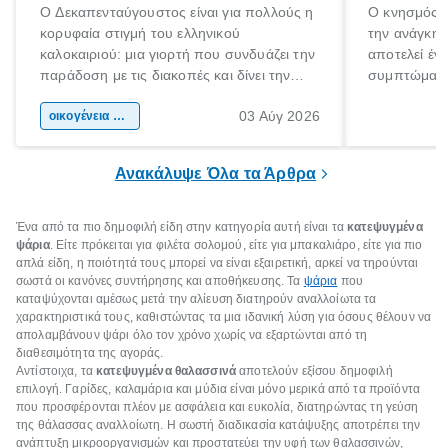
Ο Δεκαπενταύγουστος είναι για πολλούς η
Ο κνησμός ε
κορυφαία στιγμή του ελληνικού
την ανάγκη 
καλοκαιριού: μια γιορτή που συνδυάζει την
αποτελεί έν
παράδοση με τις διακοπές και δίνει την
συμπτώματα
αφορμή για ταξίδια σε κάθε γωνιά της
άνθρωποι κά
03 Αύγ 2026
χώρας. Είτε πρόκειται για λίγες μέρες
οικογένεια & παιδί
πληροφορίες 
ξεγνοιασιάς είτε για μια σύντομη εξόρμηση.
καθώς μπορε
επιμένει για
Ανακάλυψε Όλα τα Άρθρα
Ένα από τα πιο δημοφιλή είδη στην κατηγορία αυτή είναι τα
κατεψυγμένα
ψάρια
. Είτε πρόκειται για φιλέτα σολομού, είτε για μπακαλιάρο, είτε για πιο
απλά είδη, η ποιότητά τους μπορεί να είναι εξαιρετική, αρκεί να τηρούνται
σωστά οι κανόνες συντήρησης και αποθήκευσης. Τα
ψάρια
που
καταψύχονται αμέσως μετά την αλίευση διατηρούν αναλλοίωτα τα
χαρακτηριστικά τους, καθιστώντας τα μια ιδανική λύση για όσους θέλουν να
απολαμβάνουν ψάρι όλο τον χρόνο χωρίς να εξαρτώνται από τη
διαθεσιμότητα της αγοράς.
Αντίστοιχα, τα
κατεψυγμένα θαλασσινά
αποτελούν εξίσου δημοφιλή
επιλογή. Γαρίδες, καλαμάρια και μύδια είναι μόνο μερικά από τα προϊόντα
που προσφέρονται πλέον με ασφάλεια και ευκολία, διατηρώντας τη γεύση
της θάλασσας αναλλοίωτη. Η σωστή διαδικασία κατάψυξης αποτρέπει την
ανάπτυξη μικροοργανισμών και προστατεύει την υφή των θαλασσινών,