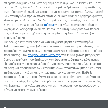
επιτρέποντάς μας να τα μαγειρέψουμε όπως ακριβώς θα κάναμε και με τα
φρέσκα. Έτσι, ένα πιάτο θαλασσινών μπορεί να βρίσκεται στο τραπέζι μας
ανά πάσα στιγμή, χωρίς να χρειάζεται να περιμένουμε την κατάλληλη εποχή.
Τα
κατεψυγμένα προϊόντα
δεν αποτελούν μόνο λύση για γρήγορο φαγητό,
είναι και μια επιλογή που βοηθά στη μείωση της σπατάλης τροφίμων. Η
δυνατότητα να διατηρούμε τα
τρόφιμα
για μεγάλα χρονικά διαστήματα
χωρίς αλλοιώσεις συμβάλλει σε μια πιο υπεύθυνη διαχείριση των πόρων
μας, ειδικά σε μια εποχή όπου η οικονομία και η βιωσιμότητα παίζουν
σημαντικό ρόλο.
Για όσους αναζητούν ποιοτικά
κατεψυγμένα ψάρια
ή
κατεψυγμένα
θαλασσινά
, υπάρχουν εξειδικευμένα καταστήματα και προμηθευτές που
προσφέρουν μεγάλη ποικιλία, πάντα με έλεγχο ποιότητας και πιστοποίηση
προέλευσης. Στον
επαγγελματικό κατάλογο
του
11888 giaola
μπορείς να
βρεις επιχειρήσεις που διαθέτουν
κατεψυγμένα τρόφιμα
για κάθε ανάγκη,
είτε πρόκειται για οικιακή χρήση είτε για επαγγελματικές κουζίνες. Η σωστή
επιλογή και αποθήκευση των
κατεψυγμένων προϊόντων
μπορεί να κάνει
τη διαφορά στη γεύση και την ποιότητα των γευμάτων μας. Επίλεξε
προμηθευτές με εμπειρία, έλεγξε τις ετικέτες και φρόντισε να τηρούνται οι
συνθήκες ψύξης. Έτσι, θα απολαμβάνεις πάντα φαγητό νόστιμο, ασφαλές
και θρεπτικό — εύκολα, γρήγορα και με τη σιγουριά που προσφέρουν τα
σύγχρονα κατεψυγμένα τρόφιμα.