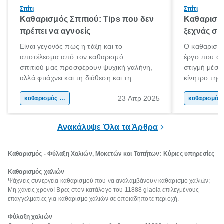
Σπίτι
Σπίτι
Καθαρισμός Σπιτιού: Tips που δεν
Καθαρισμό
πρέπει να αγνοείς
ξεχνάς συ
Είναι γεγονός πως η τάξη και το
Ο καθαρισμό
αποτέλεσμα από τον καθαρισμό
έργο που όλ
σπιτιού μας προσφέρουν ψυχική γαλήνη,
στιγμή μέσα
αλλά φτιάχνει και τη διάθεση και τη
κίνητρο της
ψυχολογία μας. Τι καλύτερο από το να
οργάνωσης το
23 Απρ 2025
γυρνάς σε ένα όμορφο, καθαρό
καθαρισμός σπιτιού
πιο φιλόξενο
κα
και τακτοποιημένο σπίτι στο τέλος της
χαλαρώνεις 
ημέρας για να χαλαρώσεις;
Ανακάλυψε Όλα τα Άρθρα
Καθαρισμός - Φύλαξη Χαλιών, Μοκετών και Ταπήτων: Κύριες υπηρεσίες
Καθαρισμός χαλιών
Ψάχνεις συνεργεία καθαρισμού που να αναλαμβάνουν καθαρισμό χαλιών;
Μη χάνεις χρόνο! Βρες στον κατάλογο του 11888 giaola επιλεγμένους
επαγγελματίες για καθαρισμό χαλιών σε οποιαδήποτε περιοχή.
Φύλαξη χαλιών