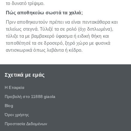
το δυνατό τρίψιμο.
Πώς αποθηκεύω σωστά τα χαλιά;
Πριν αποθηκευτούν πρέπει να είναι πεντακάθαρα και
τελείως στεγνά. Τύλιξέ τα σε ρολό (όχι διπλωμένα),
τύλιξε τα με βαμβακερό ύφασμα ή ειδική θήκη και
τοποθέτησέ τα σε δροσερό, ξηρό χώρο με φυσικά
αντισκωρικά όπως λεβάντα ή κέδρο.
Σχετικά με εμάς
Η Εταιρεία
Προβολή στο 11888 giaola
Blog
Όροι χρήσης
Προστασία Δεδομένων