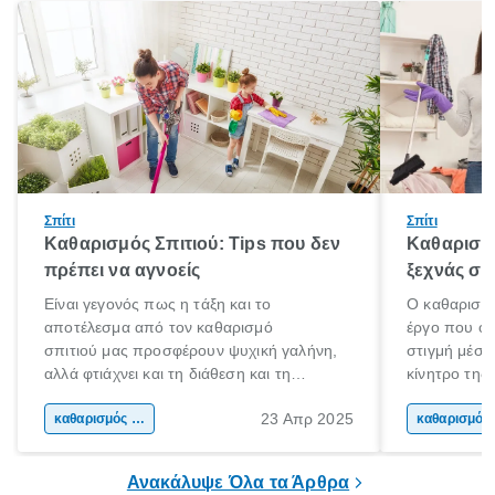
Σπίτι
Σπίτι
Καθαρισμός Σπιτιού: Tips που δεν
Καθαρισμό
πρέπει να αγνοείς
ξεχνάς συ
Είναι γεγονός πως η τάξη και το
Ο καθαρισμό
αποτέλεσμα από τον καθαρισμό
έργο που όλ
σπιτιού μας προσφέρουν ψυχική γαλήνη,
στιγμή μέσα
αλλά φτιάχνει και τη διάθεση και τη
κίνητρο της
ψυχολογία μας. Τι καλύτερο από το να
οργάνωσης το
23 Απρ 2025
γυρνάς σε ένα όμορφο, καθαρό
καθαρισμός σπιτιού
πιο φιλόξενο
κα
και τακτοποιημένο σπίτι στο τέλος της
χαλαρώνεις 
ημέρας για να χαλαρώσεις;
Ανακάλυψε Όλα τα Άρθρα