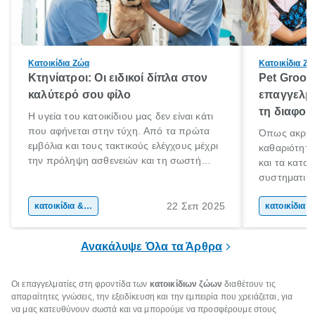
Κατοικίδια Ζώα
Κατοικίδια Ζ
Κτηνίατροι: Οι ειδικοί δίπλα στον
Pet Groomi
καλύτερό σου φίλο
επαγγελμα
τη διαφορ
Η υγεία του κατοικίδιου μας δεν είναι κάτι
που αφήνεται στην τύχη. Από τα πρώτα
Όπως ακριβώ
εμβόλια και τους τακτικούς ελέγχους μέχρι
καθαριότητα
την πρόληψη ασθενειών και τη σωστή
και τα κατοι
διαχείριση της ηλικίας, ο ρόλος του
συστηματική
κτηνιάτρου είναι καθοριστικός σε κάθε
την υγεία κα
στάδιο της ζωής ενός ζώου.
22 Σεπ 2025
κατοικίδια & φροντίδα ζώων
επαγγελματι
κα
μια αισθητικ
φροντίδας π
Ανακάλυψε Όλα τα Άρθρα
συνολική κα
Οι επαγγελματίες στη φροντίδα των
κατοικίδιων ζώων
διαθέτουν τις
απαραίτητες γνώσεις, την εξειδίκευση και την εμπειρία που χρειάζεται, για
να μας κατευθύνουν σωστά και να μπορούμε να προσφέρουμε στους