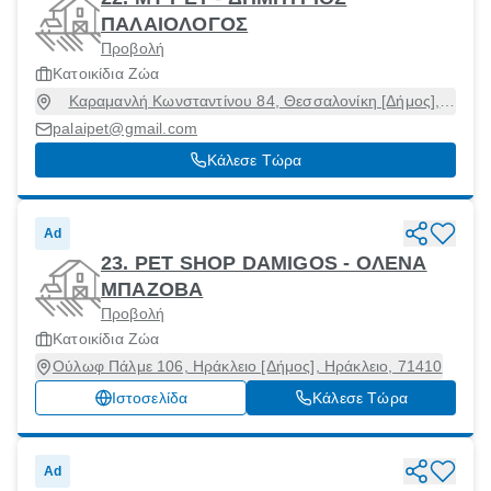
ΠΑΛΑΙΟΛΟΓΟΣ
Προβολή
Κατοικίδια Ζώα
Καραμανλή Κωνσταντίνου 84, Θεσσαλονίκη [Δήμος],
Θεσσαλονίκη, 54644
palaipet@gmail.com
Κάλεσε Τώρα
Ad
23. PET SHOP DAMIGOS - ΟΛΕΝΑ
ΜΠΑΖΟΒΑ
Προβολή
Κατοικίδια Ζώα
Ούλωφ Πάλμε 106, Ηράκλειο [Δήμος], Ηράκλειο, 71410
Ιστοσελίδα
Κάλεσε Τώρα
Ad