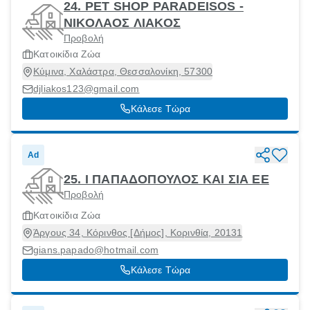
24. PET SHOP PARADEISOS -
ΝΙΚΟΛΑΟΣ ΛΙΑΚΟΣ
Προβολή
Κατοικίδια Ζώα
Κύμινα, Χαλάστρα, Θεσσαλονίκη, 57300
djliakos123@gmail.com
Κάλεσε Τώρα
Ad
25. Ι ΠΑΠΑΔΟΠΟΥΛΟΣ ΚΑΙ ΣΙΑ ΕΕ
Προβολή
Κατοικίδια Ζώα
Άργους 34, Κόρινθος [Δήμος], Κορινθία, 20131
gians.papado@hotmail.com
Κάλεσε Τώρα