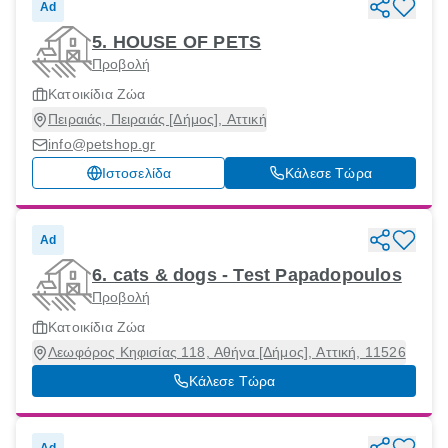
Ad
5. HOUSE OF PETS
Προβολή
Κατοικίδια Ζώα
Πειραιάς, Πειραιάς [Δήμος], Αττική
info@petshop.gr
Ιστοσελίδα
Κάλεσε Τώρα
Ad
6. cats & dogs - Test Papadopoulos
Προβολή
Κατοικίδια Ζώα
Λεωφόρος Κηφισίας 118, Αθήνα [Δήμος], Αττική, 11526
Κάλεσε Τώρα