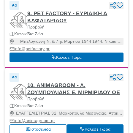
Ad
9. PET FACTORY - ΕΥΡΙΔΙΚΗ Δ
ΚΑΦΑΤΑΡΙΔΟΥ
Προβολή
Κατοικίδια Ζώα
Μπελογιάννη Ν. & 7ης Μαρτίου 1944 1944, Νίκαια,
Αττική, 18450
info@petfactory.gr
Κάλεσε Τώρα
Ad
10. ANIMAGROOM - Λ.
ΖΟΥΜΠΟΥΛΙΔΗΣ Ε. ΜΙΡΜΙΡΙΔΟΥ ΟΕ
Προβολή
Κατοικίδια Ζώα
ΕΥΑΓΓΕΛΙΣΤΡΙΑΣ 32, Μαρκόπουλο Μεσογαίας, Αττική,
19003
info@animagroom.gr
Ιστοσελίδα
Κάλεσε Τώρα