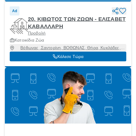
Ad
20. ΚΙΒΩΤΟΣ ΤΩΝ ΖΩΩΝ - ΕΛΙΣΑΒΕΤ
ΚΑΒΑΛΛΑΡΗ
Προβολή
Κατοικίδια Ζώα
Βόθωνας ,Σαντορίνη, ΒΟΘΩΝΑΣ, Θήρα, Κυκλάδες,
84700
Κάλεσε Τώρα