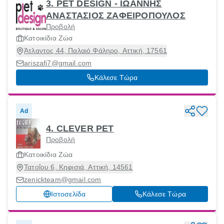
3. PET DESIGN - ΙΩΑΝΝΗΣ
ΑΝΑΣΤΑΣΙΟΣ ΖΑΦΕΙΡΟΠΟΥΛΟΣ
Προβολή
Κατοικίδια Ζώα
Άτλαντος 44, Παλαιό Φάληρο, Αττική, 17561
ariszafi7@gmail.com
Κάλεσε Τώρα
Ad
4. CLEVER PET
Προβολή
Κατοικίδια Ζώα
Τατοΐου 6, Κηφισιά, Αττική, 14561
zenickteam@gmail.com
Ιστοσελίδα
Κάλεσε Τώρα