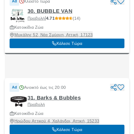
Κλειστό τώρα
Ad
30. BUBBLE VAN
|
Προβολή
4.71
(14)
Κατοικίδια Ζώα
Μυκάλης 52, Νέα Σμύρνη, Αττική, 17123
Κάλεσε Τώρα
Ανοικτό έως τις 20:00
Ad
31. Barks & Bubbles
Προβολή
Κατοικίδια Ζώα
Ηρώδου Αττικού 4, Χαλάνδρι, Αττική, 15233
Κάλεσε Τώρα