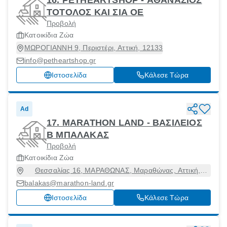
16. PETHEARTSHOP - ΑΘΑΝΑΣΙΟΣ
ΤΟΤΟΛΟΣ ΚΑΙ ΣΙΑ ΟΕ
Προβολή
Κατοικίδια Ζώα
ΜΩΡΟΓΙΑΝΝΗ 9, Περιστέρι, Αττική, 12133
info@petheartshop.gr
Ιστοσελίδα
Κάλεσε Τώρα
Ad
17. MARATHON LAND - ΒΑΣΙΛΕΙΟΣ
B ΜΠΑΛΑΚΑΣ
Προβολή
Κατοικίδια Ζώα
Θεσσαλίας 16, ΜΑΡΑΘΩΝΑΣ, Μαραθώνας, Αττική,
19007
balakas@marathon-land.gr
Ιστοσελίδα
Κάλεσε Τώρα