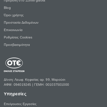
Προβολή στο 11888 giaola
Blog
Όροι χρήσης
Προστασία Δεδομένων
Επικοινωνία
Ρυθμίσεις Cookies
Προσβασιμότητα
Δ/νση: Λεωφ. Κηφισίας αρ. 99, Μαρούσι
ΑΦΜ: 094019245 | ΓΕΜΗ: 001037501000
Υπηρεσίες
Επείγουσες Εργασίες