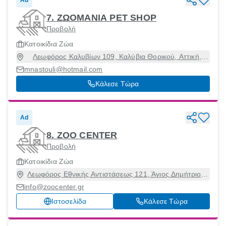
Ad
7. ΖΩΟΜΑΝΙΑ PET SHOP
Προβολή
Κατοικίδια Ζώα
Λεωφόρος Καλυβίων 109, Καλύβια Θορικού, Αττική,
19010
mnastouli@hotmail.com
Κάλεσε Τώρα
Ad
8. ZOO CENTER
Προβολή
Κατοικίδια Ζώα
Λεωφόρος Εθνικής Αντιστάσεως 121, Άγιος Δημήτριος,
Αττική, 17236
info@zoocenter.gr
Ιστοσελίδα
Κάλεσε Τώρα