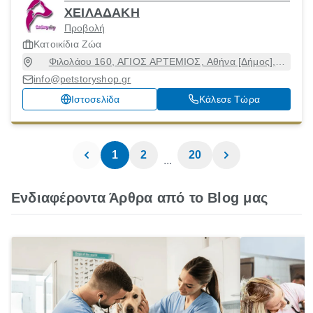
ΧΕΙΛΑΔΑΚΗ
Προβολή
Κατοικίδια Ζώα
Φιλολάου 160, ΑΓΙΟΣ ΑΡΤΕΜΙΟΣ, Αθήνα [Δήμος],
Αττική, 11632
info@petstoryshop.gr
Ιστοσελίδα
Κάλεσε Τώρα
1
2
20
...
Ενδιαφέροντα Άρθρα από το Blog μας