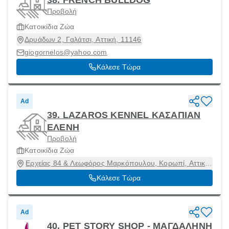
Προβολή
Κατοικίδια Ζώα
Δρυάδων 2, Γαλάτσι, Αττική, 11146
giogornelos@yahoo.com
Κάλεσε Τώρα
Ad
39. LAZAROS KENNEL ΚΑΣΑΠΙΑΝ
ΕΛΕΝΗ
Προβολή
Κατοικίδια Ζώα
Ερχείας 84 & Λεωφόρος Μαρκόπουλου, Κορωπί, Αττική,
19400
Κάλεσε Τώρα
Ad
40. PET STORY SHOP - ΜΑΓΔΑΛΗΝΗ