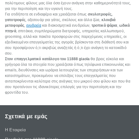
πολύτιμους φίλους μας όλα όσα έχουν ανάγκη στην καθημερινότητά τους,
για την περιποίηση και την υγιεινή τους.
Για οτιδήποτε σε ενδιαφέρει και χρειάζεσαι όπως
σκυλοτροφές,
γατοτροφές
, αξεσουάρ για γάτες, σκύλους και άλλα ζώα,
κλουβιά
μεταφοράς
,
ενυδρεία
και διακοσμητικά ενυδρείων,
τροπικά ψάρια
,
ωδικά
πτηνά
, σπιτάκια, συμπληρώματα διατροφής, υπηρεσίες καλλωπισμού,
grooming, αλλά και πακέτα προσφορών στις παρεχόμενες υπηρεσίες, οι
εξειδικευμένοι επαγγελματίες της αγοράς βρίσκονται στη διάθεσή σου και
σου προσφέρουν ό,τι ακριβώς αναζητάς ή ό,τι έχει ανάγκη το κατοικίδιό
σου.
Στον επαγγελματικό κατάλογο του 11888 giaola
θα βρεις εύκολα και
γρήγορα όλα τα στοιχεία που χρειάζεσαι όπως τηλέφωνα επικοινωνίας και
emails, διευθύνσεις και ωράρια λειτουργίας των επιχειρήσεων και των
καταστημάτων, προκειμένου να επιλέξεις τους επαγγελματίες που
ανταποκρίνονται καλύτερα στις ανάγκες του μικρού σου φίλου και που θα
σου προτείνουν τις ιδανικότερες επιλογές για την περιποίηση και την
φροντίδα του.
Σχετικά με εμάς
Η Εταιρεία