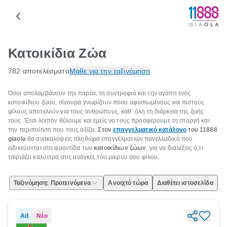
Κατοικίδια Ζώα
782 αποτελέσματα
Μάθε για την ταξινόμηση
Όσοι απολαμβάνουν την παρέα, τη συντροφιά και την αγάπη ενός
κατοικίδιου ζώου, σίγουρα γνωρίζουν πόσο αφοσιωμένους και πιστούς
φίλους αποτελούν για τους ανθρώπους, καθ’ όλη τη διάρκεια της ζωής
τους. Έτσι λοιπόν θέλουμε και εμείς να τους προσφέρουμε τη στοργή και
την περιποίηση που τους αξίζει.
Στον
επαγγελματικό κατάλογο
του 11888
giaola
θα ανακαλύψεις πληθώρα επαγγελματιών πανελλαδικά που
ειδικεύονται στη φροντίδα των
κατοικίδιων ζώων
, για να διαλέξεις ό,τι
ταιριάζει καλύτερα στις ανάγκες του μικρού σου φίλου.
Ταξινόμηση: Προτεινόμενα
Ανοιχτό τώρα
Διαθέτει ιστοσελίδα
Ad
Νέο