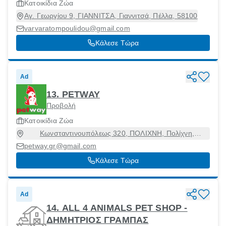
Κατοικίδια Ζώα
Αγ. Γεωργίου 9, ΓΙΑΝΝΙΤΣΑ, Γιαννιτσά, Πέλλα, 58100
varvaratompoulidou@gmail.com
Κάλεσε Τώρα
Ad
13. PETWAY
Προβολή
Κατοικίδια Ζώα
Κωνσταντινουπόλεως 320, ΠΟΛΙΧΝΗ, Πολίχνη,
Θεσσαλονίκη, 56429
petway.gr@gmail.com
Κάλεσε Τώρα
Ad
14. ALL 4 ANIMALS PET SHOP -
ΔΗΜΗΤΡΙΟΣ ΓΡΑΜΠΑΣ