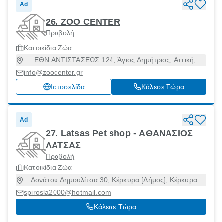
Ad
26. ZOO CENTER
Προβολή
Κατοικίδια Ζώα
ΕΘΝ.ΑΝΤΙΣΤΑΣΕΩΣ 124, Άγιος Δημήτριος, Αττική,
17236
info@zoocenter.gr
Ιστοσελίδα
Κάλεσε Τώρα
Ad
27. Latsas Pet shop - ΑΘΑΝΑΣΙΟΣ
ΛΑΤΣΑΣ
Προβολή
Κατοικίδια Ζώα
Δονάτου Δημουλίτσα 30, Κέρκυρα [Δήμος], Κέρκυρα,
49100
spirosla2000@hotmail.com
Κάλεσε Τώρα