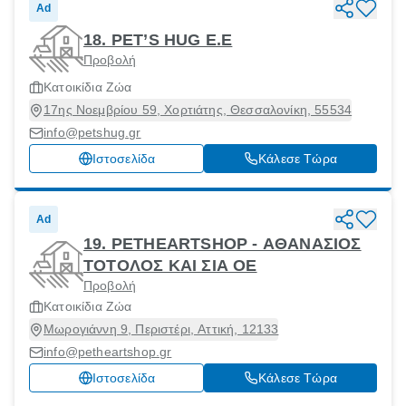
Ad
18. PET’S HUG E.E
Προβολή
Κατοικίδια Ζώα
17ης Νοεμβρίου 59, Χορτιάτης, Θεσσαλονίκη, 55534
info@petshug.gr
Ιστοσελίδα
Κάλεσε Τώρα
Ad
19. PETHEARTSHOP - ΑΘΑΝΑΣΙΟΣ
ΤΟΤΟΛΟΣ ΚΑΙ ΣΙΑ ΟΕ
Προβολή
Κατοικίδια Ζώα
Μωρογιάννη 9, Περιστέρι, Αττική, 12133
info@petheartshop.gr
Ιστοσελίδα
Κάλεσε Τώρα