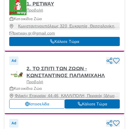
1. PETWAY
Προβολή
Κατοικίδια Ζώα
Κωνσταντινουπόλεως 320, Ευκαρπία, Θεσσαλονίκη,
56429
petway.gr@gmail.com
Κάλεσε Τώρα
Ad
2. ΤΟ ΣΠΙΤΙ ΤΩΝ ΖΩΩΝ -
ΚΩΝΣΤΑΝΤΙΝΟΣ ΠΑΠΑΜΙΧΑΗΛ
Προβολή
Κατοικίδια Ζώα
Φιλικής Εταιρείας 44-46, ΚΑΛΛΙΠΟΛΗ, Πειραιάς [Δήμος],
Αττική, 18539
Ιστοσελίδα
Κάλεσε Τώρα
Ad