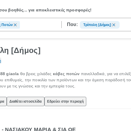
ου βοηθός...
για αποκλειστικές προσφορές!
Που:
ς Ποτών
Τρίπολη [Δήμος]
λη [Δήμος]
η
88 giaola
θα βρεις χιλιάδες
κάβες ποτών
πανελλαδικά, για να επιλέξ
επιθυμείς, την ποικιλία των προϊόντων και την άμεση παράδοσή τους
ν με τις γνώσεις και την εμπειρία τους.
ώρα
Διαθέτει ιστοσελίδα
Εδρεύει στην περιοχή
 - ΝΑΣΙΑΚΟΥ ΜΑΡΙΑ & ΣΙΑ ΟΕ