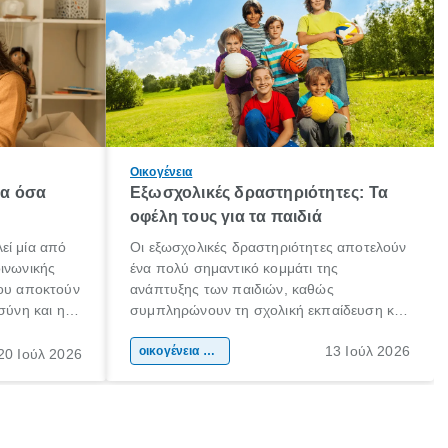
Οικογένεια
λα όσα
Εξωσχολικές δραστηριότητες: Τα
οφέλη τους για τα παιδιά
εί μία από
Οι εξωσχολικές δραστηριότητες αποτελούν
οινωνικής
ένα πολύ σημαντικό κομμάτι της
που αποκτούν
ανάπτυξης των παιδιών, καθώς
σύνη και η
συμπληρώνουν τη σχολική εκπαίδευση και
ιδιαίτερα
συμβάλλουν ουσιαστικά στη διαμόρφωση
13 Ιούλ 2026
κάθε
της προσωπικότητας, της κοινωνικότητας
οικογένεια & παιδί
20 Ιούλ 2026
ται από
και των δεξιοτήτων τους. Δεν είναι απλώς
ώσεις.
ένας τρόπος για να περνάει το παιδί τον
ελεύθερο χρόνο του.