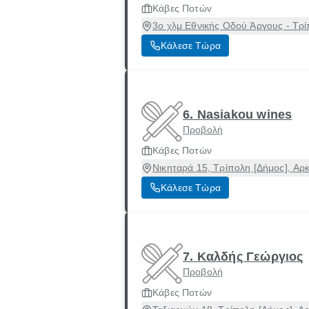
Κάβες Ποτών
3ο χλμ Εθνικής Οδού Άργους - Τρί
Κάλεσε Τώρα
6. Nasiakou wines
Προβολή
Κάβες Ποτών
Νικηταρά 15, Τρίπολη [Δήμος], Αρ
Κάλεσε Τώρα
7. Καλδής Γεώργιος
Προβολή
Κάβες Ποτών