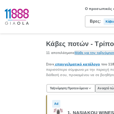
Ο προσωπικός σ
Βρες:
Κάβε
Κάβες ποτών - Τρίπο
11 αποτελέσματα
Μάθε για την ταξινόμησ
Στον
επαγγελματικό κατάλογο
του 118
περισσότερο σύμφωνα με την περιοχή που 
διάθεσή σου, προκειμένου να σε βοηθήσου
Ταξινόμηση:
Προτεινόμενα
Ανοιχτό τ
Ad
1. NASIAKOU WINES