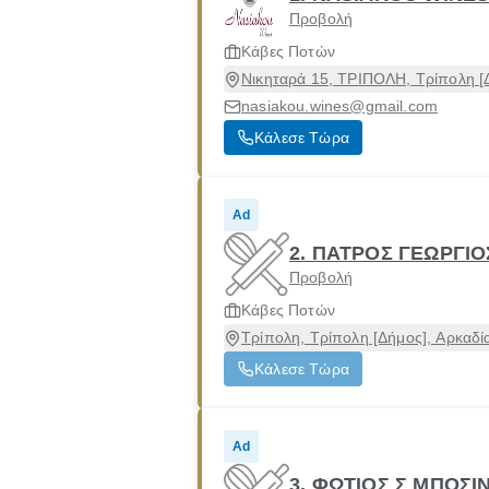
Προβολή
Κάβες Ποτών
Νικηταρά 15, ΤΡΙΠΟΛΗ, Τρίπολη [
nasiakou.wines@gmail.com
Κάλεσε Τώρα
Ad
2. ΠΑΤΡΟΣ ΓΕΩΡΓΙΟΣ
Προβολή
Κάβες Ποτών
Τρίπολη, Τρίπολη [Δήμος], Αρκαδί
Κάλεσε Τώρα
Ad
3. ΦΩΤΙΟΣ Σ ΜΠΟΣΙ