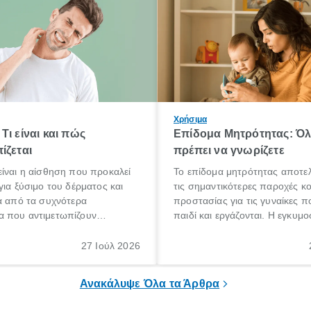
Χρήσιμα
Τι είναι και πώς
Επίδομα Μητρότητας: Ό
ίζεται
πρέπει να γνωρίζετε
ίναι η αίσθηση που προκαλεί
Το επίδομα μητρότητας αποτελ
για ξύσιμο του δέρματος και
τις σημαντικότερες παροχές κ
α από τα συχνότερα
προστασίας για τις γυναίκες 
 που αντιμετωπίζουν
παιδί και εργάζονται. Η εγκυμο
θε ηλικίας. Πολλοί αναζητούν
γέννηση ενός παιδιού είναι μια 
 για το «κνησμός τι είναι»,
σημαντική περίοδος στη ζωή 
27 Ιούλ 2026
ί να εμφανιστεί ξαφνικά ή να
οικογένειας, η οποία συνοδεύε
α μεγάλο χρονικό διάστημα.
αυξημένες ανάγκες και υποχρε
Ανακάλυψε Όλα τα Άρθρα