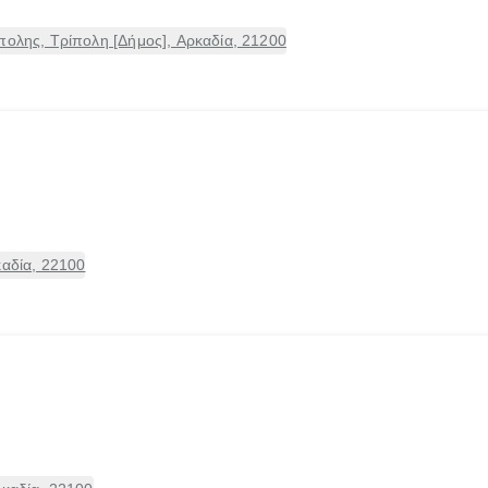
πολης, Τρίπολη [Δήμος], Αρκαδία, 21200
καδία, 22100