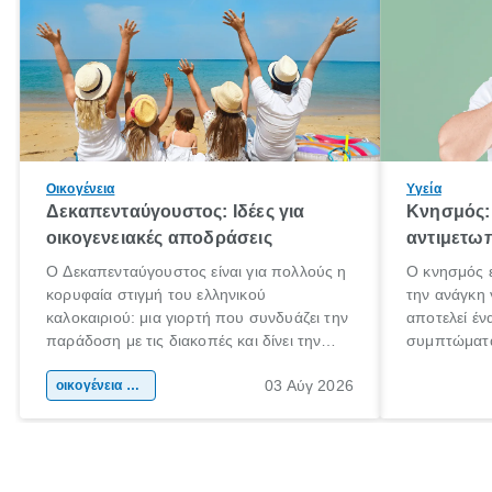
Οικογένεια
Υγεία
Δεκαπενταύγουστος: Ιδέες για
Κνησμός: 
οικογενειακές αποδράσεις
αντιμετωπ
Ο Δεκαπενταύγουστος είναι για πολλούς η
Ο κνησμός ε
κορυφαία στιγμή του ελληνικού
την ανάγκη 
καλοκαιριού: μια γιορτή που συνδυάζει την
αποτελεί έν
παράδοση με τις διακοπές και δίνει την
συμπτώματα
αφορμή για ταξίδια σε κάθε γωνιά της
άνθρωποι κά
03 Αύγ 2026
χώρας. Είτε πρόκειται για λίγες μέρες
οικογένεια & παιδί
πληροφορίες
ξεγνοιασιάς είτε για μια σύντομη εξόρμηση.
καθώς μπορε
επιμένει γι