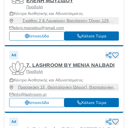
ΕΛΕΝΗ ΜΩΥΣΙΔΟΥ
Προβολή
Κέντρα Αισθητικής και Αδυνατίσματος
Σκιάθου 2 & Λεωφόρος Βασιλίσσης Όλγας 129,
Θεσσαλονίκη [Δήμος], Θεσσαλονίκη, 54646
eleni.mwisidou@gmail.com
Ιστοσελίδα
Κάλεσε Τώρα
Ad
7. LASHROOM BY MENIA NALBADI
Προβολή
Κέντρα Αισθητικής και Αδυνατίσματος
Πρασακάκη 15, Θεσσαλονίκη [Δήμος], Θεσσαλονίκη,
54622
info@lashroom.gr
Ιστοσελίδα
Κάλεσε Τώρα
Ad