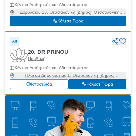
Κέντρα Αισθητικής και Αδυνατίσματος
Δορυλαίου 13, Θεσσαλονίκη [Δήμος], Θεσσαλονίκη,
54454
Κάλεσε Τώρα
Ad
20. DR PRINOU
Προβολή
Κέντρα Αισθητικής και Αδυνατίσματος
Πλατεία Δημοκρατίας 1, Θεσσαλονίκη [Δήμος],
Θεσσαλονίκη, 54630
Ιστοσελίδα
Κάλεσε Τώρα