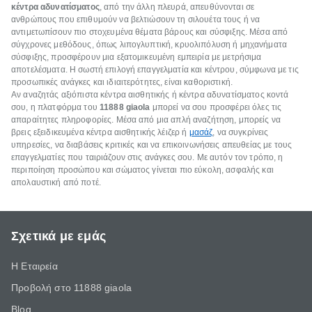
κέντρα αδυνατίσματος
, από την άλλη πλευρά, απευθύνονται σε
ανθρώπους που επιθυμούν να βελτιώσουν τη σιλουέτα τους ή να
αντιμετωπίσουν πιο στοχευμένα θέματα βάρους και σύσφιξης. Μέσα από
σύγχρονες μεθόδους, όπως λιπογλυπτική, κρυολιπόλυση ή μηχανήματα
σύσφιξης, προσφέρουν μια εξατομικευμένη εμπειρία με μετρήσιμα
αποτελέσματα. Η σωστή επιλογή επαγγελματία και κέντρου, σύμφωνα με τις
προσωπικές ανάγκες και ιδιαιτερότητες, είναι καθοριστική.
Αν αναζητάς αξιόπιστα κέντρα αισθητικής ή κέντρα αδυνατίσματος κοντά
σου, η πλατφόρμα του
11888
giaola
μπορεί να σου προσφέρει όλες τις
απαραίτητες πληροφορίες. Μέσα από μια απλή αναζήτηση, μπορείς να
βρεις εξειδικευμένα κέντρα αισθητικής λέιζερ ή
μασάζ
, να συγκρίνεις
υπηρεσίες, να διαβάσεις κριτικές και να επικοινωνήσεις απευθείας με τους
επαγγελματίες που ταιριάζουν στις ανάγκες σου. Με αυτόν τον τρόπο, η
περιποίηση προσώπου και σώματος γίνεται πιο εύκολη, ασφαλής και
απολαυστική από ποτέ.
Σχετικά με εμάς
Η Εταιρεία
Προβολή στο 11888 giaola
Blog