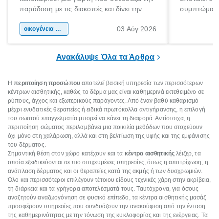
παράδοση με τις διακοπές και δίνει την
συμπτώματα
αφορμή για ταξίδια σε κάθε γωνιά της
άνθρωποι κά
03 Αύγ 2026
χώρας. Είτε πρόκειται για λίγες μέρες
οικογένεια & παιδί
πληροφορίες 
ξεγνοιασιάς είτε για μια σύντομη εξόρμηση.
καθώς μπορε
επιμένει για
Ανακάλυψε Όλα τα Άρθρα
Η
περιποίηση προσώπου
αποτελεί βασική υπηρεσία των περισσότερων
κέντρων αισθητικής, καθώς το δέρμα μας είναι καθημερινά εκτεθειμένο σε
ρύπους, άγχος και εξωτερικούς παράγοντες. Από έναν βαθύ καθαρισμό
μέχρι ενυδατικές θεραπείες ή ειδικά πρωτόκολλα αντιγήρανσης, η επιλογή
του σωστού επαγγελματία μπορεί να κάνει τη διαφορά. Αντίστοιχα, η
περιποίηση σώματος περιλαμβάνει μια ποικιλία μεθόδων που στοχεύουν
όχι μόνο στη χαλάρωση, αλλά και στη βελτίωση της υφής και της εμφάνισης
του δέρματος.
Σημαντική θέση στον χώρο κατέχουν και τα
κέντρα αισθητικής
λέιζερ, τα
οποία εξειδικεύονται σε πιο στοχευμένες υπηρεσίες, όπως η αποτρίχωση, η
ανάπλαση δέρματος και οι θεραπείες κατά της ακμής ή των δυσχρωμιών.
Όλο και περισσότεροι επιλέγουν τέτοιου είδους τεχνικές χάρη στην ακρίβεια,
τη διάρκεια και τα γρήγορα αποτελέσματά τους. Ταυτόχρονα, για όσους
αναζητούν αναζωογόνηση σε φυσικό επίπεδο, τα κέντρα αισθητικής μασάζ
προσφέρουν υπηρεσίες που συνδυάζουν την ανακούφιση από την ένταση
της καθημερινότητας με την τόνωση της κυκλοφορίας και της ενέργειας. Τα