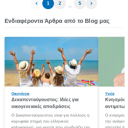
1
2
5
...
Ενδιαφέροντα Άρθρα από το Blog μας
Οικογένεια
Υγεία
Δεκαπενταύγουστος: Ιδέες για
Κνησμός: 
οικογενειακές αποδράσεις
αντιμετωπ
Ο Δεκαπενταύγουστος είναι για πολλούς η
Ο κνησμός ε
κορυφαία στιγμή του ελληνικού
την ανάγκη 
καλοκαιριού: μια γιορτή που συνδυάζει την
αποτελεί έν