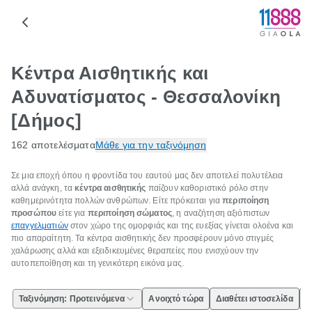
Κέντρα Αισθητικής και
Αδυνατίσματος - Θεσσαλονίκη
[Δήμος]
162 αποτελέσματα
Μάθε για την ταξινόμηση
Σε μια εποχή όπου η φροντίδα του εαυτού μας δεν αποτελεί πολυτέλεια
αλλά ανάγκη, τα
κέντρα αισθητικής
παίζουν καθοριστικό ρόλο στην
καθημερινότητα πολλών ανθρώπων. Είτε πρόκειται για
περιποίηση
προσώπου
είτε για
περιποίηση σώματος
, η αναζήτηση αξιόπιστων
επαγγελματιών
στον χώρο της ομορφιάς και της ευεξίας γίνεται ολοένα και
πιο απαραίτητη. Τα κέντρα αισθητικής δεν προσφέρουν μόνο στιγμές
χαλάρωσης αλλά και εξειδικευμένες θεραπείες που ενισχύουν την
αυτοπεποίθηση και τη γενικότερη εικόνα μας.
Ταξινόμηση: Προτεινόμενα
Ανοιχτό τώρα
Διαθέτει ιστοσελίδα
Ε