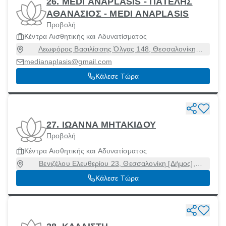
26. MEDI ANAPLASIS - ΠΑΤΕΛΗΣ
ΑΘΑΝΑΣΙΟΣ - MEDI ANAPLASIS
Προβολή
Κέντρα Αισθητικής και Αδυνατίσματος
Λεωφόρος Βασιλίσσης Όλγας 148, Θεσσαλονίκη
[Δήμος], Θεσσαλονίκη, 54645
medianaplasis@gmail.com
Κάλεσε Τώρα
27. ΙΩΑΝΝΑ ΜΗΤΑΚΙΔΟΥ
Προβολή
Κέντρα Αισθητικής και Αδυνατίσματος
Βενιζέλου Ελευθερίου 23, Θεσσαλονίκη [Δήμος],
Θεσσαλονίκη, 54624
Κάλεσε Τώρα