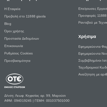
Επείγουσες Εργασ
Η Εταιρεία
Προσφορές 11888 
Προβολή στο 11888 giaola
Ραντεβού με Τεχνι
Blog
Όροι χρήσης
Χρήσιμα
Προστασία Δεδομένων
Επικοινωνία
Εφημερεύοντα Φα
Ρυθμίσεις Cookies
Εφημερεύοντα Νο
Συμβεβλημένοι Ια
Προσβασιμότητα
Ταχυδρομικοί Κωδι
Αναζήτηση με αρι
Δ/νση: Λεωφ. Κηφισίας αρ. 99, Μαρούσι
ΑΦΜ: 094019245 | ΓΕΜΗ: 001037501000