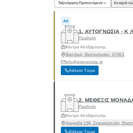
Ταξινόμηση:
Προτεινόμενα
Ανοιχτό τ
Ad
1. ΑΥΤΟΓΝΩΣΙΑ - Κ
Προβολή
Κέντρα Απεξάρτησης
Βασιλικά, Θεσσαλονίκη, 57001
info@aytognosia.gr
Κάλεσε Τώρα
2. ΜΕΘΕΞΙΣ ΜΟΝΑΔ
Προβολή
Κέντρα Απεξάρτησης
Λαγκαδά 196, Σταυρούπολη, Θεσσ
Κάλεσε Τώρα