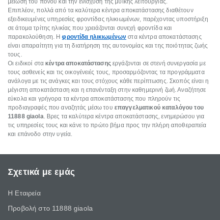
μείωση του πόνου και την ενίσχυση της μυϊκής λειτουργίας.
Επιπλέον, πολλά από τα καλύτερα κέντρα αποκατάστασης διαθέτουν
εξειδικευμένες υπηρεσίες φροντίδας ηλικιωμένων, παρέχοντας υποστήριξη
σε άτομα τρίτης ηλικίας που χρειάζονται συνεχή φροντίδα και
παρακολούθηση. Η
φροντίδα ηλικιωμένων
στα κέντρα αποκατάστασης
είναι απαραίτητη για τη διατήρηση της αυτονομίας και της ποιότητας ζωής
τους.
Οι ειδικοί στα
κέντρα αποκατάστασης
εργάζονται σε στενή συνεργασία με
τους ασθενείς και τις οικογένειές τους, προσαρμόζοντας τα προγράμματα
ανάλογα με τις ανάγκες και τους στόχους κάθε περίπτωσης. Σκοπός είναι η
μέγιστη αποκατάσταση και η επανένταξη στην καθημερινή ζωή. Αναζήτησε
εύκολα και γρήγορα τα κέντρα αποκατάστασης που πληρούν τις
προδιαγραφές που αναζητάς μέσω του
επαγγελματικού καταλόγου του
11888
giaola
. Βρες τα καλύτερα κέντρα αποκατάστασης, ενημερώσου για
τις υπηρεσίες τους και κάνε το πρώτο βήμα προς την πλήρη αποθεραπεία
και επάνοδο στην υγεία.
Σχετικά με εμάς
Η Εταιρεία
Προβολή στο 11888 giaola