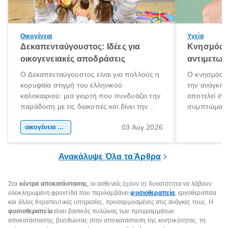
Οικογένεια
Υγεία
Δεκαπενταύγουστος: Ιδέες για
Κνησμός: 
οικογενειακές αποδράσεις
αντιμετωπ
Ο Δεκαπενταύγουστος είναι για πολλούς η
Ο κνησμός ε
κορυφαία στιγμή του ελληνικού
την ανάγκη 
καλοκαιριού: μια γιορτή που συνδυάζει την
αποτελεί έν
παράδοση με τις διακοπές και δίνει την
συμπτώματα
αφορμή για ταξίδια σε κάθε γωνιά της
άνθρωποι κά
03 Αύγ 2026
χώρας. Είτε πρόκειται για λίγες μέρες
οικογένεια & παιδί
πληροφορίες 
ξεγνοιασιάς είτε για μια σύντομη εξόρμηση.
καθώς μπορε
επιμένει για
Ανακάλυψε Όλα τα Άρθρα
Στα
κέντρα αποκατάστασης
, οι ασθενείς έχουν τη δυνατότητα να λάβουν
ολοκληρωμένη φροντίδα που περιλαμβάνει
φυσιοθεραπεία
, εργοθεραπεία
και άλλες θεραπευτικές υπηρεσίες, προσαρμοσμένες στις ανάγκες τους. Η
φυσιοθεραπεία
είναι βασικός πυλώνας των προγραμμάτων
αποκατάστασης, βοηθώντας στην αποκατάσταση της κινητικότητας, τη