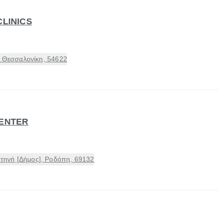
CLINICS
, Θεσσαλονίκη, 54622
CENTER
ηνή [Δήμος], Ροδόπη, 69132