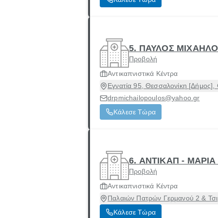
5. ΠΑΥΛΟΣ ΜΙΧΑΗΛ
Προβολή
Αντικαπνιστικά Κέντρα
Εγνατία 95, Θεσσαλονίκη [Δήμος],
drpmichailopoulos@yahoo.gr
Κάλεσε Τώρα
6. ΑΝΤΙΚΑΠ - ΜΑΡΙ
Προβολή
Αντικαπνιστικά Κέντρα
Παλαιών Πατρών Γερμανού 2 & Τσιμ
Κάλεσε Τώρα