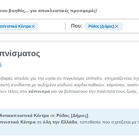
ου βοηθός...
για αποκλειστικές προσφορές!
Που:
απνιστικά Κέντρα
Ρόδος [Δήμος]
πνίσματος
η
σοβαρές απειλές για την υγεία σε παγκόσμιο επίπεδο, επηρεάζοντας ό
 αυτή συνδέεται με αυξημένο κίνδυνο καρδιοπαθειών, καρκίνου, ανα
ουν τέλος στο
κάπνισμα
και να βελτιώσουν την ποιότητά τους ζωής,
Αντικαπνιστικά Κέντρα
σε
Ρόδος [Δήμος]
.
απνιστικά Κέντρα
σε
όλη την Ελλάδα
, τοποθεσία που σχετίζεται με 