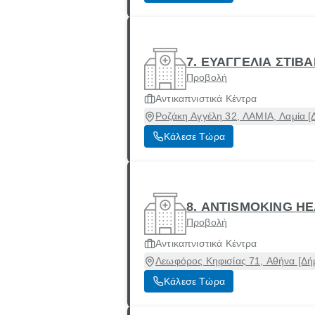
7. ΕΥΑΓΓΕΛΙΑ ΣΤΙΒ
Προβολή
Αντικαπνιστικά Κέντρα
Ροζάκη Αγγέλη 32, ΛΑΜΙΑ, Λαμία [
Κάλεσε Τώρα
8. ANTISMOKING H
Προβολή
Αντικαπνιστικά Κέντρα
Λεωφόρος Κηφισίας 71, Αθήνα [Δήμ
Κάλεσε Τώρα