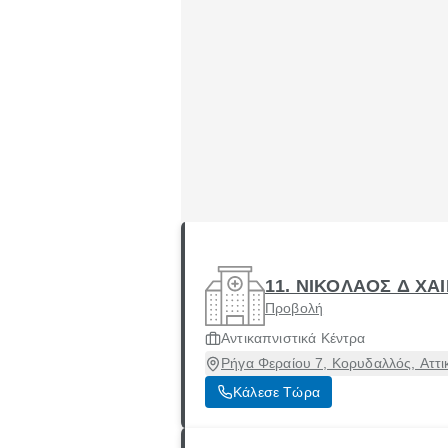
11. ΝΙΚΟΛΑΟΣ Δ ΧΑ
Προβολή
Αντικαπνιστικά Κέντρα
Ρήγα Φεραίου 7, Κορυδαλλός, Αττι
Κάλεσε Τώρα