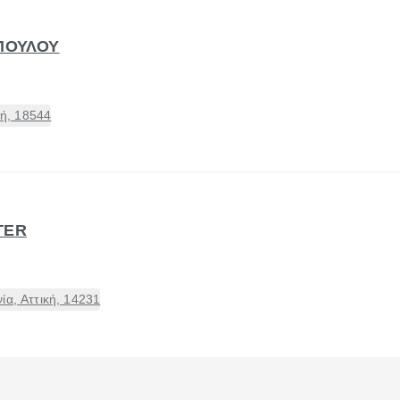
ΟΠΟΥΛΟΥ
κή, 18544
TER
ία, Αττική, 14231