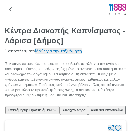
Κέντρα Διακοπής Καπνίσματος -
Λάρισα [Δήμος]
1 αποτελέσματα
Μάθε για την ταξινόμηση
Το
κάπνισμα
αποτελεί μια από τις πιο σοβαρές απειλές για την υγεία σε
παγκόσμιο επίπεδο, επηρεάζοντας όχι μόνο το αναπνευστικό σύστημα αλλά
και ολόκληρο τον οργανισμό. Η συνήθεια αυτή συνδέεται με αυξημένο
κίνδυνο καρδιοπαθειών, καρκίνου, αναπνευστικών παθήσεων και άλλων
χρόνιων νοσημάτων. Για όσους επιθυμούν να βάλουν τέλος στο
κάπνισμα
και να βελτιώσουν την ποιότητά τους ζωής, τα αντικαπνιστικά κέντρα
προσφέρουν εξειδικευμένη βοήθεια και υποστήριξη.
Ταξινόμηση: Προτεινόμενα
Ανοιχτό τώρα
Διαθέτει ιστοσελίδα
Ε