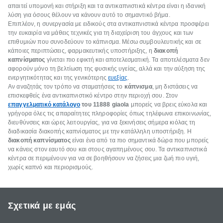
απαιτεί υπομονή και στήριξη και τα αντικαπνιστικά κέντρα είναι η ιδανική
λύση για όσους θέλουν να κάνουν αυτό το σημαντικό βήμα.
Επιπλέον, η συνεργασία με ειδικούς στα αντικαπνιστικά κέντρα προσφέρει
την ευκαιρία να μάθεις τεχνικές για τη διαχείριση του άγχους και των
επιθυμιών που συνοδεύουν το κάπνισμα. Μέσω συμβουλευτικής και σε
κάποιες περιπτώσεις, φαρμακευτικής υποστήριξης, η
διακοπή
καπνίσματος
γίνεται πιο εφικτή και αποτελεσματική. Τα αποτελέσματα δεν
αφορούν μόνο τη βελτίωση της φυσικής υγείας, αλλά και την αύξηση της
ενεργητικότητας και της γενικότερης
ευεξίας
.
Αν αναζητάς τον τρόπο να σταματήσεις το
κάπνισμα
, μη διστάσεις να
επισκεφθείς ένα αντικαπνιστικό κέντρο στην περιοχή σου. Στον
επαγγελματικό κατάλογο
του 11888
giaola
μπορείς να βρεις εύκολα και
γρήγορα όλες τις απαραίτητες πληροφορίες όπως τηλέφωνα επικοινωνίας,
διευθύνσεις και ώρες λειτουργίας, για να ξεκινήσεις σήμερα κιόλας τη
διαδικασία διακοπής καπνίσματος με την κατάλληλη υποστήριξη. Η
διακοπή καπνίσματος
είναι ένα από τα πιο σημαντικά δώρα που μπορείς
να κάνεις στον εαυτό σου και στους αγαπημένους σου. Τα αντικαπνιστικά
κέντρα σε περιμένουν για να σε βοηθήσουν να ζήσεις μια ζωή πιο υγιή,
χωρίς καπνό και περιορισμούς.
Σχετικά με εμάς