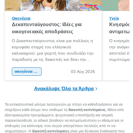
Οικογένεια
Υγεία
Δεκαπενταύγουστος: Ιδέες για
Κνησμός: 
οικογενειακές αποδράσεις
αντιμετωπ
Ο Δεκαπενταύγουστος είναι για πολλούς η
Ο κνησμός ε
κορυφαία στιγμή του ελληνικού
την ανάγκη 
καλοκαιριού: μια γιορτή που συνδυάζει την
αποτελεί έν
παράδοση με τις διακοπές και δίνει την
συμπτώματα
αφορμή για ταξίδια σε κάθε γωνιά της
άνθρωποι κά
03 Αύγ 2026
χώρας. Είτε πρόκειται για λίγες μέρες
οικογένεια & παιδί
πληροφορίες 
ξεγνοιασιάς είτε για μια σύντομη εξόρμηση.
καθώς μπορε
επιμένει για
Ανακάλυψε Όλα τα Άρθρα
Τα αντικαπνιστικά κέντρα λειτουργούν με στόχο να καθοδηγήσουν και να
στηρίξουν κάθε άτομο που επιθυμεί τη
διακοπή καπνίσματος
. Μέσα από
εξατομικευμένα προγράμματα, ψυχολογική υποστήριξη και ιατρική
παρακολούθηση, οι ειδικοί βοηθούν να αντιμετωπιστούν οι εθισμοί και οι
επιθυμίες για κάπνισμα, που συχνά αποτρέπουν πολλούς από το να
σταματήσουν. Η
διακοπή καπνίσματος
είναι μια δύσκολη διαδικασία που