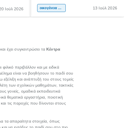
ιδιαίτερα
συμβάλλουν ουσιαστικά στη διαμόρφωση
13 Ιούλ 2026
κάθε
της προσωπικότητας, της κοινωνικότητας
οικογένεια & παιδί
20 Ιούλ 2026
ται από
και των δεξιοτήτων τους. Δεν είναι απλώς
ώσεις.
ένας τρόπος για να περνάει το παιδί τον
ελεύθερο χρόνο του.
 και έχει συγκεντρώσει τα
Κέντρα
φιλικό περιβάλλον και με ειδικά
έλημα είναι να βοηθήσουν το παιδί σου
 εξέλιξη και ανάπτυξή του στους τομείς
ελέτη των σχολικών μαθημάτων, τακτικές
υς γονείς, ομαδικά εκπαιδευτικά
ικά θεματικά εργαστήρια, ποιοτική
 και τις παροχές που δίνονται στους
λα τα απαραίτητα στοιχεία, όπως
και να εντάξεις το παιδί σου στο πιο