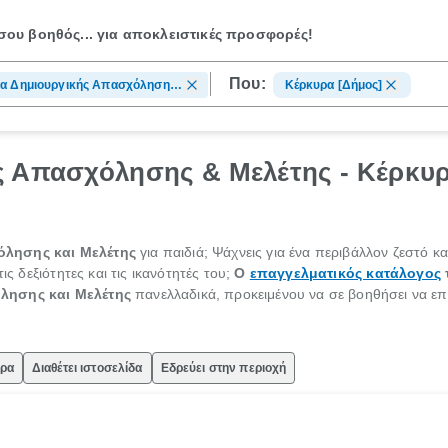
ου βοηθός...
για αποκλειστικές προσφορές!
Που:
ρα Δημιουργικής Απασχόλησης
Κέρκυρα [Δήμος]
ελέτης
ς Απασχόλησης & Μελέτης - Κέρκυρ
όλησης και Μελέτης
για παιδιά; Ψάχνεις για ένα περιβάλλον ζεστό κα
ις δεξιότητες και τις ικανότητές του;
Ο
επαγγελματικός κατάλογος
λησης και Μελέτης
πανελλαδικά, προκειμένου να σε βοηθήσει να επιλ
ώρα
Διαθέτει ιστοσελίδα
Εδρεύει στην περιοχή