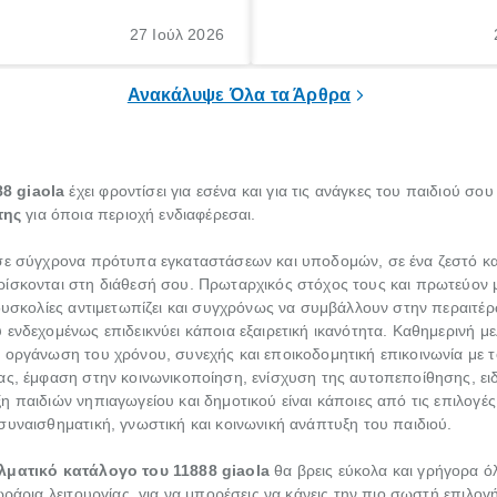
θε ηλικίας. Πολλοί αναζητούν
γέννηση ενός παιδιού είναι μια 
 για το «κνησμός τι είναι»,
σημαντική περίοδος στη ζωή 
27 Ιούλ 2026
ί να εμφανιστεί ξαφνικά ή να
οικογένειας, η οποία συνοδεύε
α μεγάλο χρονικό διάστημα.
αυξημένες ανάγκες και υποχρε
Ανακάλυψε Όλα τα Άρθρα
8 giaola
έχει φροντίσει για εσένα και για τις ανάγκες του παιδιού σου
της
για όποια περιοχή ενδιαφέρεσαι.
σε σύγχρονα πρότυπα εγκαταστάσεων και υποδομών, σε ένα ζεστό και 
ίσκονται στη διάθεσή σου. Πρωταρχικός στόχος τους και πρωτεύον μ
δυσκολίες αντιμετωπίζει και συγχρόνως να συμβάλλουν στην περαιτέρω
ενδεχομένως επιδεικνύει κάποια εξαιρετική ικανότητα. Καθημερινή μ
 οργάνωση του χρόνου, συνεχής και εποικοδομητική επικοινωνία με το
ας, έμφαση στην κοινωνικοποίηση, ενίσχυση της αυτοπεποίθησης, ειδ
 παιδιών νηπιαγωγείου και δημοτικού είναι κάποιες από τις επιλογές
συναισθηματική, γνωστική και κοινωνική ανάπτυξη του παιδιού.
λματικό κατάλογο του 11888 giaola
θα βρεις εύκολα και γρήγορα ό
ράρια λειτουργίας, για να μπορέσεις να κάνεις την πιο σωστή επιλογή 