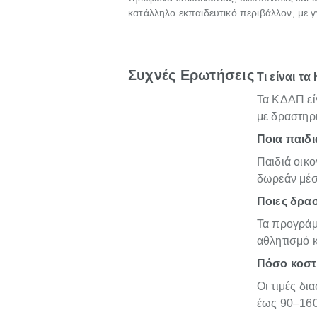
κατάλληλο εκπαιδευτικό περιβάλλον, με γ
Συχνές Ερωτήσεις
Τι είναι τα
Τα ΚΔΑΠ εί
με δραστηρι
Ποια παιδ
Παιδιά οικ
δωρεάν μέσ
Ποιες δρα
Τα προγράμμ
αθλητισμό 
Πόσο κοστ
Οι τιμές δι
έως 90–160