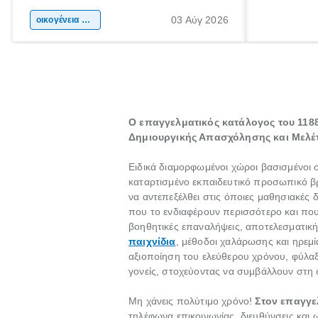
αφορμή για ταξίδια σε κάθε γωνιά της
άνθρωποι κά
03 Αύγ 2026
χώρας. Είτε πρόκειται για λίγες μέρες
οικογένεια & παιδί
πληροφορίες
ξεγνοιασιάς είτε για μια σύντομη εξόρμηση.
καθώς μπορε
επιμένει γι
Ο επαγγελματικός κατάλογος του 1188
Δημιουργικής Απασχόλησης και Μελέ
Ειδικά διαμορφωμένοι χώροι βασισμένοι 
καταρτισμένο εκπαιδευτικό προσωπικό βρ
να αντεπεξέλθει στις όποιες μαθησιακές 
που το ενδιαφέρουν περισσότερο και που 
βοηθητικές επαναλήψεις, αποτελεσματική
παιχνίδια
, μέθοδοι χαλάρωσης και ηρεμί
αξιοποίηση του ελεύθερου χρόνου, φύλαξη
γονείς, στοχεύοντας να συμβάλλουν στη 
Μη χάνεις πολύτιμο χρόνο!
Στον επαγγε
τηλέφωνα επικοινωνίας, διευθύνσεις και ω