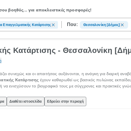
ου βοηθός...
για αποκλειστικές προσφορές!
Που:
α Επαγγελματικής Κατάρτισης
Θεσσαλονίκη [Δήμος]
κής Κατάρτισης - Θεσσαλονίκη [Δή
η
ζει συνεχώς και οι απαιτήσεις αυξάνονται, η ανάγκη για διαρκή αναβ
ατικής Κατάρτισης
έχουν καθιερωθεί ως βασικός πυλώνας εκπαίδευ
ή να ενισχύσουν το βιογραφικό τους με σύγχρονες και πρακτικές γνώσ
ώρα
Διαθέτει ιστοσελίδα
Εδρεύει στην περιοχή