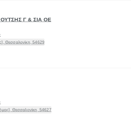
ΡΟΥΤΣΗΣ Γ & ΣΙΑ ΟΕ
ς
ς], Θεσσαλονίκη, 54629
ς
ήμος], Θεσσαλονίκη, 54627