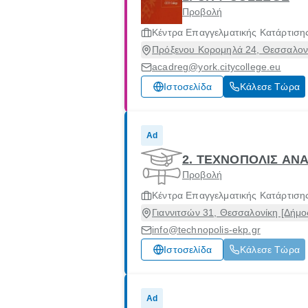
Προβολή
Κέντρα Επαγγελματικής Κατάρτιση
Πρόξενου Κορομηλά 24, Θεσσαλονί
acadreg@york.citycollege.eu
Ιστοσελίδα
Κάλεσε Τώρα
Ad
2. ΤΕΧΝΟΠΟΛΙΣ ΑΝ
Προβολή
Κέντρα Επαγγελματικής Κατάρτιση
Γιαννιτσών 31, Θεσσαλονίκη [Δήμο
info@technopolis-ekp.gr
Ιστοσελίδα
Κάλεσε Τώρα
Ad