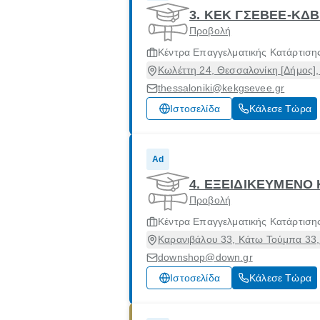
3. ΚΕΚ ΓΣΕΒΕΕ-ΚΔ
Προβολή
Κέντρα Επαγγελματικής Κατάρτιση
Κωλέττη 24, Θεσσαλονίκη [Δήμος]
thessaloniki@kekgsevee.gr
Ιστοσελίδα
Κάλεσε Τώρα
Ad
4. ΕΞΕΙΔΙΚΕΥΜΕΝΟ
Προβολή
Κέντρα Επαγγελματικής Κατάρτιση
Καρανιβάλου 33, Κάτω Τούμπα 33,
downshop@down.gr
Ιστοσελίδα
Κάλεσε Τώρα