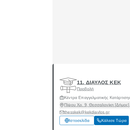
11. ΔΙΑΥΛΟΣ ΚΕΚ
Προβολή
Κέντρα Επαγγελματικής Κατάρτιση
Πίψου Χρ. 9, Θεσσαλονίκη [Δήμος]
thesskek@kekdiavlos.gr
Ιστοσελίδα
Κάλεσε Τώρα