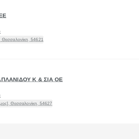
 ΕΕ
ς
, Θεσσαλονίκη, 54621
ΑΠΛΑΝΙΔΟΥ Κ & ΣΙΑ ΟΕ
ς
μος], Θεσσαλονίκη, 54627