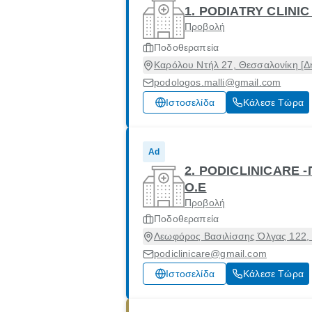
1. PODIATRY CLINIC
Προβολή
Ποδοθεραπεία
Καρόλου Ντήλ 27, Θεσσαλονίκη [Δ
podologos.malli@gmail.com
Ιστοσελίδα
Κάλεσε Τώρα
Ad
2. PODICLINICARE
Ο.Ε
Προβολή
Ποδοθεραπεία
Λεωφόρος Βασιλίσσης Όλγας 122, 
podiclinicare@gmail.com
Ιστοσελίδα
Κάλεσε Τώρα