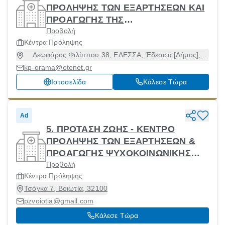
ΠΡΟΛΗΨΗΣ ΤΩΝ ΕΞΑΡΤΗΣΕΩΝ ΚΑΙ
ΠΡΟΑΓΩΓΗΣ ΤΗΣ
Προβολή
ΨΥΧΟΚΟΙΝΩΝΙΚΗΣ ΥΓΕΙΑΣ
Κέντρα Πρόληψης
Λεωφόρος Φιλίππου 38, ΕΔΕΣΣΑ, Έδεσσα [Δήμος],
Πέλλα, 58200
kp-orama@otenet.gr
Ιστοσελίδα
Κάλεσε Τώρα
Ad
5. ΠΡΟΤΑΣΗ ΖΩΗΣ - ΚΕΝΤΡΟ
ΠΡΟΛΗΨΗΣ ΤΩΝ ΕΞΑΡΤΗΣΕΩΝ &
ΠΡΟΑΓΩΓΗΣ ΨΥΧΟΚΟΙΝΩΝΙΚΗΣ
Προβολή
ΥΓΕΙΑΣ
Κέντρα Πρόληψης
Τσόγκα 7, Βοιωτία, 32100
pzvoiotia@gmail.com
Κάλεσε Τώρα