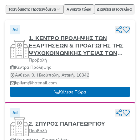
Ταξινόμηση: Προτεινόμενα
Ανοιχτό τώρα
Διαθέτει ιστοσελίδα
Ad
1. ΚΕΝΤΡΟ ΠΡΟΛΗΨΗΣ ΤΩΝ
ΕΞΑΡΤΗΣΕΩΝ & ΠΡΟΑΓΩΓΗΣ ΤΗΣ
ΨΥΧΟΚΟΙΝΩΝΙΚΗΣ ΥΓΕΙΑΣ ΤΩΝ
Προβολή
ΔΗΜΩΝ ΗΛΙΟΥΠΟΛΗΣ & ΔΑΦΝΗΣ
Κέντρα Πρόληψης
ΥΜΗΤΤΟΥ
Ανθέων 9, Ηλιούπολη, Αττική, 16342
kpilym@hotmail.com
Κάλεσε Τώρα
Ad
2. ΣΠΥΡΟΣ ΠΑΠΑΓΕΩΡΓΙΟΥ
Προβολή