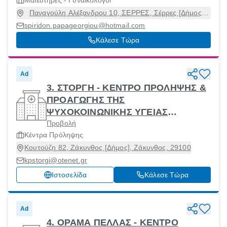
Μαιευτήρες - Γυναικολόγοι
Παναγούλη Αλέξανδρου 10, ΣΕΡΡΕΣ, Σέρρες [Δήμος],
Σέρρες, 62122
spiridon.papageorgiou@hotmail.com
Κάλεσε Τώρα
Ad
3. ΣΤΟΡΓΗ - ΚΕΝΤΡΟ ΠΡΟΛΗΨΗΣ &
ΠΡΟΑΓΩΓΗΣ ΤΗΣ
ΨΥΧΟΚΟΙΝΩΝΙΚΗΣ ΥΓΕΙΑΣ
Προβολή
ΠΕΡΙΦΕΡΕΙΑΚΗΣ ΕΝΟΤΗΤΑΣ
Κέντρα Πρόληψης
ΖΑΚΥΝΘΟΥ Η ΣΤΟΡΓΗ
Κουτούζη 82, Ζάκυνθος [Δήμος], Ζάκυνθος, 29100
kpstorgi@otenet.gr
Ιστοσελίδα
Κάλεσε Τώρα
Ad
4. ΟΡΑΜΑ ΠΕΛΛΑΣ - ΚΕΝΤΡΟ