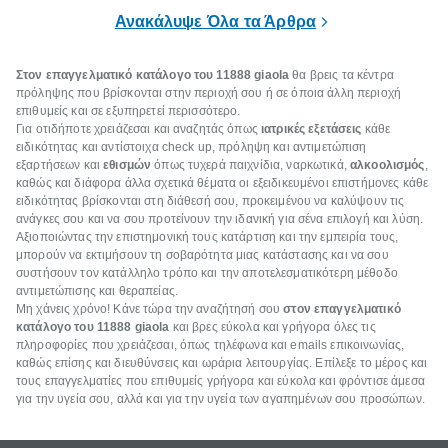
επιμένει για
Ανακάλυψε Όλα τα Άρθρα
Στον επαγγελματικό κατάλογο του 11888 giaola
θα βρεις τα κέντρα
πρόληψης που βρίσκονται στην περιοχή σου ή σε όποια άλλη περιοχή
επιθυμείς και σε εξυπηρετεί περισσότερο.
Για οτιδήποτε χρειάζεσαι και αναζητάς όπως
ιατρικές εξετάσεις
κάθε
ειδικότητας και αντίστοιχα check up, πρόληψη και αντιμετώπιση
εξαρτήσεων και
εθισμών
όπως τυχερά παιχνίδια, ναρκωτικά,
αλκοολισμός
,
καθώς και διάφορα άλλα σχετικά θέματα οι εξειδικευμένοι επιστήμονες κάθε
ειδικότητας βρίσκονται στη διάθεσή σου, προκειμένου να καλύψουν τις
ανάγκες σου και να σου προτείνουν την ιδανική για σένα επιλογή και λύση.
Αξιοποιώντας την επιστημονική τους κατάρτιση και την εμπειρία τους,
μπορούν να εκτιμήσουν τη σοβαρότητα μιας κατάστασης και να σου
συστήσουν τον κατάλληλο τρόπο και την αποτελεσματικότερη μέθοδο
αντιμετώπισης και θεραπείας.
Μη χάνεις χρόνο! Κάνε τώρα την αναζήτησή σου
στον επαγγελματικό
κατάλογο του 11888 giaola
και βρες εύκολα και γρήγορα όλες τις
πληροφορίες που χρειάζεσαι, όπως τηλέφωνα και emails επικοινωνίας,
καθώς επίσης και διευθύνσεις και ωράρια λειτουργίας. Επίλεξε το μέρος και
τους επαγγελματίες που επιθυμείς γρήγορα και εύκολα και φρόντισε άμεσα
για την υγεία σου, αλλά και για την υγεία των αγαπημένων σου προσώπων.