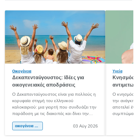
Οικογένεια
Υγεία
Δεκαπενταύγουστος: Ιδέες για
Κνησμός: 
οικογενειακές αποδράσεις
αντιμετωπ
Ο Δεκαπενταύγουστος είναι για πολλούς η
Ο κνησμός ε
κορυφαία στιγμή του ελληνικού
την ανάγκη 
καλοκαιριού: μια γιορτή που συνδυάζει την
αποτελεί έν
παράδοση με τις διακοπές και δίνει την
συμπτώματα
αφορμή για ταξίδια σε κάθε γωνιά της
άνθρωποι κά
03 Αύγ 2026
χώρας. Είτε πρόκειται για λίγες μέρες
οικογένεια & παιδί
πληροφορίες 
ξεγνοιασιάς είτε για μια σύντομη εξόρμηση.
καθώς μπορε