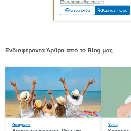
kp-orama@otenet.gr
Ιστοσελίδα
Κάλεσε Τώρα
Ενδιαφέροντα Άρθρα από το Blog μας
Οικογένεια
Υγεία
Δεκαπενταύγουστος: Ιδέες για
Κνησμός: 