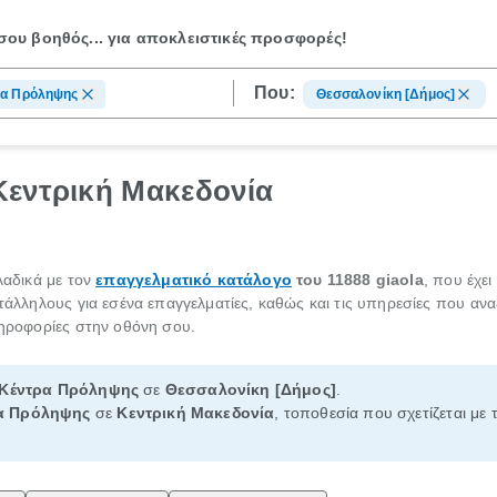
ου βοηθός...
για αποκλειστικές προσφορές!
Που:
ρα Πρόληψης
Θεσσαλονίκη [Δήμος]
Κεντρική Μακεδονία
αδικά με τον
επαγγελματικό κατάλογο
του 11888 giaola
, που έχει
ατάλληλους για εσένα επαγγελματίες, καθώς και τις υπηρεσίες που αν
ληροφορίες στην οθόνη σου.
Κέντρα Πρόληψης
σε
Θεσσαλονίκη [Δήμος]
.
α Πρόληψης
σε
Κεντρική Μακεδονία
, τοποθεσία που σχετίζεται με 