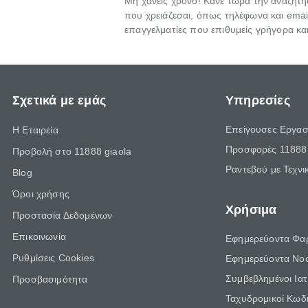
Μη χάνεις χρόνο! Κάνε τώρα την αναζήτ
που χρειάζεσαι, όπως τηλέφωνα και email
επαγγελματίες που επιθυμείς γρήγορα κα
Σχετικά με εμάς
Υπηρεσίες
Επείγουσες Εργασ
Η Εταιρεία
Προσφορές 11888 
Προβολή στο 11888 giaola
Ραντεβού με Τεχνι
Blog
Όροι χρήσης
Χρήσιμα
Προστασία Δεδομένων
Επικοινωνία
Εφημερεύοντα Φα
Ρυθμίσεις Cookies
Εφημερεύοντα Νο
Συμβεβλημένοι Ια
Προσβασιμότητα
Ταχυδρομικοί Κωδι