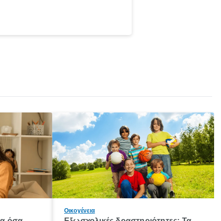
Οικογένεια
λα όσα
Εξωσχολικές δραστηριότητες: Τα