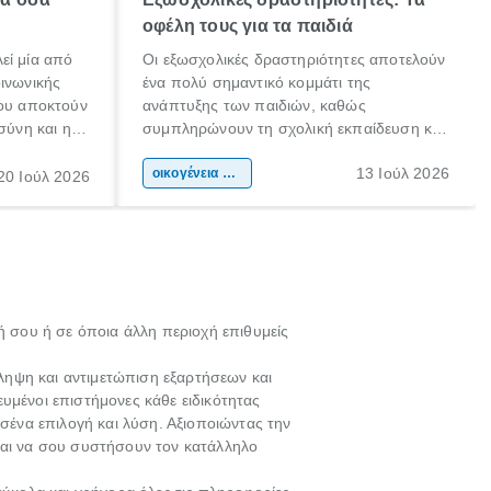
οφέλη τους για τα παιδιά
εί μία από
Οι εξωσχολικές δραστηριότητες αποτελούν
οινωνικής
ένα πολύ σημαντικό κομμάτι της
που αποκτούν
ανάπτυξης των παιδιών, καθώς
σύνη και η
συμπληρώνουν τη σχολική εκπαίδευση και
ιδιαίτερα
συμβάλλουν ουσιαστικά στη διαμόρφωση
13 Ιούλ 2026
κάθε
της προσωπικότητας, της κοινωνικότητας
οικογένεια & παιδί
20 Ιούλ 2026
ται από
και των δεξιοτήτων τους. Δεν είναι απλώς
ώσεις.
ένας τρόπος για να περνάει το παιδί τον
ελεύθερο χρόνο του.
 σου ή σε όποια άλλη περιοχή επιθυμείς
όληψη και αντιμετώπιση εξαρτήσεων και
κευμένοι επιστήμονες κάθε ειδικότητας
 σένα επιλογή και λύση. Αξιοποιώντας την
και να σου συστήσουν τον κατάλληλο