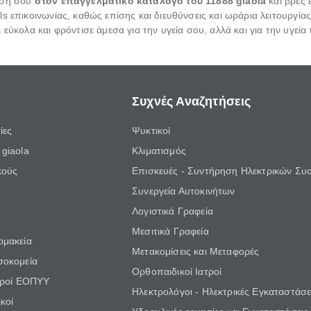
ησή σου
στον επαγγελματικό κατάλογο του 11888 giaola
και βρες 
s επικοινωνίας, καθώς επίσης και διευθύνσεις και ωράρια λειτουργίας.
ι εύκολα και φρόντισε άμεσα για την υγεία σου, αλλά και για την υ
Συχνές Αναζητήσεις
ίες
Ψυκτικοί
giaola
Κλιματισμός
κούς
Επισκευές - Συντήρηση Ηλεκτρικών Συ
Συνεργεία Αυτοκινήτων
Λογιστικά Γραφεία
Μεσιτικά Γραφεία
ρμακεία
Μετακομίσεις και Μεταφορές
σοκομεία
Ορθοπαιδικοί Ιατροί
τροί ΕΟΠΥΥ
Ηλεκτρολόγοι - Ηλεκτρικές Εγκαταστάσε
κοί