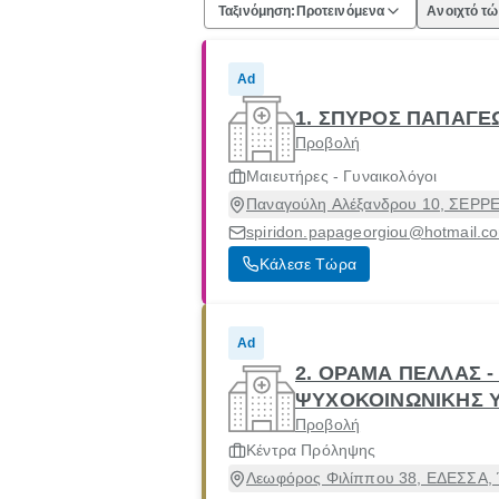
Ταξινόμηση:
Προτεινόμενα
Ανοιχτό τ
Ad
1. ΣΠΥΡΟΣ ΠΑΠΑΓΕ
Προβολή
Μαιευτήρες - Γυναικολόγοι
Παναγούλη Αλέξανδρου 10, ΣΕΡΡΕΣ
spiridon.papageorgiou@hotmail.c
Κάλεσε Τώρα
Ad
2. ΟΡΑΜΑ ΠΕΛΛΑΣ 
ΨΥΧΟΚΟΙΝΩΝΙΚΗΣ Υ
Προβολή
Κέντρα Πρόληψης
Λεωφόρος Φιλίππου 38, ΕΔΕΣΣΑ, 