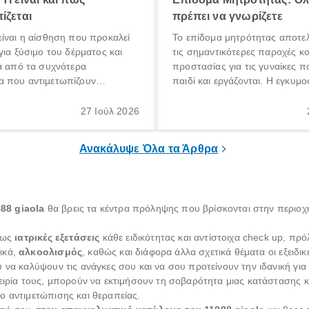
ίζεται
πρέπει να γνωρίζετε
ίναι η αίσθηση που προκαλεί
Το επίδομα μητρότητας αποτελ
για ξύσιμο του δέρματος και
τις σημαντικότερες παροχές κ
α από τα συχνότερα
προστασίας για τις γυναίκες 
 που αντιμετωπίζουν
παιδί και εργάζονται. Η εγκυμο
θε ηλικίας. Πολλοί αναζητούν
γέννηση ενός παιδιού είναι μια 
 για το «κνησμός τι είναι»,
σημαντική περίοδος στη ζωή 
27 Ιούλ 2026
ί να εμφανιστεί ξαφνικά ή να
οικογένειας, η οποία συνοδεύε
α μεγάλο χρονικό διάστημα.
αυξημένες ανάγκες και υποχρε
Ανακάλυψε Όλα τα Άρθρα
88 giaola
θα βρεις τα κέντρα πρόληψης που βρίσκονται στην περιοχή
όπως
ιατρικές εξετάσεις
κάθε ειδικότητας και αντίστοιχα check up, πρ
ικά,
αλκοολισμός
, καθώς και διάφορα άλλα σχετικά θέματα οι εξειδι
 να καλύψουν τις ανάγκες σου και να σου προτείνουν την ιδανική για
πειρία τους, μπορούν να εκτιμήσουν τη σοβαρότητα μιας κατάστασης 
ο αντιμετώπισης και θεραπείας.