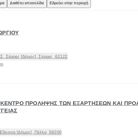
ώρα
Διαθέτει ιστοσελίδα
Εδρεύει στην περιοχή
ΩΡΓΙΟΥ
, Σέρρες [Δήμος], Σέρρες, 62122
om
- ΚΕΝΤΡΟ ΠΡΟΛΗΨΗΣ ΤΩΝ ΕΞΑΡΤΗΣΕΩΝ ΚΑΙ ΠΡΟ
ΓΕΙΑΣ
Έδεσσα [Δήμος], Πέλλα, 58200