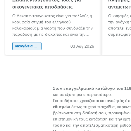
οικογενειακές αποδράσεις
αντιμετωπ
Ο Δεκαπενταύγουστος είναι για πολλούς η
Ο κνησμός ε
κορυφαία στιγμή του ελληνικού
την ανάγκη 
καλοκαιριού: μια γιορτή που συνδυάζει την
αποτελεί έν
παράδοση με τις διακοπές και δίνει την
συμπτώματα
αφορμή για ταξίδια σε κάθε γωνιά της
άνθρωποι κά
03 Αύγ 2026
χώρας. Είτε πρόκειται για λίγες μέρες
οικογένεια & παιδί
πληροφορίες
ξεγνοιασιάς είτε για μια σύντομη εξόρμηση.
καθώς μπορε
επιμένει γι
Στον επαγγελματικό κατάλογο του 118
και σε εξυπηρετεί περισσότερο.
Για οτιδήποτε χρειάζεσαι και αναζητάς 
εθισμών
όπως τυχερά παιχνίδια, ναρκωτ
βρίσκονται στη διάθεσή σου, προκειμένου
επιστημονική τους κατάρτιση και την εμ
τρόπο και την αποτελεσματικότερη μέθοδ