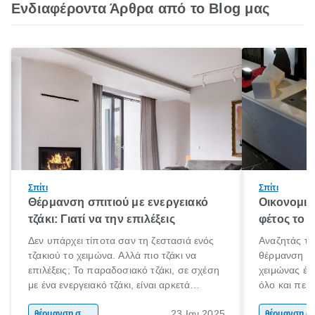
Ενδιαφέροντα Άρθρα από το Blog μας
Σπίτι
Σπίτι
Θέρμανση σπιτιού με ενεργειακό
Οικονομικ
τζάκι: Γιατί να την επιλέξεις
φέτος το 
Δεν υπάρχει τίποτα σαν τη ζεστασιά ενός
Αναζητάς τρ
τζακιού το χειμώνα. Αλλά πιο τζάκι να
θέρμανση σπ
επιλέξεις; Το παραδοσιακό τζάκι, σε σχέση
χειμώνας έφτ
με ένα ενεργειακό τζάκι, είναι αρκετά
όλο και περ
αναποτελεσματικό. Και αυτό, επειδή
Όσο η θερμο
23 Ιαν 2025
καταναλώνει αέρα και από το εσωτερικό
θέρμανση σπιτιού
αυξάνεται η 
θέρμαν