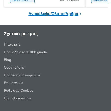
του σπιτιού αλλά και από το εξωτερικό του,
αναζητώντας
επιτρέποντας την είσοδο του ψυχρού αέρα
ρούχα, τα π
Ανακάλυψε Όλα τα Άρθρα
από τα ανοίγματα του σπιτιού.
αρκούν όμως
μας.
Σχετικά με εμάς
Η Εταιρεία
Προβολή στο 11888 giaola
Blog
Όροι χρήσης
Προστασία Δεδομένων
Επικοινωνία
Ρυθμίσεις Cookies
Προσβασιμότητα