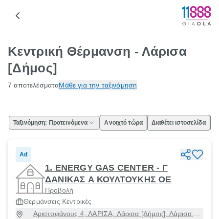
Κεντρική Θέρμανση - Λάρισα
[Δήμος]
7 αποτελέσματα
Μάθε για την ταξινόμηση
Ταξινόμηση: Προτεινόμενα
Ανοιχτό τώρα
Διαθέτει ιστοσελίδα
Ε
Ad
1. ENERGY GAS CENTER - Γ
ΔΑΝΙΚΑΣ Α ΚΟΥΛΤΟΥΚΗΣ ΟΕ
Προβολή
Θερμάνσεις Κεντρικές
Αριστοφάνους 4, ΛΑΡΙΣΑ, Λάρισα [Δήμος], Λάρισα,