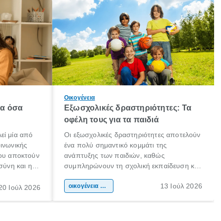
Οικογένεια
λα όσα
Εξωσχολικές δραστηριότητες: Τα
οφέλη τους για τα παιδιά
εί μία από
Οι εξωσχολικές δραστηριότητες αποτελούν
οινωνικής
ένα πολύ σημαντικό κομμάτι της
που αποκτούν
ανάπτυξης των παιδιών, καθώς
σύνη και η
συμπληρώνουν τη σχολική εκπαίδευση και
ιδιαίτερα
συμβάλλουν ουσιαστικά στη διαμόρφωση
13 Ιούλ 2026
κάθε
της προσωπικότητας, της κοινωνικότητας
οικογένεια & παιδί
20 Ιούλ 2026
ται από
και των δεξιοτήτων τους. Δεν είναι απλώς
ώσεις.
ένας τρόπος για να περνάει το παιδί τον
ελεύθερο χρόνο του.