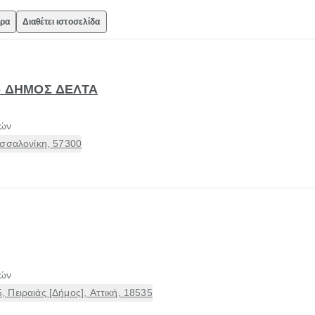
ώρα
Διαθέτει ιστοσελίδα
- ΔΗΜΟΣ ΔΕΛΤΑ
τών
εσσαλονίκη, 57300
τών
Πειραιάς [Δήμος], Αττική, 18535