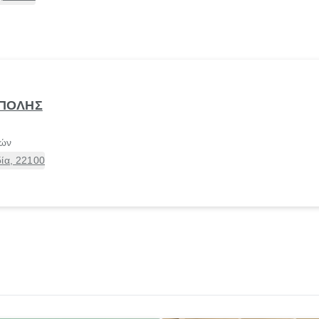
ΙΠΟΛΗΣ
τών
ία, 22100