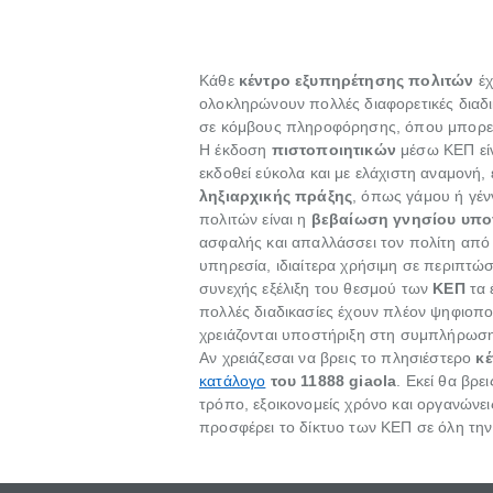
Κάθε
κέντρο εξυπηρέτησης πολιτών
έχ
ολοκληρώνουν πολλές διαφορετικές διαδικα
σε κόμβους πληροφόρησης, όπου μπορεί κ
Η έκδοση
πιστοποιητικών
μέσω ΚΕΠ είν
εκδοθεί εύκολα και με ελάχιστη αναμονή, 
ληξιαρχικής πράξης
, όπως γάμου ή γέν
πολιτών είναι η
βεβαίωση γνησίου υπ
ασφαλής και απαλλάσσει τον πολίτη από 
υπηρεσία, ιδιαίτερα χρήσιμη σε περιπτώ
συνεχής εξέλιξη του θεσμού των
ΚΕΠ
τα 
πολλές διαδικασίες έχουν πλέον ψηφιοπ
χρειάζονται υποστήριξη στη συμπλήρωση
Αν χρειάζεσαι να βρεις το πλησιέστερο
κ
κατάλογο
του 11888 giaola
. Εκεί θα βρε
τρόπο, εξοικονομείς χρόνο και οργανώνε
προσφέρει το δίκτυο των ΚΕΠ σε όλη την