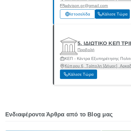
advison.gr@gmail.com
Ιστοσελίδα
Κάλεσε Τώρα
5. ΙΔΙΩΤΙΚΟ ΚΕΠ ΤΡ
Προβολή
ΚΕΠ - Κέντρα Εξυπηρέτησης Πολι
Κύπρου 6, Τρίπολη [Δήμος], Αρκαδ
Κάλεσε Τώρα
Ενδιαφέροντα Άρθρα από το Blog μας