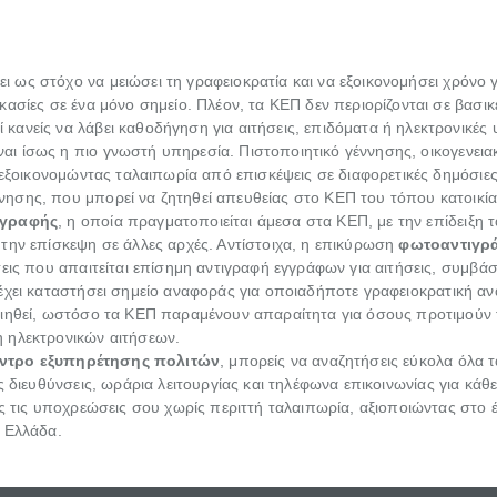
ει ως στόχο να μειώσει τη γραφειοκρατία και να εξοικονομήσει χρόνο 
σίες σε ένα μόνο σημείο. Πλέον, τα ΚΕΠ δεν περιορίζονται σε βασικές
ανείς να λάβει καθοδήγηση για αιτήσεις, επιδόματα ή ηλεκτρονικές 
αι ίσως η πιο γνωστή υπηρεσία. Πιστοποιητικό γέννησης, οικογενεια
εξοικονομώντας ταλαιπωρία από επισκέψεις σε διαφορετικές δημόσιες υ
νησης, που μπορεί να ζητηθεί απευθείας στο ΚΕΠ του τόπου κατοικί
ογραφής
, η οποία πραγματοποιείται άμεσα στα ΚΕΠ, με την επίδειξη τ
την επίσκεψη σε άλλες αρχές. Αντίστοιχα, η επικύρωση
φωτοαντιγρ
σεις που απαιτείται επίσημη αντιγραφή εγγράφων για αιτήσεις, συμβ
έχει καταστήσει σημείο αναφοράς για οποιαδήποτε γραφειοκρατική ανά
οιηθεί, ωστόσο τα ΚΕΠ παραμένουν απαραίτητα για όσους προτιμού
 ηλεκτρονικών αιτήσεων.
έντρο εξυπηρέτησης πολιτών
, μπορείς να αναζητήσεις εύκολα όλα 
ις διευθύνσεις, ωράρια λειτουργίας και τηλέφωνα επικοινωνίας για κά
ις τις υποχρεώσεις σου χωρίς περιττή ταλαιπωρία, αξιοποιώντας στο
 Ελλάδα.