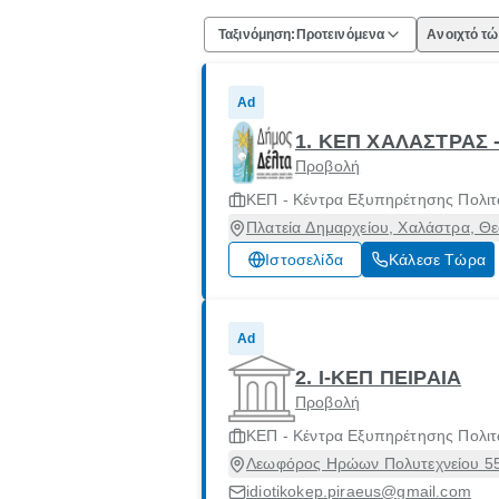
Ταξινόμηση:
Προτεινόμενα
Ανοιχτό τ
Ad
1. ΚΕΠ ΧΑΛΑΣΤΡΑΣ 
Προβολή
ΚΕΠ - Κέντρα Εξυπηρέτησης Πολι
Πλατεία Δημαρχείου, Χαλάστρα, Θ
Ιστοσελίδα
Κάλεσε Τώρα
Ad
2. I-KEΠ ΠΕΙΡΑΙΑ
Προβολή
ΚΕΠ - Κέντρα Εξυπηρέτησης Πολι
Λεωφόρος Ηρώων Πολυτεχνείου 55, 
idiotikokep.piraeus@gmail.com