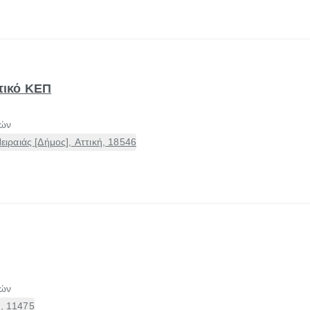
τικό ΚΕΠ
τών
ραιάς [Δήμος], Αττική, 18546
τών
ή, 11475