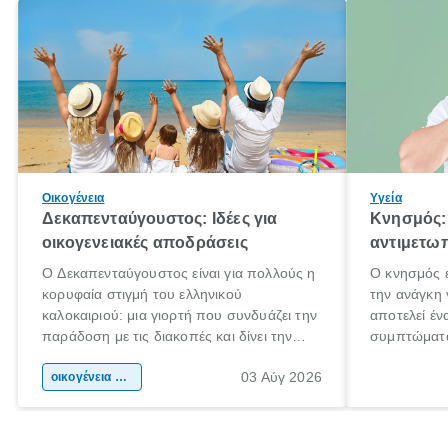
Οικογένεια
Υγεία
Δεκαπενταύγουστος: Ιδέες για
Κνησμός: 
οικογενειακές αποδράσεις
αντιμετωπ
Ο Δεκαπενταύγουστος είναι για πολλούς η
Ο κνησμός ε
κορυφαία στιγμή του ελληνικού
την ανάγκη 
καλοκαιριού: μια γιορτή που συνδυάζει την
αποτελεί έν
παράδοση με τις διακοπές και δίνει την
συμπτώματα
αφορμή για ταξίδια σε κάθε γωνιά της
άνθρωποι κά
03 Αύγ 2026
χώρας. Είτε πρόκειται για λίγες μέρες
οικογένεια & παιδί
πληροφορίες
ξεγνοιασιάς είτε για μια σύντομη εξόρμηση.
καθώς μπορε
επιμένει γι