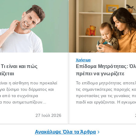
Χρήσιμα
Τι είναι και πώς
Επίδομα Μητρότητας: Ό
ίζεται
πρέπει να γνωρίζετε
ίναι η αίσθηση που προκαλεί
Το επίδομα μητρότητας αποτελ
για ξύσιμο του δέρματος και
τις σημαντικότερες παροχές κ
α από τα συχνότερα
προστασίας για τις γυναίκες 
 που αντιμετωπίζουν
παιδί και εργάζονται. Η εγκυμο
θε ηλικίας. Πολλοί αναζητούν
γέννηση ενός παιδιού είναι μια 
 για το «κνησμός τι είναι»,
σημαντική περίοδος στη ζωή 
27 Ιούλ 2026
ί να εμφανιστεί ξαφνικά ή να
οικογένειας, η οποία συνοδεύε
α μεγάλο χρονικό διάστημα.
αυξημένες ανάγκες και υποχρε
Ανακάλυψε Όλα τα Άρθρα