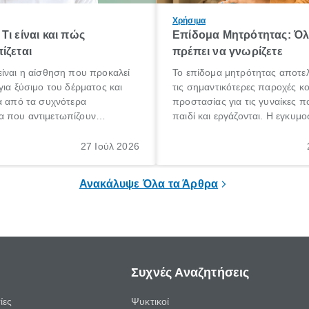
Χρήσιμα
Τι είναι και πώς
Επίδομα Μητρότητας: Ό
ίζεται
πρέπει να γνωρίζετε
ίναι η αίσθηση που προκαλεί
Το επίδομα μητρότητας αποτελ
για ξύσιμο του δέρματος και
τις σημαντικότερες παροχές κ
α από τα συχνότερα
προστασίας για τις γυναίκες 
 που αντιμετωπίζουν
παιδί και εργάζονται. Η εγκυμο
θε ηλικίας. Πολλοί αναζητούν
γέννηση ενός παιδιού είναι μια 
 για το «κνησμός τι είναι»,
σημαντική περίοδος στη ζωή 
27 Ιούλ 2026
ί να εμφανιστεί ξαφνικά ή να
οικογένειας, η οποία συνοδεύε
α μεγάλο χρονικό διάστημα.
αυξημένες ανάγκες και υποχρε
Ανακάλυψε Όλα τα Άρθρα
Συχνές Αναζητήσεις
ίες
Ψυκτικοί