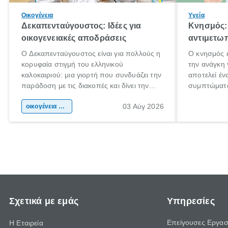
Οικογένεια
Υγεία
Δεκαπενταύγουστος: Ιδέες για
Κνησμός: 
οικογενειακές αποδράσεις
αντιμετωπ
Ο Δεκαπενταύγουστος είναι για πολλούς η
Ο κνησμός ε
κορυφαία στιγμή του ελληνικού
την ανάγκη 
καλοκαιριού: μια γιορτή που συνδυάζει την
αποτελεί έν
παράδοση με τις διακοπές και δίνει την
συμπτώματα
αφορμή για ταξίδια σε κάθε γωνιά της
άνθρωποι κά
03 Αύγ 2026
χώρας. Είτε πρόκειται για λίγες μέρες
οικογένεια & παιδί
πληροφορίες
ξεγνοιασιάς είτε για μια σύντομη εξόρμηση.
καθώς μπορε
επιμένει γι
Σχετικά με εμάς
Υπηρεσίες
Επείγουσες Εργασ
Η Εταιρεία