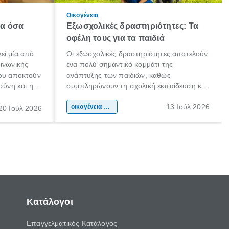
Οικογένεια
λα όσα
Εξωσχολικές δραστηριότητες: Τα
οφέλη τους για τα παιδιά
εί μία από
Οι εξωσχολικές δραστηριότητες αποτελούν
οινωνικής
ένα πολύ σημαντικό κομμάτι της
που αποκτούν
ανάπτυξης των παιδιών, καθώς
σύνη και η
συμπληρώνουν τη σχολική εκπαίδευση και
ιδιαίτερα
συμβάλλουν ουσιαστικά στη διαμόρφωση
13 Ιούλ 2026
κάθε
της προσωπικότητας, της κοινωνικότητας
οικογένεια & παιδί
20 Ιούλ 2026
ται από
και των δεξιοτήτων τους. Δεν είναι απλώς
ώσεις.
ένας τρόπος για να περνάει το παιδί τον
ελεύθερο χρόνο του.
Κατάλογοι
Επαγγελματικός Κατάλογος