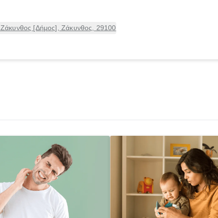
άκυνθος [Δήμος], Ζάκυνθος, 29100