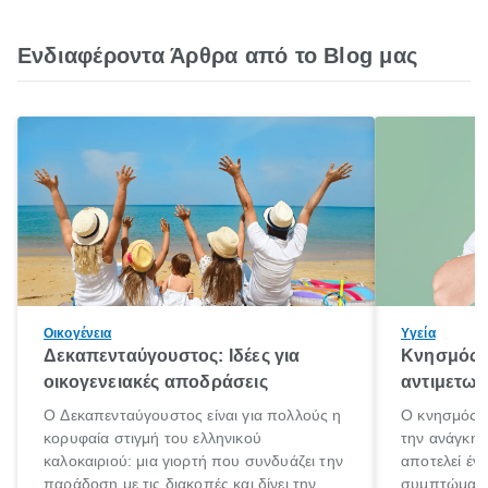
Ενδιαφέροντα Άρθρα από το Blog μας
Οικογένεια
Υγεία
Δεκαπενταύγουστος: Ιδέες για
Κνησμός: 
οικογενειακές αποδράσεις
αντιμετωπ
Ο Δεκαπενταύγουστος είναι για πολλούς η
Ο κνησμός ε
κορυφαία στιγμή του ελληνικού
την ανάγκη 
καλοκαιριού: μια γιορτή που συνδυάζει την
αποτελεί έν
παράδοση με τις διακοπές και δίνει την
συμπτώματα