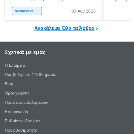
αφορμή για ταξίδια σε κάθε γωνιά της
άνθρωποι κά
03 Αύγ 2026
χώρας. Είτε πρόκειται για λίγες μέρες
οικογένεια & παιδί
πληροφορίες 
ξεγνοιασιάς είτε για μια σύντομη εξόρμηση.
καθώς μπορε
επιμένει για
Ανακάλυψε Όλα τα Άρθρα
Σχετικά με εμάς
Η Εταιρεία
Προβολή στο 11888 giaola
Blog
Όροι χρήσης
Προστασία Δεδομένων
Επικοινωνία
Ρυθμίσεις Cookies
Προσβασιμότητα