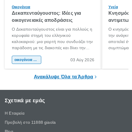
Οικογένεια
Υγεία
Δεκαπενταύγουστος: Ιδέες για
Κνησμός: 
οικογενειακές αποδράσεις
αντιμετωπ
Ο Δεκαπενταύγουστος είναι για πολλούς η
Ο κνησμός ε
κορυφαία στιγμή του ελληνικού
την ανάγκη 
καλοκαιριού: μια γιορτή που συνδυάζει την
αποτελεί έν
παράδοση με τις διακοπές και δίνει την
συμπτώματα
αφορμή για ταξίδια σε κάθε γωνιά της
άνθρωποι κά
03 Αύγ 2026
χώρας. Είτε πρόκειται για λίγες μέρες
οικογένεια & παιδί
πληροφορίες 
ξεγνοιασιάς είτε για μια σύντομη εξόρμηση.
καθώς μπορε
επιμένει για
Ανακάλυψε Όλα τα Άρθρα
Σχετικά με εμάς
Η Εταιρεία
Προβολή στο 11888 giaola
Blog