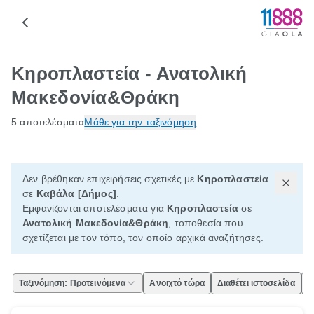
Κηροπλαστεία - Ανατολική
Μακεδονία&Θράκη
5 αποτελέσματα
Μάθε για την ταξινόμηση
Δεν βρέθηκαν επιχειρήσεις σχετικές με
Κηροπλαστεία
σε
Καβάλα [Δήμος]
.
Εμφανίζονται αποτελέσματα για
Κηροπλαστεία
σε
Ανατολική Μακεδονία&Θράκη
, τοποθεσία που
σχετίζεται με τον τόπο, τον οποίο αρχικά αναζήτησες.
Ταξινόμηση: Προτεινόμενα
Ανοιχτό τώρα
Διαθέτει ιστοσελίδα
Ε