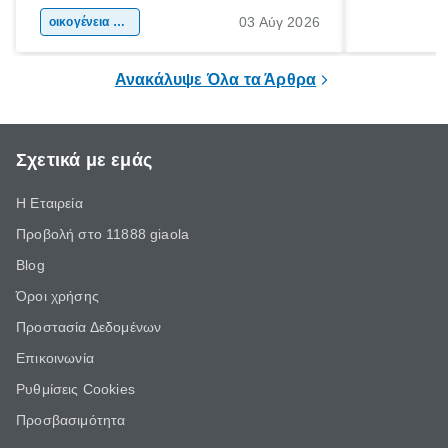
αφορμή για ταξίδια σε κάθε γωνιά της
άνθρωποι κά
03 Αύγ 2026
χώρας. Είτε πρόκειται για λίγες μέρες
οικογένεια & παιδί
πληροφορίες 
ξεγνοιασιάς είτε για μια σύντομη εξόρμηση.
καθώς μπορε
επιμένει για
Ανακάλυψε Όλα τα Άρθρα
Σχετικά με εμάς
Η Εταιρεία
Προβολή στο 11888 giaola
Blog
Όροι χρήσης
Προστασία Δεδομένων
Επικοινωνία
Ρυθμίσεις Cookies
Προσβασιμότητα