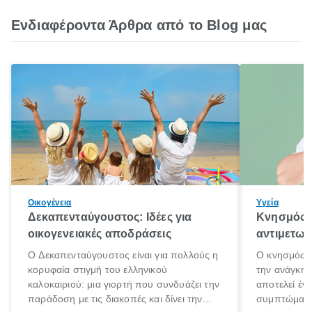
Ενδιαφέροντα Άρθρα από το Blog μας
Οικογένεια
Υγεία
Δεκαπενταύγουστος: Ιδέες για
Κνησμός: 
οικογενειακές αποδράσεις
αντιμετωπ
Ο Δεκαπενταύγουστος είναι για πολλούς η
Ο κνησμός ε
κορυφαία στιγμή του ελληνικού
την ανάγκη 
καλοκαιριού: μια γιορτή που συνδυάζει την
αποτελεί έν
παράδοση με τις διακοπές και δίνει την
συμπτώματα