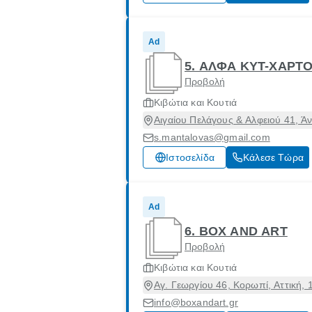
Ad
5. ΑΛΦΑ ΚΥΤ-ΧΑΡΤ
Προβολή
Κιβώτια και Κουτιά
Αιγαίου Πελάγους & Αλφειού 41, Άν
s.mantalovas@gmail.com
Ιστοσελίδα
Κάλεσε Τώρα
Ad
6. BOX AND ART
Προβολή
Κιβώτια και Κουτιά
Αγ. Γεωργίου 46, Κορωπί, Αττική,
info@boxandart.gr