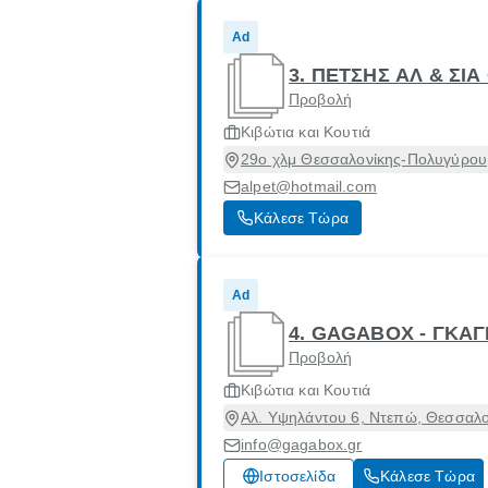
Ad
3. ΠΕΤΣΗΣ ΑΛ & ΣΙΑ
Προβολή
Κιβώτια και Κουτιά
29ο χλμ Θεσσαλονίκης-Πολυγύρου,
alpet@hotmail.com
Κάλεσε Τώρα
Ad
4. GAGABOX - ΓΚΑ
Προβολή
Κιβώτια και Κουτιά
Αλ. Υψηλάντου 6, Ντεπώ, Θεσσαλο
info@gagabox.gr
Ιστοσελίδα
Κάλεσε Τώρα