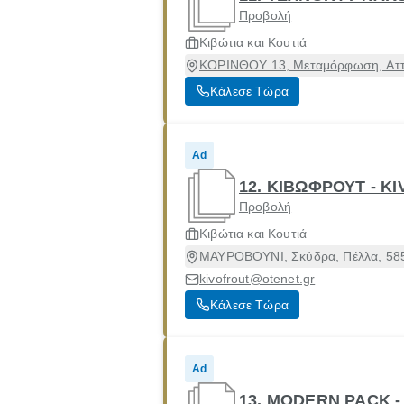
Προβολή
Κιβώτια και Κουτιά
ΚΟΡΙΝΘΟΥ 13, Μεταμόρφωση, Αττ
Κάλεσε Τώρα
Ad
12. ΚΙΒΩΦΡΟΥΤ - KI
Προβολή
Κιβώτια και Κουτιά
ΜΑΥΡΟΒΟΥΝΙ, Σκύδρα, Πέλλα, 58
kivofrout@otenet.gr
Κάλεσε Τώρα
Ad
13. MODERN PACK 