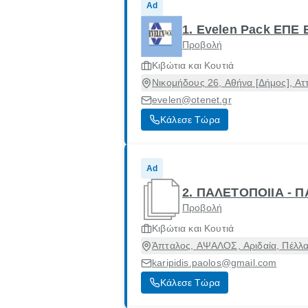
Ad
1. Evelen Pack ΕΠΕ 
Προβολή
Κιβώτια και Κουτιά
Νικομήδους 26, Αθήνα [Δήμος], Ατ
evelen@otenet.gr
Κάλεσε Τώρα
Ad
2. ΠΑΛΕΤΟΠΟΙΙΑ - 
Προβολή
Κιβώτια και Κουτιά
Άπταλος, ΑΨΑΛΟΣ, Αριδαία, Πέλλα
karipidis.paolos@gmail.com
Κάλεσε Τώρα