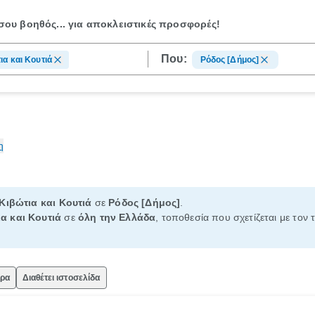
ου βοηθός...
για αποκλειστικές προσφορές!
Που:
ια και Κουτιά
Ρόδος [Δήμος]
η
Κιβώτια και Κουτιά
σε
Ρόδος [Δήμος]
.
α και Κουτιά
σε
όλη την Ελλάδα
, τοποθεσία που σχετίζεται με τον 
ώρα
Διαθέτει ιστοσελίδα