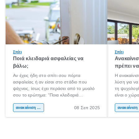
Σπίτι
Σπίτι
Ποιά κλειδαριά ασφαλείας να
Ανακαίνισ
βάλω;
πρέπει να
Αν έχεις ήδη στο σπίτι σου πόρτα
Η ανακαίνισ
ασφαλείας ή αν είσαι στο στάδιο που
λύση για να
ψάχνεις, ίσως έχει περάσει από το μυαλό
τη ψυχολογί
σου το ερώτημα: “Ποια κλειδαριά
είναι ο χώρ
ασφαλείας να βάλω;” Ή ενδεχομένως
50% του χρ
08 Σεπ 2025
αναρωτιέσαι ακόμα αν η ήδη υπάρχουσα
ανακαίνιση σπιτιού
Επομένως, θ
αν
είναι η κατάλληλη και αρκετά ασφαλής.
που νιώθεις
ξεκουράζει.