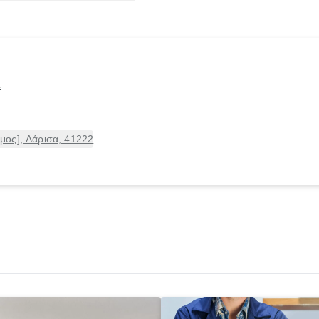
Σ
ος], Λάρισα, 41222