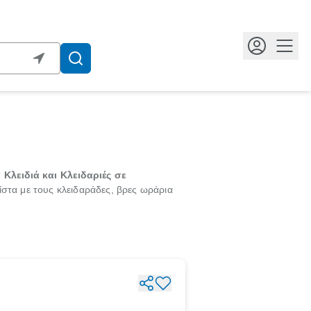
Κουμ
Κλειδιά και Κλειδαριές σε
ίστα με τους κλειδαράδες, βρες ωράρια