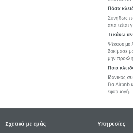
Πόσα κλειδ
Συνήθως παρ
απαιτείται 
Τι κάνω αν
Ψέκασε με λ
δοκίμασε μα
μην προκληθ
Ποια κλειδ
Ιδανικός σ
Για Airbnb 
εφαρμογή.
Σχετικά με εμάς
Υπηρεσίες