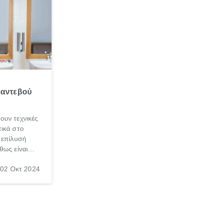
ραντεβού
ουν τεχνικές
ικά στο
 επίλυσή
θως είναι
σπαθήσεις
02 Οκτ 2024
, τις
νεσαι ότι
γασία σε