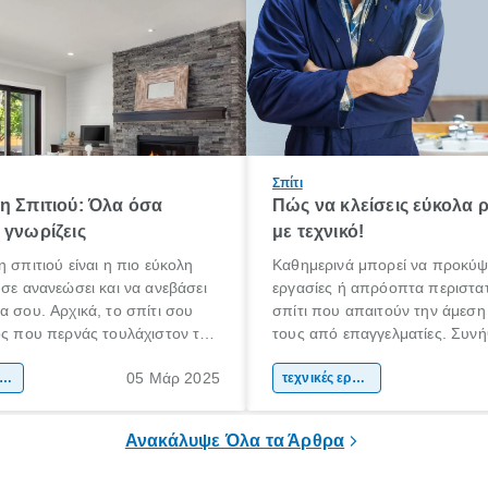
Σπίτι
η Σπιτιού: Όλα όσα
Πώς να κλείσεις εύκολα 
 γνωρίζεις
με τεχνικό!
η σπιτιού είναι η πιο εύκολη
Καθημερινά μπορεί να προκύψ
 σε ανανεώσει και να ανεβάσει
εργασίες ή απρόοπτα περιστατ
α σου. Αρχικά, το σπίτι σου
σπίτι που απαιτούν την άμεση
ος που περνάς τουλάχιστον το
τους από επαγγελματίες. Συνή
όνου σου καθημερινά.
βλάβες που ακόμη και αν προ
05 Μάρ 2025
α πρέπει να είναι ένας χώρος
ακαίνιση σπιτιού
να τις επιδιορθώσεις μόνος σου
τεχνικές εργασίες
 άνετα, σε εκφράζει και σε
περισσότερες φορές αντιλαμβά
πρέπει να εμπιστευτείς την ερ
Ανακάλυψε Όλα τα Άρθρα
έναν πιστοποιημένο τεχνικό.