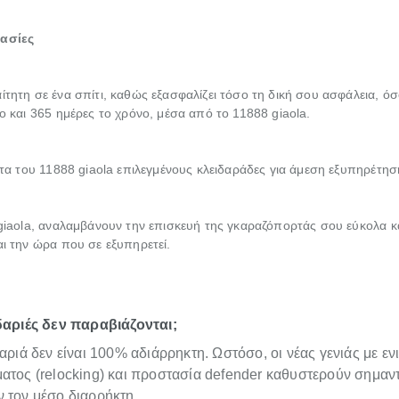
γασίες
τητη σε ένα σπίτι, καθώς εξασφαλίζει τόσο τη δική σου ασφάλεια, όσο
ρο και 365 ημέρες το χρόνο, μέσα από το 11888 giaola.
ίστα του 11888 giaola επιλεγμένους κλειδαράδες για άμεση εξυπηρέτησ
 giaola, αναλαμβάνουν την επισκευή της γκαραζόπορτάς σου εύκολα και
αι την ώρα που σε εξυπηρετεί.
δαριές δεν παραβιάζονται;
αριά δεν είναι 100% αδιάρρηκτη. Ωστόσο, οι νέας γενιάς με ε
ατος (relocking) και προστασία defender καθυστερούν σημαντ
 τον μέσο διαρρήκτη.