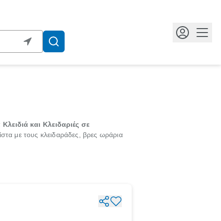
Κουμ
Κλειδιά και Κλειδαριές σε
ίστα με τους κλειδαράδες, βρες ωράρια