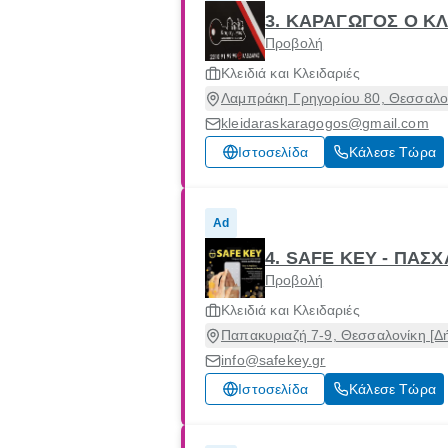
3. ΚΑΡΑΓΩΓΟΣ Ο Κ
Προβολή
Κλειδιά και Κλειδαριές
Λαμπράκη Γρηγορίου 80, Θεσσαλον
kleidaraskaragogos@gmail.com
Ιστοσελίδα
Κάλεσε Τώρα
Ad
4. SAFE KEY - ΠΑΣ
Προβολή
Κλειδιά και Κλειδαριές
Παπακυριαζή 7-9, Θεσσαλονίκη [Δ
info@safekey.gr
Ιστοσελίδα
Κάλεσε Τώρα