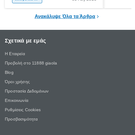
ξεγνοιασιάς είτε για μια σύντομη εξόρμηση.
καθώς μπορε
επιμένει για
Ανακάλυψε Όλα τα Άρθρα
Σχετικά με εμάς
Η Εταιρεία
Προβολή στο 11888 giaola
Blog
Όροι χρήσης
Προστασία Δεδομένων
Επικοινωνία
Ρυθμίσεις Cookies
Προσβασιμότητα