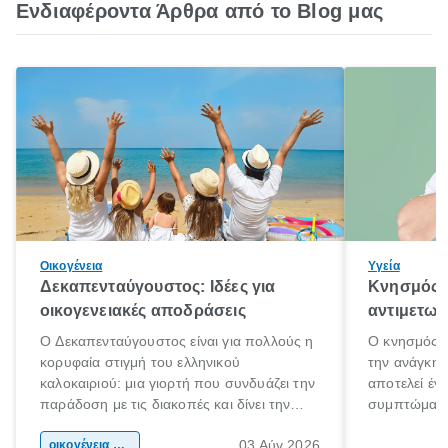
Ενδιαφέροντα Άρθρα από το Blog μας
Οικογένεια
Υγεία
Δεκαπενταύγουστος: Ιδέες για
Κνησμός: 
οικογενειακές αποδράσεις
αντιμετωπ
Ο Δεκαπενταύγουστος είναι για πολλούς η
Ο κνησμός ε
κορυφαία στιγμή του ελληνικού
την ανάγκη 
καλοκαιριού: μια γιορτή που συνδυάζει την
αποτελεί έν
παράδοση με τις διακοπές και δίνει την
συμπτώματα
αφορμή για ταξίδια σε κάθε γωνιά της
άνθρωποι κά
03 Αύγ 2026
χώρας. Είτε πρόκειται για λίγες μέρες
οικογένεια & παιδί
πληροφορίες 