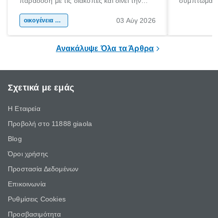
παράδοση με τις διακοπές και δίνει την
συμπτώματα
αφορμή για ταξίδια σε κάθε γωνιά της
άνθρωποι κά
03 Αύγ 2026
χώρας. Είτε πρόκειται για λίγες μέρες
οικογένεια & παιδί
πληροφορίες 
ξεγνοιασιάς είτε για μια σύντομη εξόρμηση.
καθώς μπορε
επιμένει για
Ανακάλυψε Όλα τα Άρθρα
Σχετικά με εμάς
Η Εταιρεία
Προβολή στο 11888 giaola
Blog
Όροι χρήσης
Προστασία Δεδομένων
Επικοινωνία
Ρυθμίσεις Cookies
Προσβασιμότητα