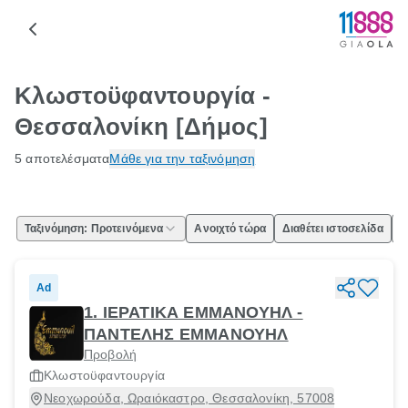
Κλωστοϋφαντουργία -
Θεσσαλονίκη [Δήμος]
5 αποτελέσματα
Μάθε για την ταξινόμηση
Ταξινόμηση: Προτεινόμενα
Ανοιχτό τώρα
Διαθέτει ιστοσελίδα
Ε
Ad
1. ΙΕΡΑΤΙΚΑ ΕΜΜΑΝΟΥΗΛ -
ΠΑΝΤΕΛΗΣ ΕΜΜΑΝΟΥΗΛ
Προβολή
Κλωστοϋφαντουργία
Νεοχωρούδα, Ωραιόκαστρο, Θεσσαλονίκη, 57008