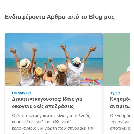
Ενδιαφέροντα Άρθρα από το Blog μας
Οικογένεια
Υγεία
Δεκαπενταύγουστος: Ιδέες για
Κνησμός: 
οικογενειακές αποδράσεις
αντιμετωπ
Ο Δεκαπενταύγουστος είναι για πολλούς η
Ο κνησμός ε
κορυφαία στιγμή του ελληνικού
την ανάγκη 
καλοκαιριού: μια γιορτή που συνδυάζει την
αποτελεί έν