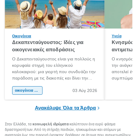
Οικογένεια
Υγεία
Δεκαπενταύγουστος: Ιδέες για
Κνησμός: 
οικογενειακές αποδράσεις
αντιμετωπ
Ο Δεκαπενταύγουστος είναι για πολλούς η
Ο κνησμός ε
κορυφαία στιγμή του ελληνικού
την ανάγκη 
καλοκαιριού: μια γιορτή που συνδυάζει την
αποτελεί έν
παράδοση με τις διακοπές και δίνει την
συμπτώματα
αφορμή για ταξίδια σε κάθε γωνιά της
άνθρωποι κά
03 Αύγ 2026
χώρας. Είτε πρόκειται για λίγες μέρες
οικογένεια & παιδί
πληροφορίες 
ξεγνοιασιάς είτε για μια σύντομη εξόρμηση.
καθώς μπορε
επιμένει για
Ανακάλυψε Όλα τα Άρθρα
Στην Ελλάδα, τα
κοινωφελή ιδρύματα
καλύπτουν ένα ευρύ φάσμα
δραστηριοτήτων. Από τη στήριξη παιδιών, ηλικιωμένων και ατόμων με
αναπηρία έως την παροχή έκτακτης βοήθειας σε άτομα που αντιμετωπίζουν