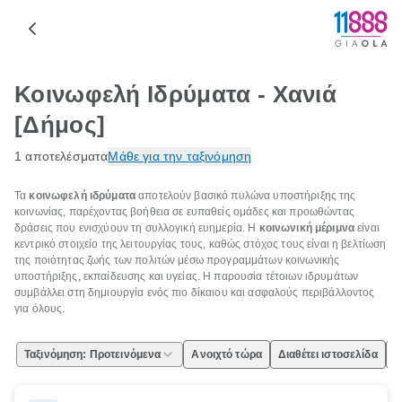
Κοινωφελή Ιδρύματα - Χανιά
[Δήμος]
1 αποτελέσματα
Μάθε για την ταξινόμηση
Τα
κοινωφελή ιδρύματα
αποτελούν βασικό πυλώνα υποστήριξης της
κοινωνίας, παρέχοντας βοήθεια σε ευπαθείς ομάδες και προωθώντας
δράσεις που ενισχύουν τη συλλογική ευημερία. Η
κοινωνική μέριμνα
είναι
κεντρικό στοιχείο της λειτουργίας τους, καθώς στόχος τους είναι η βελτίωση
της ποιότητας ζωής των πολιτών μέσω προγραμμάτων κοινωνικής
υποστήριξης, εκπαίδευσης και υγείας. Η παρουσία τέτοιων ιδρυμάτων
συμβάλλει στη δημιουργία ενός πιο δίκαιου και ασφαλούς περιβάλλοντος
για όλους.
Ταξινόμηση: Προτεινόμενα
Ανοιχτό τώρα
Διαθέτει ιστοσελίδα
Ε