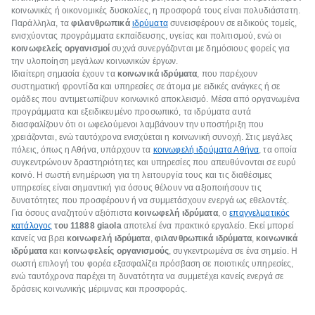
κοινωνικές ή οικονομικές δυσκολίες, η προσφορά τους είναι πολυδιάστατη.
Παράλληλα, τα
φιλανθρωπικά
ιδρύματα
συνεισφέρουν σε ειδικούς τομείς,
ενισχύοντας προγράμματα εκπαίδευσης, υγείας και πολιτισμού, ενώ οι
κοινωφελείς οργανισμοί
συχνά συνεργάζονται με δημόσιους φορείς για
την υλοποίηση μεγάλων κοινωνικών έργων.
Ιδιαίτερη σημασία έχουν τα
κοινωνικά ιδρύματα
, που παρέχουν
συστηματική φροντίδα και υπηρεσίες σε άτομα με ειδικές ανάγκες ή σε
ομάδες που αντιμετωπίζουν κοινωνικό αποκλεισμό. Μέσα από οργανωμένα
προγράμματα και εξειδικευμένο προσωπικό, τα ιδρύματα αυτά
διασφαλίζουν ότι οι ωφελούμενοι λαμβάνουν την υποστήριξη που
χρειάζονται, ενώ ταυτόχρονα ενισχύεται η κοινωνική συνοχή. Στις μεγάλες
πόλεις, όπως η Αθήνα, υπάρχουν τα
κοινωφελή ιδρύματα Αθήνα
, τα οποία
συγκεντρώνουν δραστηριότητες και υπηρεσίες που απευθύνονται σε ευρύ
κοινό. Η σωστή ενημέρωση για τη λειτουργία τους και τις διαθέσιμες
υπηρεσίες είναι σημαντική για όσους θέλουν να αξιοποιήσουν τις
δυνατότητες που προσφέρουν ή να συμμετάσχουν ενεργά ως εθελοντές.
Για όσους αναζητούν αξιόπιστα
κοινωφελή ιδρύματα
, ο
επαγγελματικός
κατάλογος
του 11888 giaola
αποτελεί ένα πρακτικό εργαλείο. Εκεί μπορεί
κανείς να βρει
κοινωφελή ιδρύματα
,
φιλανθρωπικά ιδρύματα
,
κοινωνικά
ιδρύματα
και
κοινωφελείς οργανισμούς
, συγκεντρωμένα σε ένα σημείο. Η
σωστή επιλογή του φορέα εξασφαλίζει πρόσβαση σε ποιοτικές υπηρεσίες,
ενώ ταυτόχρονα παρέχει τη δυνατότητα να συμμετέχει κανείς ενεργά σε
δράσεις κοινωνικής μέριμνας και προσφοράς.