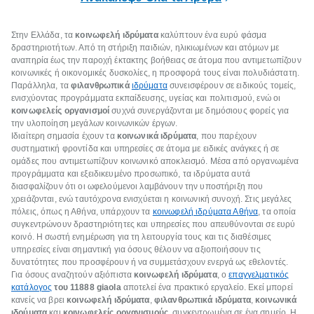
Στην Ελλάδα, τα
κοινωφελή ιδρύματα
καλύπτουν ένα ευρύ φάσμα
δραστηριοτήτων. Από τη στήριξη παιδιών, ηλικιωμένων και ατόμων με
αναπηρία έως την παροχή έκτακτης βοήθειας σε άτομα που αντιμετωπίζουν
κοινωνικές ή οικονομικές δυσκολίες, η προσφορά τους είναι πολυδιάστατη.
Παράλληλα, τα
φιλανθρωπικά
ιδρύματα
συνεισφέρουν σε ειδικούς τομείς,
ενισχύοντας προγράμματα εκπαίδευσης, υγείας και πολιτισμού, ενώ οι
κοινωφελείς οργανισμοί
συχνά συνεργάζονται με δημόσιους φορείς για
την υλοποίηση μεγάλων κοινωνικών έργων.
Ιδιαίτερη σημασία έχουν τα
κοινωνικά ιδρύματα
, που παρέχουν
συστηματική φροντίδα και υπηρεσίες σε άτομα με ειδικές ανάγκες ή σε
ομάδες που αντιμετωπίζουν κοινωνικό αποκλεισμό. Μέσα από οργανωμένα
προγράμματα και εξειδικευμένο προσωπικό, τα ιδρύματα αυτά
διασφαλίζουν ότι οι ωφελούμενοι λαμβάνουν την υποστήριξη που
χρειάζονται, ενώ ταυτόχρονα ενισχύεται η κοινωνική συνοχή. Στις μεγάλες
πόλεις, όπως η Αθήνα, υπάρχουν τα
κοινωφελή ιδρύματα Αθήνα
, τα οποία
συγκεντρώνουν δραστηριότητες και υπηρεσίες που απευθύνονται σε ευρύ
κοινό. Η σωστή ενημέρωση για τη λειτουργία τους και τις διαθέσιμες
υπηρεσίες είναι σημαντική για όσους θέλουν να αξιοποιήσουν τις
δυνατότητες που προσφέρουν ή να συμμετάσχουν ενεργά ως εθελοντές.
Για όσους αναζητούν αξιόπιστα
κοινωφελή ιδρύματα
, ο
επαγγελματικός
κατάλογος
του 11888 giaola
αποτελεί ένα πρακτικό εργαλείο. Εκεί μπορεί
κανείς να βρει
κοινωφελή ιδρύματα
,
φιλανθρωπικά ιδρύματα
,
κοινωνικά
ιδρύματα
και
κοινωφελείς οργανισμούς
, συγκεντρωμένα σε ένα σημείο. Η