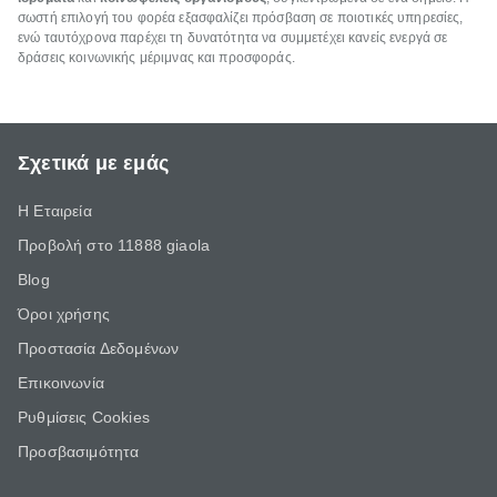
σωστή επιλογή του φορέα εξασφαλίζει πρόσβαση σε ποιοτικές υπηρεσίες,
ενώ ταυτόχρονα παρέχει τη δυνατότητα να συμμετέχει κανείς ενεργά σε
δράσεις κοινωνικής μέριμνας και προσφοράς.
Σχετικά με εμάς
Η Εταιρεία
Προβολή στο 11888 giaola
Blog
Όροι χρήσης
Προστασία Δεδομένων
Επικοινωνία
Ρυθμίσεις Cookies
Προσβασιμότητα