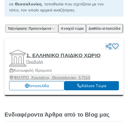
σε
Θεσσαλονίκη
, τοποθεσία που σχετίζεται με τον
τόπο, τον οποίο αρχικά αναζήτησες.
Ταξινόμηση: Προτεινόμενα
Ανοιχτό τώρα
Διαθέτει ιστοσελίδα
Ε
1. ΕΛΛΗΝΙΚΟ ΠΑΙΔΙΚΟ ΧΩΡΙΟ
Προβολή
Κοινωφελή Ιδρύματα
ΦΙΛΥΡΟ, Χορτιάτης, Θεσσαλονίκη, 57010
Ιστοσελίδα
Κάλεσε Τώρα
Ενδιαφέροντα Άρθρα από το Blog μας