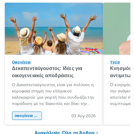
Οικογένεια
Υγεία
Δεκαπενταύγουστος: Ιδέες για
Κνησμός: 
οικογενειακές αποδράσεις
αντιμετωπ
Ο Δεκαπενταύγουστος είναι για πολλούς η
Ο κνησμός ε
κορυφαία στιγμή του ελληνικού
την ανάγκη 
καλοκαιριού: μια γιορτή που συνδυάζει την
αποτελεί έν
παράδοση με τις διακοπές και δίνει την
συμπτώματα
αφορμή για ταξίδια σε κάθε γωνιά της
άνθρωποι κά
03 Αύγ 2026
χώρας. Είτε πρόκειται για λίγες μέρες
οικογένεια & παιδί
πληροφορίες 
ξεγνοιασιάς είτε για μια σύντομη εξόρμηση.
καθώς μπορε
επιμένει για
Ανακάλυψε Όλα τα Άρθρα