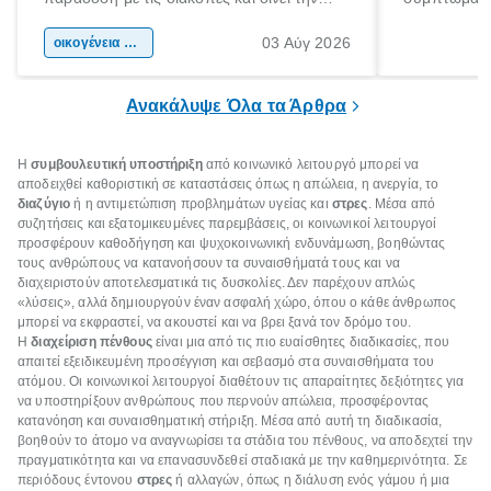
αφορμή για ταξίδια σε κάθε γωνιά της
άνθρωποι κά
03 Αύγ 2026
χώρας. Είτε πρόκειται για λίγες μέρες
οικογένεια & παιδί
πληροφορίες 
ξεγνοιασιάς είτε για μια σύντομη εξόρμηση.
καθώς μπορε
επιμένει για
Ανακάλυψε Όλα τα Άρθρα
Η
συμβουλευτική υποστήριξη
από κοινωνικό λειτουργό μπορεί να
αποδειχθεί καθοριστική σε καταστάσεις όπως η απώλεια, η ανεργία, το
διαζύγιο
ή η αντιμετώπιση προβλημάτων υγείας και
στρες
. Μέσα από
συζητήσεις και εξατομικευμένες παρεμβάσεις, οι κοινωνικοί λειτουργοί
προσφέρουν καθοδήγηση και ψυχοκοινωνική ενδυνάμωση, βοηθώντας
τους ανθρώπους να κατανοήσουν τα συναισθήματά τους και να
διαχειριστούν αποτελεσματικά τις δυσκολίες. Δεν παρέχουν απλώς
«λύσεις», αλλά δημιουργούν έναν ασφαλή χώρο, όπου ο κάθε άνθρωπος
μπορεί να εκφραστεί, να ακουστεί και να βρει ξανά τον δρόμο του.
Η
διαχείριση πένθους
είναι μια από τις πιο ευαίσθητες διαδικασίες, που
απαιτεί εξειδικευμένη προσέγγιση και σεβασμό στα συναισθήματα του
ατόμου. Οι κοινωνικοί λειτουργοί διαθέτουν τις απαραίτητες δεξιότητες για
να υποστηρίξουν ανθρώπους που περνούν απώλεια, προσφέροντας
κατανόηση και συναισθηματική στήριξη. Μέσα από αυτή τη διαδικασία,
βοηθούν το άτομο να αναγνωρίσει τα στάδια του πένθους, να αποδεχτεί την
πραγματικότητα και να επανασυνδεθεί σταδιακά με την καθημερινότητα. Σε
περιόδους έντονου
στρες
ή αλλαγών, όπως η διάλυση ενός γάμου ή μια