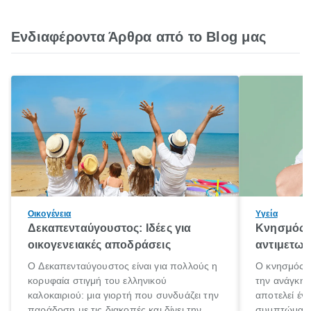
Ενδιαφέροντα Άρθρα από το Blog μας
Οικογένεια
Υγεία
Δεκαπενταύγουστος: Ιδέες για
Κνησμός: 
οικογενειακές αποδράσεις
αντιμετωπ
Ο Δεκαπενταύγουστος είναι για πολλούς η
Ο κνησμός ε
κορυφαία στιγμή του ελληνικού
την ανάγκη 
καλοκαιριού: μια γιορτή που συνδυάζει την
αποτελεί έν
παράδοση με τις διακοπές και δίνει την
συμπτώματα