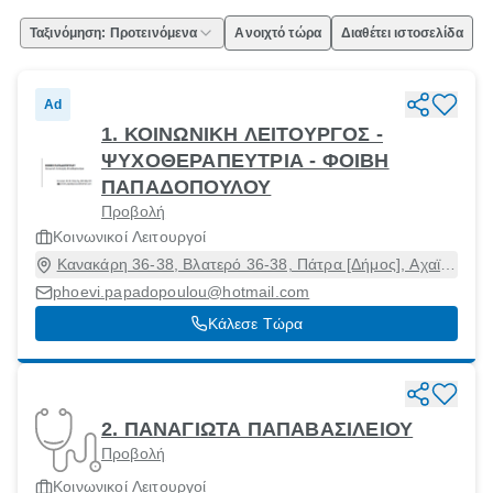
Ταξινόμηση: Προτεινόμενα
Ανοιχτό τώρα
Διαθέτει ιστοσελίδα
Ad
1. ΚΟΙΝΩΝΙΚΗ ΛΕΙΤΟΥΡΓΟΣ -
ΨΥΧΟΘΕΡΑΠΕΥΤΡΙΑ - ΦΟΙΒΗ
ΠΑΠΑΔΟΠΟΥΛΟΥ
Προβολή
Κοινωνικοί Λειτουργοί
Κανακάρη 36-38, Βλατερό 36-38, Πάτρα [Δήμος], Αχαϊα,
26225
phoevi.papadopoulou@hotmail.com
Κάλεσε Τώρα
2. ΠΑΝΑΓΙΩΤΑ ΠΑΠΑΒΑΣΙΛΕΙΟΥ
Προβολή
Κοινωνικοί Λειτουργοί