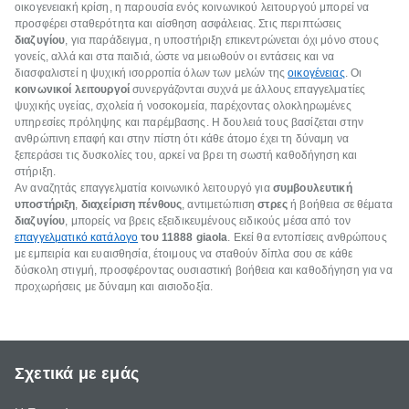
οικογενειακή κρίση, η παρουσία ενός κοινωνικού λειτουργού μπορεί να
προσφέρει σταθερότητα και αίσθηση ασφάλειας. Στις περιπτώσεις
διαζυγίου
, για παράδειγμα, η υποστήριξη επικεντρώνεται όχι μόνο στους
γονείς, αλλά και στα παιδιά, ώστε να μειωθούν οι εντάσεις και να
διασφαλιστεί η ψυχική ισορροπία όλων των μελών της
οικογένειας
. Οι
κοινωνικοί λειτουργοί
συνεργάζονται συχνά με άλλους επαγγελματίες
ψυχικής υγείας, σχολεία ή νοσοκομεία, παρέχοντας ολοκληρωμένες
υπηρεσίες πρόληψης και παρέμβασης. Η δουλειά τους βασίζεται στην
ανθρώπινη επαφή και στην πίστη ότι κάθε άτομο έχει τη δύναμη να
ξεπεράσει τις δυσκολίες του, αρκεί να βρει τη σωστή καθοδήγηση και
στήριξη.
Αν αναζητάς επαγγελματία κοινωνικό λειτουργό για
συμβουλευτική
υποστήριξη
,
διαχείριση πένθους
, αντιμετώπιση
στρες
ή βοήθεια σε θέματα
διαζυγίου
, μπορείς να βρεις εξειδικευμένους ειδικούς μέσα από τον
επαγγελματικό κατάλογο
του 11888 giaola
. Εκεί θα εντοπίσεις ανθρώπους
με εμπειρία και ευαισθησία, έτοιμους να σταθούν δίπλα σου σε κάθε
δύσκολη στιγμή, προσφέροντας ουσιαστική βοήθεια και καθοδήγηση για να
προχωρήσεις με δύναμη και αισιοδοξία.
Σχετικά με εμάς