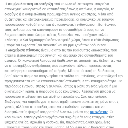
Η
συμβουλευτική υποστήριξη
από κοινωνικό λειτουργό μπορεί να
αποδειχθεί καθοριστική σε καταστάσεις όπως η απώλεια, η ανεργία, το
διαζύγιο
ή η αντιμετώπιση προβλημάτων υγείας και
στρες
. Μέσα από
συζητήσεις και εξατομικευμένες παρεμβάσεις, οι κοινωνικοί λειτουργοί
προσφέρουν καθοδήγηση και ψυχοκοινωνική ενδυνάμωση, βοηθώντας
τους ανθρώπους να κατανοήσουν τα συναισθήματά τους και να
διαχειριστούν αποτελεσματικά τις δυσκολίες. Δεν παρέχουν απλώς
«λύσεις», αλλά δημιουργούν έναν ασφαλή χώρο, όπου ο κάθε άνθρωπος
μπορεί να εκφραστεί, να ακουστεί και να βρει ξανά τον δρόμο του.
Η
διαχείριση πένθους
είναι μια από τις πιο ευαίσθητες διαδικασίες, που
απαιτεί εξειδικευμένη προσέγγιση και σεβασμό στα συναισθήματα του
ατόμου. Οι κοινωνικοί λειτουργοί διαθέτουν τις απαραίτητες δεξιότητες για
να υποστηρίξουν ανθρώπους που περνούν απώλεια, προσφέροντας
κατανόηση και συναισθηματική στήριξη. Μέσα από αυτή τη διαδικασία,
βοηθούν το άτομο να αναγνωρίσει τα στάδια του πένθους, να αποδεχτεί την
πραγματικότητα και να επανασυνδεθεί σταδιακά με την καθημερινότητα. Σε
περιόδους έντονου
στρες
ή αλλαγών, όπως η διάλυση ενός γάμου ή μια
οικογενειακή κρίση, η παρουσία ενός κοινωνικού λειτουργού μπορεί να
προσφέρει σταθερότητα και αίσθηση ασφάλειας. Στις περιπτώσεις
διαζυγίου
, για παράδειγμα, η υποστήριξη επικεντρώνεται όχι μόνο στους
γονείς, αλλά και στα παιδιά, ώστε να μειωθούν οι εντάσεις και να
διασφαλιστεί η ψυχική ισορροπία όλων των μελών της
οικογένειας
. Οι
κοινωνικοί λειτουργοί
συνεργάζονται συχνά με άλλους επαγγελματίες
ψυχικής υγείας, σχολεία ή νοσοκομεία, παρέχοντας ολοκληρωμένες
υπηρεσίες πρόληψης και παρέμβασης. Η δουλειά τους βασίζεται στην