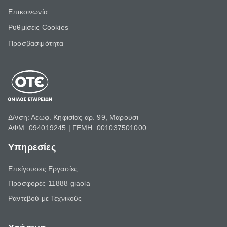
Επικοινωνία
Ρυθμίσεις Cookies
Προσβασιμότητα
Δ/νση: Λεωφ. Κηφισίας αρ. 99, Μαρούσι
ΑΦΜ: 094019245 | ΓΕΜΗ: 001037501000
Υπηρεσίες
Επείγουσες Εργασίες
Προσφορές 11888 giaola
Ραντεβού με Τεχνικούς