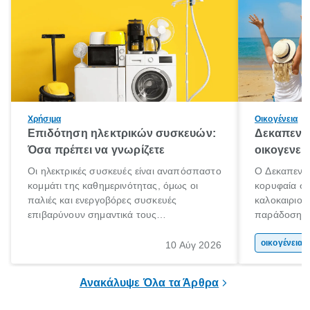
Χρήσιμα
Οικογένεια
Επιδότηση ηλεκτρικών συσκευών:
Δεκαπεντα
Όσα πρέπει να γνωρίζετε
οικογενει
Οι ηλεκτρικές συσκευές είναι αναπόσπαστο
Ο Δεκαπεντα
κομμάτι της καθημερινότητας, όμως οι
κορυφαία στ
παλιές και ενεργοβόρες συσκευές
καλοκαιριού
επιβαρύνουν σημαντικά τους
παράδοση με 
λογαριασμούς ρεύματος και το περιβάλλον.
αφορμή για 
Εδώ ακριβώς έρχεται να βοηθήσει η
χώρας. Είτε 
οικογένεια 
10 Αύγ 2026
επιδότηση ηλεκτρικών συσκευών, δηλαδή
ξεγνοιασιάς 
προγράμματα οικονομικής ενίσχυσης που
Ανακάλυψε Όλα τα Άρθρα
καλύπτουν μέρος του κόστους
αντικατάστασης.