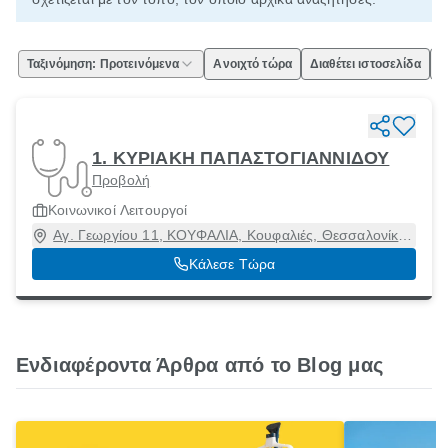
Ταξινόμηση: Προτεινόμενα
Ανοιχτό τώρα
Διαθέτει ιστοσελίδα
Ε
1. ΚΥΡΙΑΚΗ ΠΑΠΑΣΤΟΓΙΑΝΝΙΔΟΥ
Προβολή
Κοινωνικοί Λειτουργοί
Αγ. Γεωργίου 11, ΚΟΥΦΑΛΙΑ, Κουφαλιές, Θεσσαλονίκη,
57100
Κάλεσε Τώρα
Ενδιαφέροντα Άρθρα από το Blog μας