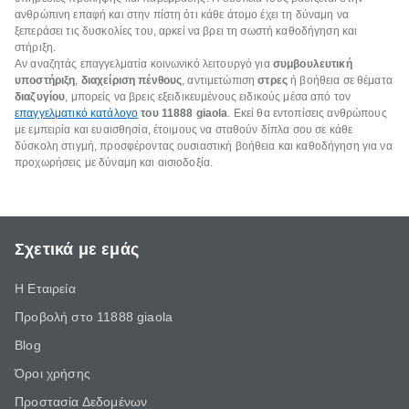
ανθρώπινη επαφή και στην πίστη ότι κάθε άτομο έχει τη δύναμη να
ξεπεράσει τις δυσκολίες του, αρκεί να βρει τη σωστή καθοδήγηση και
στήριξη.
Αν αναζητάς επαγγελματία κοινωνικό λειτουργό για
συμβουλευτική
υποστήριξη
,
διαχείριση πένθους
, αντιμετώπιση
στρες
ή βοήθεια σε θέματα
διαζυγίου
, μπορείς να βρεις εξειδικευμένους ειδικούς μέσα από τον
επαγγελματικό κατάλογο
του 11888 giaola
. Εκεί θα εντοπίσεις ανθρώπους
με εμπειρία και ευαισθησία, έτοιμους να σταθούν δίπλα σου σε κάθε
δύσκολη στιγμή, προσφέροντας ουσιαστική βοήθεια και καθοδήγηση για να
προχωρήσεις με δύναμη και αισιοδοξία.
Σχετικά με εμάς
Η Εταιρεία
Προβολή στο 11888 giaola
Blog
Όροι χρήσης
Προστασία Δεδομένων