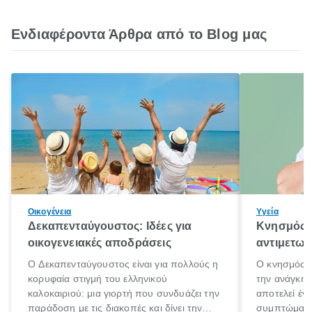
Ενδιαφέροντα Άρθρα από το Blog μας
Οικογένεια
Υγεία
Δεκαπενταύγουστος: Ιδέες για
Κνησμός: 
οικογενειακές αποδράσεις
αντιμετωπ
Ο Δεκαπενταύγουστος είναι για πολλούς η
Ο κνησμός ε
κορυφαία στιγμή του ελληνικού
την ανάγκη 
καλοκαιριού: μια γιορτή που συνδυάζει την
αποτελεί έν
παράδοση με τις διακοπές και δίνει την
συμπτώματα