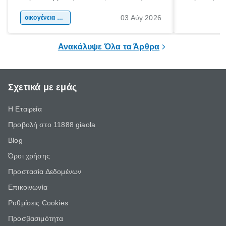
αφορμή για ταξίδια σε κάθε γωνιά της
άνθρωποι κά
03 Αύγ 2026
χώρας. Είτε πρόκειται για λίγες μέρες
οικογένεια & παιδί
πληροφορίες 
ξεγνοιασιάς είτε για μια σύντομη εξόρμηση.
καθώς μπορε
επιμένει για
Ανακάλυψε Όλα τα Άρθρα
Σχετικά με εμάς
Η Εταιρεία
Προβολή στο 11888 giaola
Blog
Όροι χρήσης
Προστασία Δεδομένων
Επικοινωνία
Ρυθμίσεις Cookies
Προσβασιμότητα