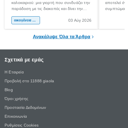
καλοκαιριού: μια γιορτή που συνδυάζει την
αποτελεί έν
παράδοση με τις διακοπές και δίνει την
συμπτώματα
αφορμή για ταξίδια σε κάθε γωνιά της
άνθρωποι κά
03 Αύγ 2026
χώρας. Είτε πρόκειται για λίγες μέρες
οικογένεια & παιδί
πληροφορίες 
ξεγνοιασιάς είτε για μια σύντομη εξόρμηση.
καθώς μπορε
επιμένει για
Ανακάλυψε Όλα τα Άρθρα
Σχετικά με εμάς
Η Εταιρεία
Προβολή στο 11888 giaola
Blog
Όροι χρήσης
Προστασία Δεδομένων
Επικοινωνία
Ρυθμίσεις Cookies