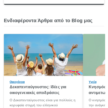
Ενδιαφέροντα Άρθρα από το Blog μας
Οικογένεια
Υγεία
Δεκαπενταύγουστος: Ιδέες για
Κνησμός: 
οικογενειακές αποδράσεις
αντιμετωπ
Ο Δεκαπενταύγουστος είναι για πολλούς η
Ο κνησμός ε
κορυφαία στιγμή του ελληνικού
την ανάγκη 