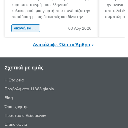
κορυφαία στιγμή του ελληνικού
την ανάγκη 
καλοκαιριού: μια γιορτή που συνδυάζει την
αποτελεί έν
παράδοση με τις διακοπές και δίνει την
συμπτώματα
αφορμή για ταξίδια σε κάθε γωνιά της
άνθρωποι κά
03 Αύγ 2026
χώρας. Είτε πρόκειται για λίγες μέρες
οικογένεια & παιδί
πληροφορίες 
ξεγνοιασιάς είτε για μια σύντομη εξόρμηση.
καθώς μπορε
επιμένει για
Ανακάλυψε Όλα τα Άρθρα
Σχετικά με εμάς
Η Εταιρεία
Προβολή στο 11888 giaola
Blog
Όροι χρήσης
Προστασία Δεδομένων
Επικοινωνία