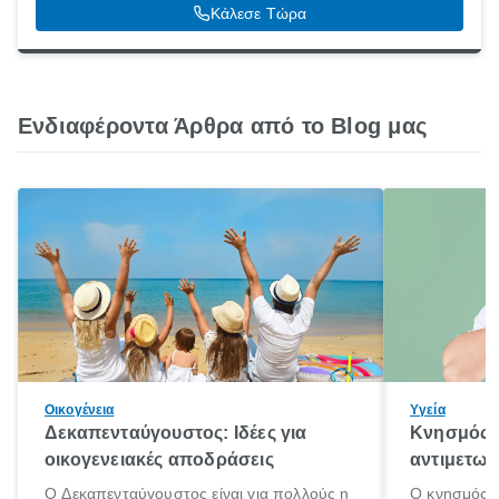
Κάλεσε Τώρα
Ενδιαφέροντα Άρθρα από το Blog μας
Οικογένεια
Υγεία
Δεκαπενταύγουστος: Ιδέες για
Κνησμός: 
οικογενειακές αποδράσεις
αντιμετωπ
Ο Δεκαπενταύγουστος είναι για πολλούς η
Ο κνησμός ε