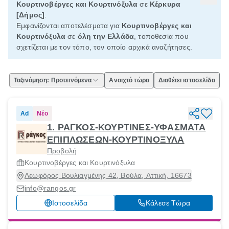
Κουρτινοβέργες και Κουρτινόξυλα
σε
Κέρκυρα
[Δήμος]
.
Εμφανίζονται αποτελέσματα για
Κουρτινοβέργες και
Κουρτινόξυλα
σε
όλη την Ελλάδα
, τοποθεσία που
σχετίζεται με τον τόπο, τον οποίο αρχικά αναζήτησες.
Ταξινόμηση: Προτεινόμενα
Ανοιχτό τώρα
Διαθέτει ιστοσελίδα
Ad
Νέο
1. ΡΑΓΚΟΣ-ΚΟΥΡΤΙΝΕΣ-ΥΦΑΣΜΑΤΑ
ΕΠΙΠΛΩΣΕΩΝ-ΚΟΥΡΤΙΝΟΞΥΛΑ
Προβολή
Κουρτινοβέργες και Κουρτινόξυλα
Λεωφόρος Βουλιαγμένης 42, Βούλα, Αττική, 16673
info@rangos.gr
Ιστοσελίδα
Κάλεσε Τώρα