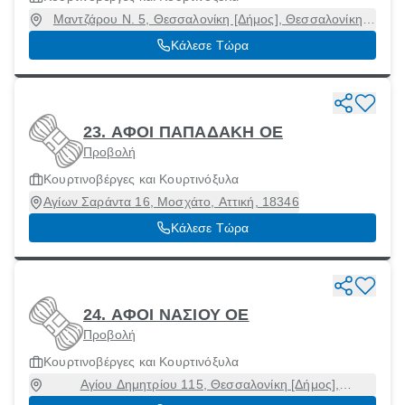
Μαντζάρου Ν. 5, Θεσσαλονίκη [Δήμος], Θεσσαλονίκη,
54627
Κάλεσε Τώρα
23. ΑΦΟΙ ΠΑΠΑΔΑΚΗ ΟΕ
Προβολή
Κουρτινοβέργες και Κουρτινόξυλα
Αγίων Σαράντα 16, Μοσχάτο, Αττική, 18346
Κάλεσε Τώρα
24. ΑΦΟΙ ΝΑΣΙΟΥ ΟΕ
Προβολή
Κουρτινοβέργες και Κουρτινόξυλα
Αγίου Δημητρίου 115, Θεσσαλονίκη [Δήμος],
Θεσσαλονίκη, 54635