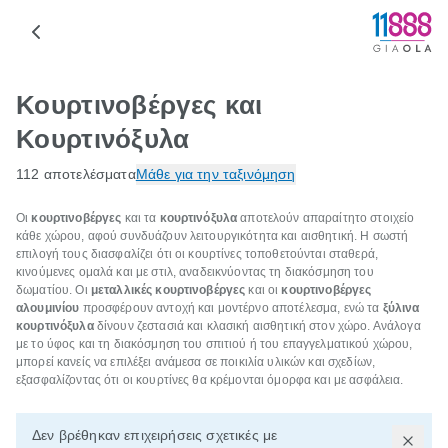
Κουρτινοβέργες και
Κουρτινόξυλα
112 αποτελέσματα
Μάθε για την ταξινόμηση
Οι
κουρτινοβέργες
και τα
κουρτινόξυλα
αποτελούν απαραίτητο στοιχείο
κάθε χώρου, αφού συνδυάζουν λειτουργικότητα και αισθητική. Η σωστή
επιλογή τους διασφαλίζει ότι οι κουρτίνες τοποθετούνται σταθερά,
κινούμενες ομαλά και με στιλ, αναδεικνύοντας τη διακόσμηση του
δωματίου. Οι
μεταλλικές κουρτινοβέργες
και οι
κουρτινοβέργες
αλουμινίου
προσφέρουν αντοχή και μοντέρνο αποτέλεσμα, ενώ τα
ξύλινα
κουρτινόξυλα
δίνουν ζεστασιά και κλασική αισθητική στον χώρο. Ανάλογα
με το ύφος και τη διακόσμηση του σπιτιού ή του επαγγελματικού χώρου,
μπορεί κανείς να επιλέξει ανάμεσα σε ποικιλία υλικών και σχεδίων,
εξασφαλίζοντας ότι οι κουρτίνες θα κρέμονται όμορφα και με ασφάλεια.
Δεν βρέθηκαν επιχειρήσεις σχετικές με