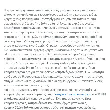
Η χρήση
στηριγμάτων κουρτινών
και
εξαρτημάτων κουρτινών
είναι
εξίσου σημαντική, καθώς εξασφαλίζουν σταθερότητα και μακροχρόνια
χρήση χωρίς προβλήματα. Τα
στηρίγματα κουρτινών
τοποθετούνται
σωστά, ώστε οι βέργες ή τα ξύλα να στηρίζονται με ακρίβεια, ενώ τα
εξαρτήματα κουρτινών
συμπληρώνουν την εγκατάσταση, επιτρέποντας
ευκολία στη χρήση και βελτιώνοντας τη λειτουργικότητα των κουρτινών.
Η τοποθέτηση κουρτινών σε
ράγες κουρτινών
αποτελεί μια πρακτική και
ευέλικτη λύση, ιδανική για χώρους όπου απαιτείται συχνή μετακίνηση ή
όπου οι κουρτίνες είναι βαριές. Οι ράγες προσφέρουν ομαλή κίνηση και
διευκολύνουν την καθημερινή χρήση, διασφαλίζοντας ότι οι κουρτίνες δεν
φθείρονται και παραμένουν σε τέλεια κατάσταση για μεγάλο χρονικό
διάστημα. Τα
κουρτινόξυλα
και οι
κουρτινοβέργες
δεν είναι μόνο πρακτικά,
αλλά και διακοσμητικά στοιχεία. Η σωστή επιλογή υλικού και σχεδίου
μπορεί να αναδείξει το ύφος του χώρου, είτε πρόκειται για μοντέρνα
κουρτινοβέργα
είτε για παραδοσιακό
κουρτινόξυλο ξύλινο
. Η δυνατότητα
συνδυασμού διαφορετικών εξαρτημάτων και στηριγμάτων επιτρέπει στους
επαγγελματίες και τους καταναλωτές να δημιουργήσουν μοναδικές λύσεις
που ταιριάζουν στις ανάγκες τους.
Για όσους αναζητούν αξιόπιστους προμηθευτές και επαγγελματίες για
κουρτινοβέργες και κουρτινόξυλα
, ο
επαγγελματικός κατάλογος
του 11888
giaola
αποτελεί ένα χρήσιμο εργαλείο. Εκεί μπορεί κανείς να βρει
κουρτινοβέργες
,
κουρτινόξυλα
,
κουρτινοβέργες μεταλλικές
,
κουρτινόξυλα ξύλινα
,
ράγες κουρτινών
,
στηρίγματα κουρτινών
και