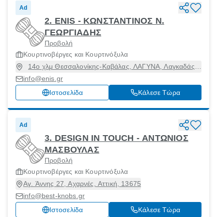
Ad
2. ENIS - ΚΩΝΣΤΑΝΤΙΝΟΣ Ν.
ΓΕΩΡΓΙΑΔΗΣ
Προβολή
Κουρτινοβέργες και Κουρτινόξυλα
14o χλμ Θεσσαλονίκης-Καβάλας, ΛΑΓΥΝΑ, Λαγκαδάς,
Θεσσαλονίκη, 57200
info@enis.gr
Ιστοσελίδα
Κάλεσε Τώρα
Ad
3. DESIGN IN TOUCH - ΑΝΤΩΝΙΟΣ
ΜΑΣΒΟΥΛΑΣ
Προβολή
Κουρτινοβέργες και Κουρτινόξυλα
Αγ. Άννης 27, Αχαρνές, Αττική, 13675
info@best-knobs.gr
Ιστοσελίδα
Κάλεσε Τώρα