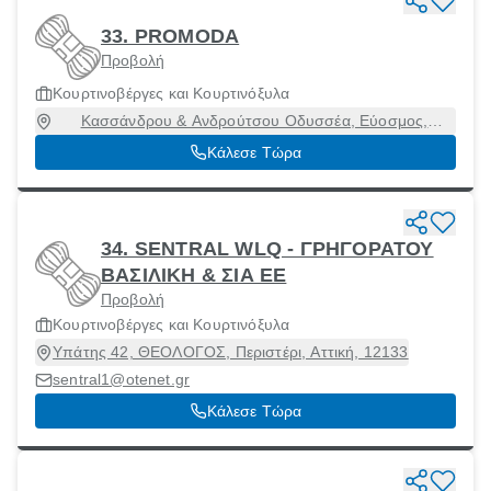
33. PROMODA
Προβολή
Κουρτινοβέργες και Κουρτινόξυλα
Κασσάνδρου & Ανδρούτσου Οδυσσέα, Εύοσμος,
Θεσσαλονίκη, 56224
Κάλεσε Τώρα
34. SENTRAL WLQ - ΓΡΗΓΟΡΑΤΟΥ
ΒΑΣΙΛΙΚΗ & ΣΙΑ ΕΕ
Προβολή
Κουρτινοβέργες και Κουρτινόξυλα
Υπάτης 42, ΘΕΟΛΟΓΟΣ, Περιστέρι, Αττική, 12133
sentral1@otenet.gr
Κάλεσε Τώρα