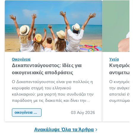
Οικογένεια
Υγεία
Δεκαπενταύγουστος: Ιδέες για
Κνησμός: 
οικογενειακές αποδράσεις
αντιμετωπ
Ο Δεκαπενταύγουστος είναι για πολλούς η
Ο κνησμός ε
κορυφαία στιγμή του ελληνικού
την ανάγκη 
καλοκαιριού: μια γιορτή που συνδυάζει την
αποτελεί έν
παράδοση με τις διακοπές και δίνει την
συμπτώματα
αφορμή για ταξίδια σε κάθε γωνιά της
άνθρωποι κά
03 Αύγ 2026
χώρας. Είτε πρόκειται για λίγες μέρες
οικογένεια & παιδί
πληροφορίες 
ξεγνοιασιάς είτε για μια σύντομη εξόρμηση.
καθώς μπορε
επιμένει για
Ανακάλυψε Όλα τα Άρθρα