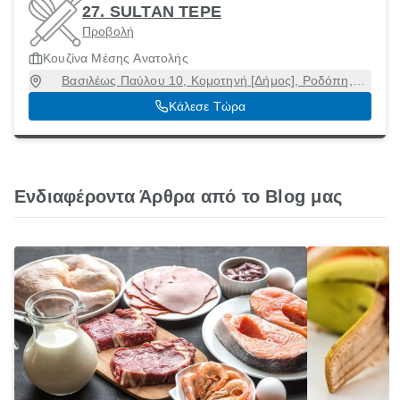
27. SULTAN TEPE
Προβολή
Κουζίνα Μέσης Ανατολής
Βασιλέως Παύλου 10, Κομοτηνή [Δήμος], Ροδόπη,
69100
Κάλεσε Τώρα
Ενδιαφέροντα Άρθρα από το Blog μας