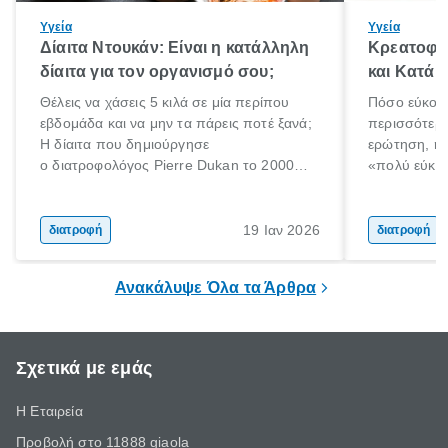
Υγεία
Υγεία
Δίαιτα Ντουκάν: Είναι η κατάλληλη
Κρεατοφαγ
δίαιτα για τον οργανισμό σου;
και Κατά 
Θέλεις να χάσεις 5 κιλά σε μία περίπου
Πόσο εύκολα
εβδομάδα και να μην τα πάρεις ποτέ ξανά;
περισσότερε
Η δίαιτα που δημιούργησε
ερώτηση, η 
ο διατροφολόγος Pierre Dukan το 2000
«πολύ εύκο
μπορεί να δώσει τέτοιες υποσχέσεις.
τρώω κρέας
Χαμηλές σε λιπαρά πηγές πρωτεϊνών,
ελάχιστοι εί
δημητριακά ολικής άλεσης, άφθονο νερό,
ακόμα λιγότε
19 Ιαν 2026
διατροφή
διατροφή
και ένας ημερήσιος περίπατος 20 λεπτών
γιατί θα πρ
είναι τα κλειδιά της.
τρώνε κρέας
Ανακάλυψε Όλα τα Άρθρα
Σχετικά με εμάς
Η Εταιρεία
Προβολή στο 11888 giaola