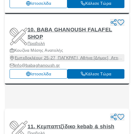
10551
Ιστοσελίδα
Κάλεσε Τώρα
10. BABA GHANOUSH FALAFEL
SHOP
Προβολή
Κουζίνα Μέσης Ανατολής
Εμπεδοκλέους 25-27, ΠΑΓΚΡΑΤΙ, Αθήνα [Δήμος], Αττική,
11635
info@babaghanoush.gr
Ιστοσελίδα
Κάλεσε Τώρα
11. Κεμπαπτζίδικο kebab & shish
Προβολή