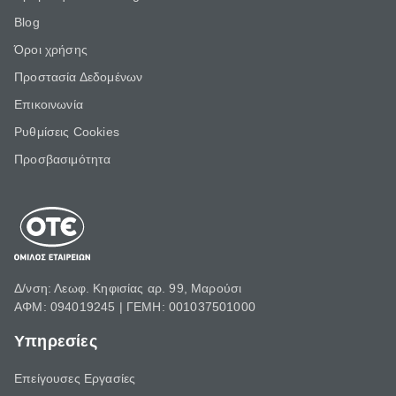
Blog
Όροι χρήσης
Προστασία Δεδομένων
Επικοινωνία
Ρυθμίσεις Cookies
Προσβασιμότητα
Δ/νση: Λεωφ. Κηφισίας αρ. 99, Μαρούσι
ΑΦΜ: 094019245 | ΓΕΜΗ: 001037501000
Υπηρεσίες
Επείγουσες Εργασίες