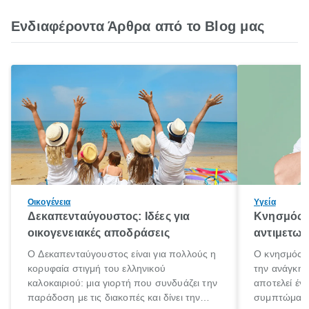
Ενδιαφέροντα Άρθρα από το Blog μας
Οικογένεια
Υγεία
Δεκαπενταύγουστος: Ιδέες για
Κνησμός: 
οικογενειακές αποδράσεις
αντιμετωπ
Ο Δεκαπενταύγουστος είναι για πολλούς η
Ο κνησμός ε
κορυφαία στιγμή του ελληνικού
την ανάγκη 
καλοκαιριού: μια γιορτή που συνδυάζει την
αποτελεί έν
παράδοση με τις διακοπές και δίνει την
συμπτώματα