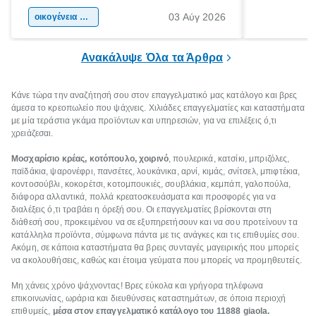
αφορμή για ταξίδια σε κάθε γωνιά της
άνθρωποι κά
03 Αύγ 2026
χώρας. Είτε πρόκειται για λίγες μέρες
οικογένεια & παιδί
πληροφορίες 
ξεγνοιασιάς είτε για μια σύντομη εξόρμηση.
καθώς μπορε
επιμένει για
Ανακάλυψε Όλα τα Άρθρα
Κάνε τώρα την αναζήτησή σου στον επαγγελματικό μας κατάλογο και βρες
άμεσα το κρεοπωλείο που ψάχνεις. Χιλιάδες επαγγελματίες και καταστήματα
με μία τεράστια γκάμα προϊόντων και υπηρεσιών, για να επιλέξεις ό,τι
χρειάζεσαι.
Μοσχαρίσιο κρέας, κοτόπουλο, χοιρινό
, πουλερικά, κατσίκι, μπριζόλες,
παϊδάκια, ψαρονέφρι, πανσέτες, λουκάνικα, αρνί, κιμάς, σνίτσελ, μπιφτέκια,
κοντοσούβλι, κοκορέτσι, κοτομπουκιές, σουβλάκια, κεμπάπ, γαλοπούλα,
διάφορα αλλαντικά, πολλά κρεατοσκευάσματα και προσφορές για να
διαλέξεις ό,τι τραβάει η όρεξή σου. Οι επαγγελματίες βρίσκονται στη
διάθεσή σου, προκειμένου να σε εξυπηρετήσουν και να σου προτείνουν τα
κατάλληλα προϊόντα, σύμφωνα πάντα με τις ανάγκες και τις επιθυμίες σου.
Ακόμη, σε κάποια καταστήματα θα βρεις συνταγές μαγειρικής που μπορείς
να ακολουθήσεις, καθώς και έτοιμα γεύματα που μπορείς να προμηθευτείς.
Μη χάνεις χρόνο ψάχνοντας! Βρες εύκολα και γρήγορα τηλέφωνα
επικοινωνίας, ωράρια και διευθύνσεις καταστημάτων, σε όποια περιοχή
επιθυμείς,
μέσα στον επαγγελματικό κατάλογο του 11888 giaola.