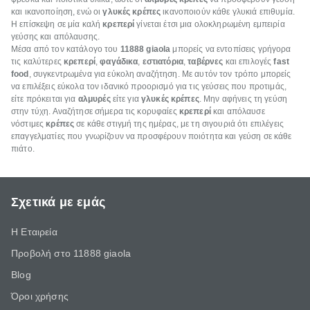
και ικανοποίηση, ενώ οι
γλυκές κρέπες
ικανοποιούν κάθε γλυκιά επιθυμία.
Η επίσκεψη σε μία καλή
κρεπερί
γίνεται έτσι μια ολοκληρωμένη εμπειρία
γεύσης και απόλαυσης.
Μέσα από τον κατάλογο του
11888 giaola
μπορείς να εντοπίσεις γρήγορα
τις καλύτερες
κρεπερί
,
φαγάδικα
,
εστιατόρια
,
ταβέρνες
και επιλογές
fast
food
, συγκεντρωμένα για εύκολη αναζήτηση. Με αυτόν τον τρόπο μπορείς
να επιλέξεις εύκολα τον ιδανικό προορισμό για τις γεύσεις που προτιμάς,
είτε πρόκειται για
αλμυρές
είτε για
γλυκές κρέπες
. Μην αφήνεις τη γεύση
στην τύχη. Αναζήτησε σήμερα τις κορυφαίες
κρεπερί
και απόλαυσε
νόστιμες
κρέπες
σε κάθε στιγμή της ημέρας, με τη σιγουριά ότι επιλέγεις
επαγγελματίες που γνωρίζουν να προσφέρουν ποιότητα και γεύση σε κάθε
πιάτο.
Σχετικά με εμάς
Η Εταιρεία
Προβολή στο 11888 giaola
Blog
Όροι χρήσης