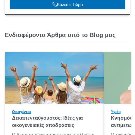
22100
Κάλεσε Τώρα
Ενδιαφέροντα Άρθρα από το Blog μας
Οικογένεια
Υγεία
Δεκαπενταύγουστος: Ιδέες για
Κνησμός: 
οικογενειακές αποδράσεις
αντιμετωπ
Ο Δεκαπενταύγουστος είναι για πολλούς η
Ο κνησμός ε