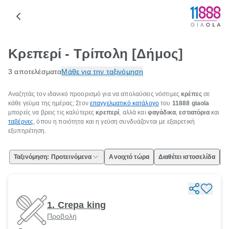
Κρεπερί - Τρίπολη [Δήμος]
3 αποτελέσματα
Μάθε για την ταξινόμηση
Αναζητάς τον ιδανικό προορισμό για να απολαύσεις νόστιμες
κρέπες
σε
κάθε γεύμα της ημέρας; Στον
επαγγελματικό κατάλογο
του
11888 giaola
μπορείς να βρεις τις καλύτερες
κρεπερί
, αλλά και
φαγάδικα
,
εστιατόρια
και
ταβέρνες
, όπου η ποιότητα και η γεύση συνδυάζονται με εξαιρετική
εξυπηρέτηση.
Ταξινόμηση: Προτεινόμενα
Ανοιχτό τώρα
Διαθέτει ιστοσελίδα
Ε
1. Crepa king
Προβολή