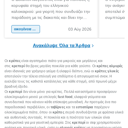
κορυφαία στιγμή του ελληνικού
την ανάγκη 
καλοκαιριού: μια γιορτή που συνδυάζει την
αποτελεί έν
παράδοση με τις διακοπές και δίνει την
συμπτώματα
αφορμή για ταξίδια σε κάθε γωνιά της
άνθρωποι κά
03 Αύγ 2026
χώρας. Είτε πρόκειται για λίγες μέρες
οικογένεια & παιδί
πληροφορίες 
ξεγνοιασιάς είτε για μια σύντομη εξόρμηση.
καθώς μπορε
επιμένει για
Ανακάλυψε Όλα τα Άρθρα
Οι
κρέπες
είναι αγαπημένο πιάτο για μικρούς και μεγάλους και
στις
κρεπερί
θα βρεις μεγάλη ποικιλία για κάθε γούστο. Οι
κρέπες αλμυρές
είναι ιδανικές για γρήγορο γεύμα ή ελαφρύ δείπνο, ενώ οι
κρέπες γλυκές
αποτελούν την τέλεια επιλογή για επιδόρπιο ή απογευματινό σνακ. Η
ευελιξία τους τις καθιστά κατάλληλες για κάθε στιγμή, από πρωινό μέχρι
βραδινή έξοδο.
Οι
κρεπερί
δεν είναι μόνο για κρέπες. Πολλά καταστήματα προσφέρουν
ολοκληρωμένο μενού με επιλογές
fast food
, ελαφριά γεύματα και
συνοδευτικά που κάνουν κάθε επίσκεψη μοναδική. Αν προτιμάς ένα πιο
παραδοσιακό περιβάλλον, οι
ταβέρνες
και τα
εστιατόρια
παρέχουν
ολοκληρωμένα πιάτα, όπου οι
κρέπες
συχνά συνδυάζονται με φρέσκα υλικά
και αυθεντικές συνταγές. Η ποικιλία και η ποιότητα των υλικών είναι
καθοριστικά για μια γευστική εμπειρία. Στις
κρεπερί
οι σεφ χρησιμοποιούν
φρέσκα και ποιοτικά υλικά, ώστε οι
αλμυρές κρέπες
να προσφέρουν γεύση