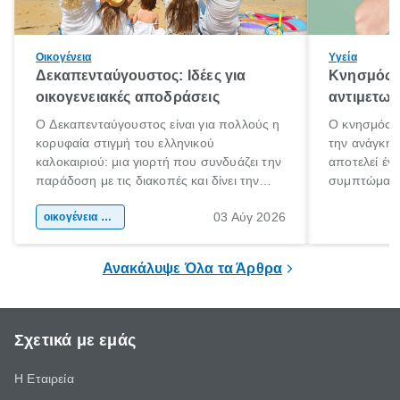
Οικογένεια
Υγεία
Δεκαπενταύγουστος: Ιδέες για
Κνησμός: 
οικογενειακές αποδράσεις
αντιμετωπ
Ο Δεκαπενταύγουστος είναι για πολλούς η
Ο κνησμός ε
κορυφαία στιγμή του ελληνικού
την ανάγκη 
καλοκαιριού: μια γιορτή που συνδυάζει την
αποτελεί έν
παράδοση με τις διακοπές και δίνει την
συμπτώματα
αφορμή για ταξίδια σε κάθε γωνιά της
άνθρωποι κά
03 Αύγ 2026
χώρας. Είτε πρόκειται για λίγες μέρες
οικογένεια & παιδί
πληροφορίες 
ξεγνοιασιάς είτε για μια σύντομη εξόρμηση.
καθώς μπορε
επιμένει για
Ανακάλυψε Όλα τα Άρθρα
Σχετικά με εμάς
Η Εταιρεία