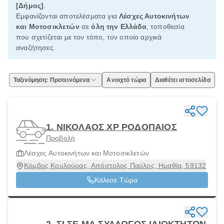
[Δήμος]
.
Εμφανίζονται αποτελέσματα για
Λέσχες Αυτοκινήτων
και Μοτοσικλετών
σε
όλη την Ελλάδα
, τοποθεσία
που σχετίζεται με τον τόπο, τον οποίο αρχικά
αναζήτησες.
Ταξινόμηση: Προτεινόμενα
Ανοιχτό τώρα
Διαθέτει ιστοσελίδα
1. ΝΙΚΟΛΑΟΣ ΧΡ ΡΟΔΟΠΑΙΟΣ
Προβολή
Λέσχες Αυτοκινήτων και Μοτοσικλετών
Κόμβος Κουλούρας, Απόστολος Παύλος, Ημαθία, 59132
Κάλεσε Τώρα