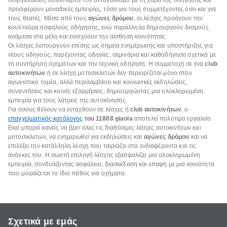
διοργανώσεις συνδυάζουν τον ανταγωνισμό με τη χαρά της οδήγησης και
προσφέρουν μοναδικές εμπειρίες, τόσο για τους συμμετέχοντες όσο και για
τους θεατές. Μέσα από τους
αγώνες δρόμου
, οι λέσχες προάγουν την
κουλτούρα ασφαλούς οδήγησης, ενώ παράλληλα δημιουργούν δεσμούς
ανάμεσα στα μέλη και ενισχύουν την αίσθηση κοινότητας.
Οι λέσχες λειτουργούν επίσης ως σημεία ενημέρωσης και υποστήριξης για
νέους οδηγούς, παρέχοντας οδηγίες, σεμινάρια και καθοδήγηση σχετικά με
τη συντήρηση οχημάτων και την τεχνική οδήγηση. Η συμμετοχή σε ένα
club
αυτοκινήτων
ή σε λέσχη μοτοσικλετών δεν περιορίζεται μόνο στον
αγωνιστικό τομέα, αλλά περιλαμβάνει και κοινωνικές εκδηλώσεις,
συναντήσεις και κοινές εξορμήσεις, δημιουργώντας μια ολοκληρωμένη
εμπειρία για τους λάτρεις της αυτοκίνησης.
Για όσους θέλουν να ενταχθούν σε λέσχες ή
club αυτοκινήτων
, ο
επαγγελματικός κατάλογος
του 11888 giaola
αποτελεί πολύτιμο εργαλείο.
Εκεί μπορεί κανείς να βρει όλες τις διαθέσιμες λέσχες αυτοκινήτων και
μοτοσικλετών, να ενημερωθεί για εκδηλώσεις και
αγώνες δρόμου
και να
επιλέξει την κατάλληλη λέσχη που ταιριάζει στα ενδιαφέροντα και τις
ανάγκες του. Η σωστή επιλογή λέσχης εξασφαλίζει μια ολοκληρωμένη
εμπειρία, συνδυάζοντας ασφάλεια, διασκέδαση και επαφή με μια κοινότητα
που μοιράζεται το ίδιο πάθος για οχήματα.
Σχετικά με εμάς