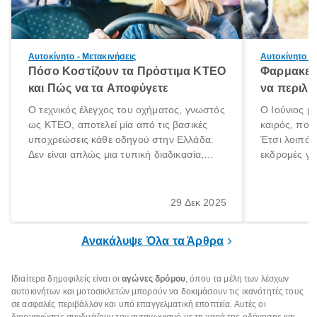
Αυτοκίνητο - Μετακινήσεις
Αυτοκίνητο - 
Πόσο Κοστίζουν τα Πρόστιμα ΚΤΕΟ
Φαρμακείο
και Πώς να τα Αποφύγετε
να περιλα
Ο τεχνικός έλεγχος του οχήματος, γνωστός
Ο Ιούνιος μ
ως ΚΤΕΟ, αποτελεί μία από τις βασικές
καιρός, που 
υποχρεώσεις κάθε οδηγού στην Ελλάδα.
Έτσι λοιπόν
Δεν είναι απλώς μια τυπική διαδικασία,
εκδρομές για
αλλά ένα ουσιαστικό μέτρο για την
ρυθμούς θα 
ασφάλεια των επιβατών, των άλλων
πηγαίνουμε 
οδηγών και του περιβάλλοντος. Ωστόσο,
29 Δεκ 2025
πολλοί ιδιοκτήτες οχημάτων αμελούν την
προθεσμία του ελέγχου.
Ανακάλυψε Όλα τα Άρθρα
Ιδιαίτερα δημοφιλείς είναι οι
αγώνες δρόμου
, όπου τα μέλη των λέσχων
αυτοκινήτων και μοτοσικλετών μπορούν να δοκιμάσουν τις ικανότητές τους
σε ασφαλές περιβάλλον και υπό επαγγελματική εποπτεία. Αυτές οι