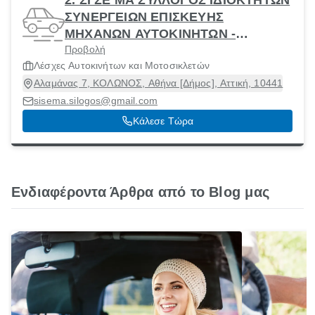
2. ΣΙ ΣΕ ΜΑ ΣΥΛΛΟΓΟΣ ΙΔΙΟΚΤΗΤΩΝ
ΣΥΝΕΡΓΕΙΩΝ ΕΠΙΣΚΕΥΗΣ
ΜΗΧΑΝΩΝ ΑΥΤΟΚΙΝΗΤΩΝ -
Προβολή
ΓΡΗΓΟΡΙΟΣ ΣΥΛΛΟΓΟΣ
Λέσχες Αυτοκινήτων και Μοτοσικλετών
ΙΔΙΟΚΤΗΤΩΝ ΣΥΝΕΡΓΕΙΩΝ
Αλαμάνας 7, ΚΟΛΩΝΟΣ, Αθήνα [Δήμος], Αττική, 10441
ΕΠΙΣΚΕΥΗΣ
sisema.silogos@gmail.com
Κάλεσε Τώρα
Ενδιαφέροντα Άρθρα από το Blog μας