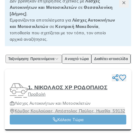
Δεν βρέθηκαν επιχειρήσεις σχετικές με
Λέσχες
Αυτοκινήτων και Μοτοσικλετών
σε
Θεσσαλονίκη
[Δήμος]
.
Εμφανίζονται αποτελέσματα για
Λέσχες Αυτοκινήτων
και Μοτοσικλετών
σε
Κεντρική Μακεδονία
,
τοποθεσία που σχετίζεται με τον τόπο, τον οποίο
αρχικά αναζήτησες.
Ταξινόμηση: Προτεινόμενα
Ανοιχτό τώρα
Διαθέτει ιστοσελίδα
Ε
1. ΝΙΚΟΛΑΟΣ ΧΡ ΡΟΔΟΠΑΙΟΣ
Προβολή
Λέσχες Αυτοκινήτων και Μοτοσικλετών
Κόμβος Κουλούρας, Απόστολος Παύλος, Ημαθία, 59132
Κάλεσε Τώρα