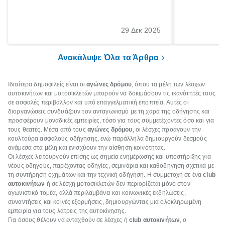
αλλά ένα ουσιαστικό μέτρο για την
ρυθμούς θα 
ασφάλεια των επιβατών, των άλλων
πηγαίνουμε 
οδηγών και του περιβάλλοντος. Ωστόσο,
29 Δεκ 2025
πολλοί ιδιοκτήτες οχημάτων αμελούν την
προθεσμία του ελέγχου.
Ανακάλυψε Όλα τα Άρθρα
Ιδιαίτερα δημοφιλείς είναι οι
αγώνες δρόμου
, όπου τα μέλη των λέσχων
αυτοκινήτων και μοτοσικλετών μπορούν να δοκιμάσουν τις ικανότητές τους
σε ασφαλές περιβάλλον και υπό επαγγελματική εποπτεία. Αυτές οι
διοργανώσεις συνδυάζουν τον ανταγωνισμό με τη χαρά της οδήγησης και
προσφέρουν μοναδικές εμπειρίες, τόσο για τους συμμετέχοντες όσο και για
τους θεατές. Μέσα από τους
αγώνες δρόμου
, οι λέσχες προάγουν την
κουλτούρα ασφαλούς οδήγησης, ενώ παράλληλα δημιουργούν δεσμούς
ανάμεσα στα μέλη και ενισχύουν την αίσθηση κοινότητας.
Οι λέσχες λειτουργούν επίσης ως σημεία ενημέρωσης και υποστήριξης για
νέους οδηγούς, παρέχοντας οδηγίες, σεμινάρια και καθοδήγηση σχετικά με
τη συντήρηση οχημάτων και την τεχνική οδήγηση. Η συμμετοχή σε ένα
club
αυτοκινήτων
ή σε λέσχη μοτοσικλετών δεν περιορίζεται μόνο στον
αγωνιστικό τομέα, αλλά περιλαμβάνει και κοινωνικές εκδηλώσεις,
συναντήσεις και κοινές εξορμήσεις, δημιουργώντας μια ολοκληρωμένη
εμπειρία για τους λάτρεις της αυτοκίνησης.
Για όσους θέλουν να ενταχθούν σε λέσχες ή
club αυτοκινήτων
, ο