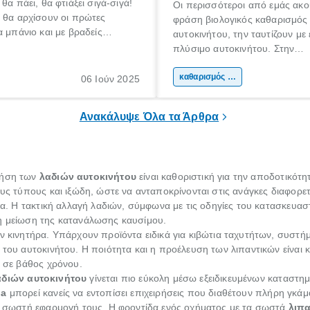
θα πάει, θα φτιάξει σιγά-σιγά!
Οι περισσότεροι από εμάς ακο
 θα αρχίσουν οι πρώτες
φράση βιολογικός καθαρισμός
α μπάνιο και με βραδείς
αυτοκινήτου, την ταυτίζουν με
αρχίσουμε κάποιοι να
πλύσιμο αυτοκινήτου. Στην
για διακοπές!
πραγματικότητα όμως, δεν είναι
βιολογικός καθαρισμός αυτοκιν
καθαρισμός αυτοκινήτου
06 Ιούν 2025
ουσιαστικά ένας βαθύτερος κ
του εσωτερικού μέρους ενός α
Ανακάλυψε Όλα τα Άρθρα
ρήση των
λαδιών αυτοκινήτου
είναι καθοριστική για την αποδοτικότη
υς τύπους και ιξώδη, ώστε να ανταποκρίνονται στις ανάγκες διαφορετι
ήρα. Η τακτική αλλαγή λαδιών, σύμφωνα με τις οδηγίες του κατασκευα
τη μείωση της κατανάλωσης καυσίμου.
ν κινητήρα. Υπάρχουν προϊόντα ειδικά για κιβώτια ταχυτήτων, συστή
 του αυτοκινήτου. Η ποιότητα και η προέλευση των λιπαντικών είναι 
ς σε βάθος χρόνου.
αδιών αυτοκινήτου
γίνεται πιο εύκολη μέσω εξειδικευμένων καταστ
la
μπορεί κανείς να εντοπίσει επιχειρήσεις που διαθέτουν πλήρη γκάμ
ην σωστή εφαρμογή τους. Η φροντίδα ενός οχήματος με τα σωστά
λιπα