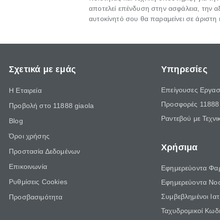
αποτελεί επένδυση στην ασφάλεια, την αξ
αυτοκίνητό σου θα παραμείνει σε άριστη
Σχετικά με εμάς
Υπηρεσίες
Επείγουσες Εργασ
Η Εταιρεία
Προσφορές 11888 
Προβολή στο 11888 giaola
Ραντεβού με Τεχνι
Blog
Όροι χρήσης
Χρήσιμα
Προστασία Δεδομένων
Επικοινωνία
Εφημερεύοντα Φα
Ρυθμίσεις Cookies
Εφημερεύοντα Νο
Συμβεβλημένοι Ια
Προσβασιμότητα
Ταχυδρομικοί Κωδι