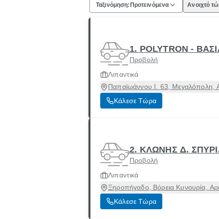
Ταξινόμηση:
Προτεινόμενα
Ανοιχτό τ
1. POLYTRON - ΒΑΣ
Προβολή
Λιπαντικά
Παπαϊωάννου Ι. 63, Μεγαλόπολη, 
Κάλεσε Τώρα
2. ΚΛΩΝΗΣ Δ. ΣΠΥΡ
Προβολή
Λιπαντικά
Ξηροπήγαδο, Βόρεια Κυνουρία, Αρ
Κάλεσε Τώρα