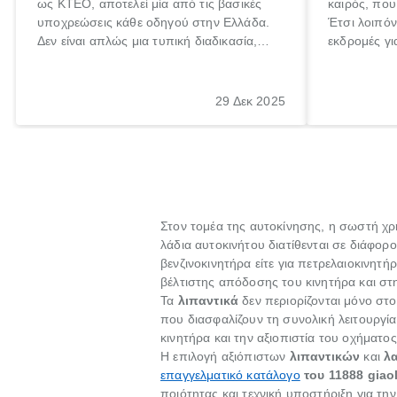
ως ΚΤΕΟ, αποτελεί μία από τις βασικές
καιρός, που 
υποχρεώσεις κάθε οδηγού στην Ελλάδα.
Έτσι λοιπόν
Δεν είναι απλώς μια τυπική διαδικασία,
εκδρομές γι
αλλά ένα ουσιαστικό μέτρο για την
ρυθμούς θα 
ασφάλεια των επιβατών, των άλλων
πηγαίνουμε 
οδηγών και του περιβάλλοντος. Ωστόσο,
29 Δεκ 2025
πολλοί ιδιοκτήτες οχημάτων αμελούν την
προθεσμία του ελέγχου.
Στον τομέα της αυτοκίνησης, η σωστή χ
λάδια αυτοκινήτου διατίθενται σε διάφορο
βενζινοκινητήρα είτε για πετρελαιοκινητ
βέλτιστης απόδοσης του κινητήρα και σ
Τα
λιπαντικά
δεν περιορίζονται μόνο στο
που διασφαλίζουν τη συνολική λειτουργία
κινητήρα και την αξιοπιστία του οχήματο
Η επιλογή αξιόπιστων
λιπαντικών
και
λ
επαγγελματικό κατάλογο
του 11888 giao
ποιότητας και τεχνική υποστήριξη για τ