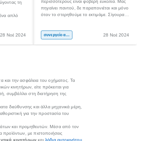
περισσότερους είναι φοβερή ευκολία. Μας
ύγοντας τη
πηγαίνει παντού, δε παραπονιέται και μόνο
όταν το στερηθούμε το εκτιμάμε. Σίγουρα
 ένα απλό
κάποιοι το προσέχουν ιδιαιτέρως και το
φροντίζουν συχνά! Είμαστε όμως και εμείς,
 το ίδιο. Ο
που αν παρουσιαστεί μία βλάβη (ειδικά αν
28 Νοέ 2024
28 Νοέ 2024
ήτου, είναι
συνεργείο αυτοκινήτου
δε τη θεωρούμε σοβαρή) θα αναβάλουμε
αθαρισμός
το να πάμε στο συνεργείο, ξανά και ξανά.
μαξιού.
τα και την ασφάλεια του οχήματος. Τα
κών κινητήρων, είτε πρόκειται για
στή, συμβάλλει στη διατήρηση της
ματα διεύθυνσης και άλλα μηχανικά μέρη,
καθοριστική για την προστασία του
ημάτων και προμηθευτών. Μέσα από τον
α προϊόντων, με πιστοποιήσεις
ντικά κινητήρων
και
λάδια αυτοκινήτου