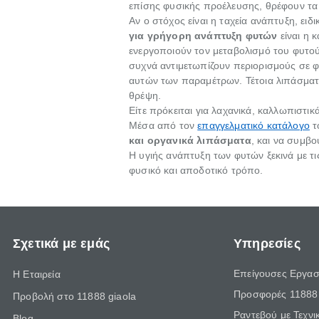
επίσης φυσικής προέλευσης, θρέφουν τα 
Αν ο στόχος είναι η ταχεία ανάπτυξη, ει
για γρήγορη ανάπτυξη φυτών
είναι η 
ενεργοποιούν τον μεταβολισμό του φυτο
συχνά αντιμετωπίζουν περιορισμούς σε φ
αυτών των παραμέτρων. Τέτοια λιπάσματ
θρέψη.
Είτε πρόκειται για λαχανικά, καλλωπιστι
Μέσα από τον
επαγγελματικό κατάλογο
τ
και οργανικά λιπάσματα
, και να συμβο
Η υγιής ανάπτυξη των φυτών ξεκινά με τ
φυσικό και αποδοτικό τρόπο.
Σχετικά με εμάς
Υπηρεσίες
Επείγουσες Εργασ
Η Εταιρεία
Προσφορές 11888 
Προβολή στο 11888 giaola
Ραντεβού με Τεχνι
Blog