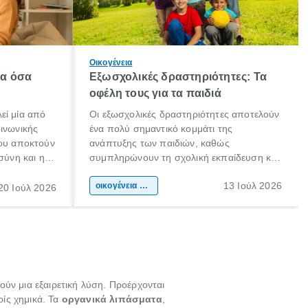
Οικογένεια
λα όσα
Εξωσχολικές δραστηριότητες: Τα
οφέλη τους για τα παιδιά
εί μία από
Οι εξωσχολικές δραστηριότητες αποτελούν
οινωνικής
ένα πολύ σημαντικό κομμάτι της
που αποκτούν
ανάπτυξης των παιδιών, καθώς
σύνη και η
συμπληρώνουν τη σχολική εκπαίδευση και
ιδιαίτερα
συμβάλλουν ουσιαστικά στη διαμόρφωση
13 Ιούλ 2026
κάθε
της προσωπικότητας, της κοινωνικότητας
οικογένεια & παιδί
20 Ιούλ 2026
ται από
και των δεξιοτήτων τους. Δεν είναι απλώς
ώσεις.
ένας τρόπος για να περνάει το παιδί τον
ελεύθερο χρόνο του.
ύν μια εξαιρετική λύση. Προέρχονται
ρίς χημικά. Τα
οργανικά λιπάσματα
,