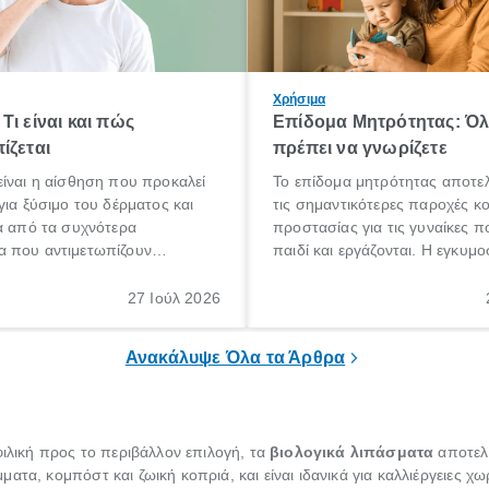
Χρήσιμα
Τι είναι και πώς
Επίδομα Μητρότητας: Ό
ίζεται
πρέπει να γνωρίζετε
ίναι η αίσθηση που προκαλεί
Το επίδομα μητρότητας αποτελ
για ξύσιμο του δέρματος και
τις σημαντικότερες παροχές κ
α από τα συχνότερα
προστασίας για τις γυναίκες 
 που αντιμετωπίζουν
παιδί και εργάζονται. Η εγκυμο
θε ηλικίας. Πολλοί αναζητούν
γέννηση ενός παιδιού είναι μια 
 για το «κνησμός τι είναι»,
σημαντική περίοδος στη ζωή 
27 Ιούλ 2026
ί να εμφανιστεί ξαφνικά ή να
οικογένειας, η οποία συνοδεύε
α μεγάλο χρονικό διάστημα.
αυξημένες ανάγκες και υποχρε
Ανακάλυψε Όλα τα Άρθρα
φιλική προς το περιβάλλον επιλογή, τα
βιολογικά λιπάσματα
αποτελο
τα, κομπόστ και ζωική κοπριά, και είναι ιδανικά για καλλιέργειες χω