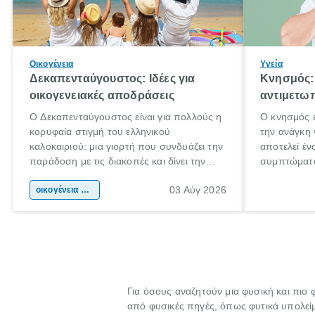
Οικογένεια
Υγεία
Δεκαπενταύγουστος: Ιδέες για
Κνησμός: 
οικογενειακές αποδράσεις
αντιμετωπ
Ο Δεκαπενταύγουστος είναι για πολλούς η
Ο κνησμός ε
κορυφαία στιγμή του ελληνικού
την ανάγκη 
καλοκαιριού: μια γιορτή που συνδυάζει την
αποτελεί έν
παράδοση με τις διακοπές και δίνει την
συμπτώματα
αφορμή για ταξίδια σε κάθε γωνιά της
άνθρωποι κά
03 Αύγ 2026
χώρας. Είτε πρόκειται για λίγες μέρες
οικογένεια & παιδί
πληροφορίες
ξεγνοιασιάς είτε για μια σύντομη εξόρμηση.
καθώς μπορε
επιμένει γι
Για όσους αναζητούν μια φυσική και πιο 
από φυσικές πηγές, όπως φυτικά υπολείμμα