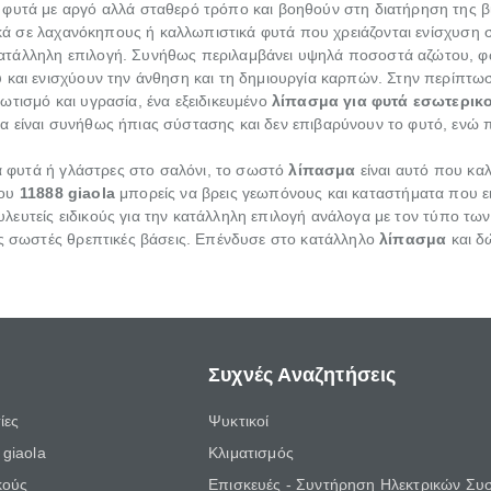
φυτά με αργό αλλά σταθερό τρόπο και βοηθούν στη διατήρηση της β
δικά σε λαχανόκηπους ή καλλωπιστικά φυτά που χρειάζονται ενίσχυση 
κατάλληλη επιλογή. Συνήθως περιλαμβάνει υψηλά ποσοστά αζώτου, φ
ύ και ενισχύουν την άνθηση και τη δημιουργία καρπών. Στην περίπτ
ωτισμό και υγρασία, ένα εξειδικευμένο
λίπασμα για φυτά εσωτερικ
α είναι συνήθως ήπιας σύστασης και δεν επιβαρύνουν το φυτό, ενώ 
κά φυτά ή γλάστρες στο σαλόνι, το σωστό
λίπασμα
είναι αυτό που καλ
ου
11888 giaola
μπορείς να βρεις γεωπόνους και καταστήματα που ει
υλευτείς ειδικούς για την κατάλληλη επιλογή ανάλογα με τον τύπο τω
ις σωστές θρεπτικές βάσεις. Επένδυσε στο κατάλληλο
λίπασμα
και δ
Συχνές Αναζητήσεις
ίες
Ψυκτικοί
giaola
Κλιματισμός
κούς
Επισκευές - Συντήρηση Ηλεκτρικών Συ