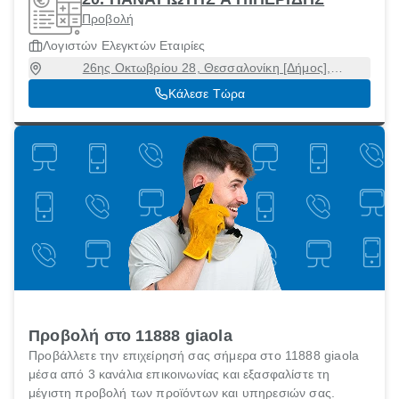
Προβολή
Λογιστών Ελεγκτών Εταιρίες
26ης Οκτωβρίου 28, Θεσσαλονίκη [Δήμος],
Θεσσαλονίκη, 54627
Κάλεσε Τώρα
Προβολή στο 11888 giaola
Προβάλλετε την επιχείρησή σας σήμερα στο 11888 giaola
μέσα από 3 κανάλια επικοινωνίας και εξασφαλίστε τη
μέγιστη προβολή των προϊόντων και υπηρεσιών σας.