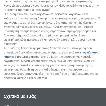
οικονομικών στοιχείων της επιχείρησης. Η συνεργασία με
ορκωτούς
λογιστές
προσφέρει σιγουριά, μειώνει τον κίνδυνο λαθών και ενισχύει την
αξιοπιστία της εταιρείας στην αγορά.
Η εύρεση εξειδικευμένων
λογιστών
και
ορκωτών λογιστών
είναι
καθοριστική για τη σωστή διαχείριση των οικονομικών μιας επιχείρησης. Οι
επαγγελματίες αυτοί δεν περιορίζονται μόνο στην τήρηση βιβλίων ή την
προετοιμασία οικονομικών εκθέσεων, αλλά παρέχουν συμβουλευτική
υποστήριξη σε θέματα φορολογίας, στρατηγικού προγραμματισμού και
βελτιστοποίησης κόστους. Η εμπειρία τους μπορεί να βοηθήσει
επιχειρήσεις κάθε μεγέθους να λειτουργούν αποδοτικά, με συνέπεια και
διαφάνεια.
Αν αναζητάς
λογιστές
ή
ορκωτούς λογιστές
για την επιχείρησή σου,
μπορείς να βρεις αξιόπιστους επαγγελματίες μέσα από τον
επαγγελματικό
κατάλογο
του 11888 giaola
. Εκεί θα βρεις πληροφορίες για γραφεία
λογιστών και ελεγκτικών εταιρειών, τηλέφωνα και διευθύνσεις, ώστε να
επιλέξεις τον κατάλληλο συνεργάτη για την οικονομική διαχείριση της
επιχείρησής σου. Με τη σωστή καθοδήγηση και τη συνεργασία με
εξειδικευμένους επαγγελματίες, η επιχείρησή σου μπορεί να λειτουργεί με
ασφάλεια, ακρίβεια και αξιοπιστία.
Σχετικά με εμάς