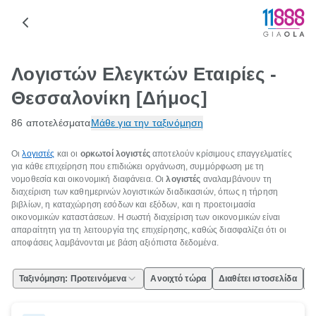
Λογιστών Ελεγκτών Εταιρίες -
Θεσσαλονίκη [Δήμος]
86 αποτελέσματα
Μάθε για την ταξινόμηση
Οι
λογιστές
και οι
ορκωτοί λογιστές
αποτελούν κρίσιμους επαγγελματίες
για κάθε επιχείρηση που επιδιώκει οργάνωση, συμμόρφωση με τη
νομοθεσία και οικονομική διαφάνεια. Οι
λογιστές
αναλαμβάνουν τη
διαχείριση των καθημερινών λογιστικών διαδικασιών, όπως η τήρηση
βιβλίων, η καταχώρηση εσόδων και εξόδων, και η προετοιμασία
οικονομικών καταστάσεων. Η σωστή διαχείριση των οικονομικών είναι
απαραίτητη για τη λειτουργία της επιχείρησης, καθώς διασφαλίζει ότι οι
αποφάσεις λαμβάνονται με βάση αξιόπιστα δεδομένα.
Ταξινόμηση: Προτεινόμενα
Ανοιχτό τώρα
Διαθέτει ιστοσελίδα
Ε