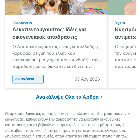
Οικογένεια
Υγεία
Δεκαπενταύγουστος: Ιδέες για
Κνησμός: 
οικογενειακές αποδράσεις
αντιμετωπ
Ο Δεκαπενταύγουστος είναι για πολλούς η
Ο κνησμός ε
κορυφαία στιγμή του ελληνικού
την ανάγκη 
καλοκαιριού: μια γιορτή που συνδυάζει την
αποτελεί έν
παράδοση με τις διακοπές και δίνει την
συμπτώματα
αφορμή για ταξίδια σε κάθε γωνιά της
άνθρωποι κά
03 Αύγ 2026
χώρας. Είτε πρόκειται για λίγες μέρες
οικογένεια & παιδί
πληροφορίες 
ξεγνοιασιάς είτε για μια σύντομη εξόρμηση.
καθώς μπορε
επιμένει για
Ανακάλυψε Όλα τα Άρθρα
Οι
ορκωτοί λογιστές
προσφέρουν ένα επιπλέον επίπεδο εμπιστοσύνης και
διαφάνειας, καθώς έχουν την αρμοδιότητα να ελέγχουν οικονομικές
καταστάσεις και να βεβαιώνουν την ακρίβεια και τη νομιμότητά τους. Η
παρέμβασή τους είναι ιδιαίτερα σημαντική σε περιπτώσεις ελέγχου από
δημόσιες αρχές ή επενδυτές, όπου απαιτείται επίσημη πιστοποίηση των