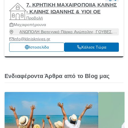
7. ΚΡΗΤΙΚΗ ΜΑΧΑΙΡΟΠΟΙΙΑ ΚΛΙΝΗΣ
- ΚΛΙΝΗΣ ΙΩΑΝΝΗΣ & ΥΙΟΙ ΟΕ
Προβολή
Μαχαιροπήρουνα
ΑΝΩΠΟΛΗ Βιοτεχνικό Πάρκο Ανώπολης, ΓΟΥΒΕΣ,
Γούβες, Ηράκλειο, 70008
info@klinisknives.gr
Ιστοσελίδα
Κάλεσε Τώρα
Ενδιαφέροντα Άρθρα από το Blog μας