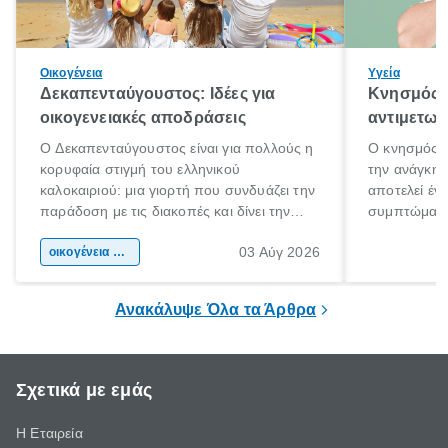
Οικογένεια
Υγεία
Δεκαπενταύγουστος: Ιδέες για
Κνησμός: 
οικογενειακές αποδράσεις
αντιμετωπ
Ο Δεκαπενταύγουστος είναι για πολλούς η
Ο κνησμός ε
κορυφαία στιγμή του ελληνικού
την ανάγκη 
καλοκαιριού: μια γιορτή που συνδυάζει την
αποτελεί έν
παράδοση με τις διακοπές και δίνει την
συμπτώματα
αφορμή για ταξίδια σε κάθε γωνιά της
άνθρωποι κά
03 Αύγ 2026
χώρας. Είτε πρόκειται για λίγες μέρες
οικογένεια & παιδί
πληροφορίες 
ξεγνοιασιάς είτε για μια σύντομη εξόρμηση.
καθώς μπορε
επιμένει για
Ανακάλυψε Όλα τα Άρθρα
Σχετικά με εμάς
Η Εταιρεία