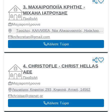
3. ΜΑΧΑΙΡΟΠΟΙΪΑ ΚΡΗΤΗΣ -
ΜΙΧΑΗΛ ΙΑΤΡΟΥΔΗΣ
Προβολή
Μαχαιροπήρουνα
Τρούλος, ΚΑΛΛΙΘΕΑ, Νέα Αλικαρνασσός, Ηράκλειο,
71500
knifecretan@gmail.com
Κάλεσε Τώρα
4. CHRISTOFLE - CHRIST HELLAS
ΑΕΕ
Προβολή
Μαχαιροπήρουνα
Λεωφόρος Κηφισίας 293, Κηφισιά, Αττική, 14562
christae@otenet.gr
Κάλεσε Τώρα