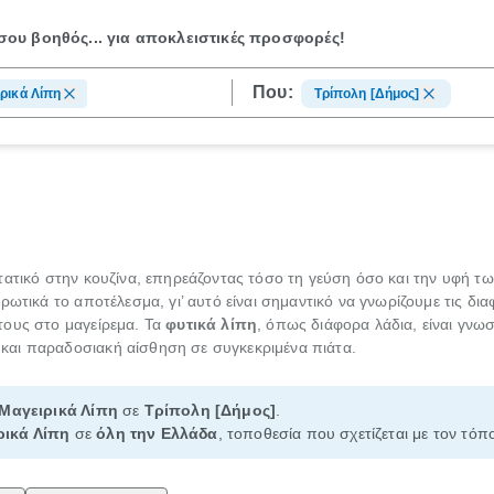
ου βοηθός...
για αποκλειστικές προσφορές!
Που:
ρικά Λίπη
Τρίπολη [Δήμος]
τατικό στην κουζίνα, επηρεάζοντας τόσο τη γεύση όσο και την υφή τ
ρωτικά το αποτέλεσμα, γι’ αυτό είναι σημαντικό να γνωρίζουμε τις δ
τους στο μαγείρεμα. Τα
φυτικά λίπη
, όπως διάφορα λάδια, είναι γνωσ
αι παραδοσιακή αίσθηση σε συγκεκριμένα πιάτα.
Μαγειρικά Λίπη
σε
Τρίπολη [Δήμος]
.
ρικά Λίπη
σε
όλη την Ελλάδα
, τοποθεσία που σχετίζεται με τον τόπ