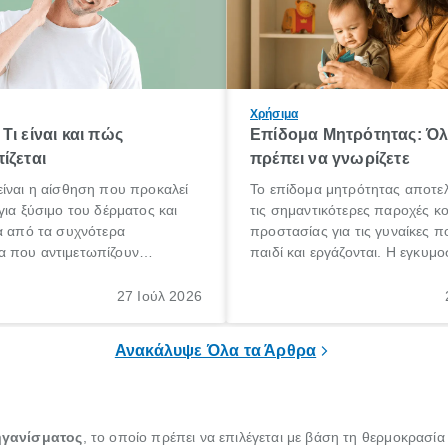
Χρήσιμα
Τι είναι και πώς
Επίδομα Μητρότητας: Ό
ίζεται
πρέπει να γνωρίζετε
ίναι η αίσθηση που προκαλεί
Το επίδομα μητρότητας αποτελ
για ξύσιμο του δέρματος και
τις σημαντικότερες παροχές κ
α από τα συχνότερα
προστασίας για τις γυναίκες 
 που αντιμετωπίζουν
παιδί και εργάζονται. Η εγκυμο
θε ηλικίας. Πολλοί αναζητούν
γέννηση ενός παιδιού είναι μια 
 για το «κνησμός τι είναι»,
σημαντική περίοδος στη ζωή 
27 Ιούλ 2026
ί να εμφανιστεί ξαφνικά ή να
οικογένειας, η οποία συνοδεύε
α μεγάλο χρονικό διάστημα.
αυξημένες ανάγκες και υποχρε
Ανακάλυψε Όλα τα Άρθρα
ηγανίσματος
, το οποίο πρέπει να επιλέγεται με βάση τη θερμοκρασία