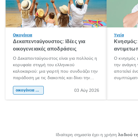
Οικογένεια
Υγεία
Δεκαπενταύγουστος: Ιδέες για
Κνησμός: 
οικογενειακές αποδράσεις
αντιμετωπ
Ο Δεκαπενταύγουστος είναι για πολλούς η
Ο κνησμός ε
κορυφαία στιγμή του ελληνικού
την ανάγκη 
καλοκαιριού: μια γιορτή που συνδυάζει την
αποτελεί έν
παράδοση με τις διακοπές και δίνει την
συμπτώματα
αφορμή για ταξίδια σε κάθε γωνιά της
άνθρωποι κά
03 Αύγ 2026
χώρας. Είτε πρόκειται για λίγες μέρες
οικογένεια & παιδί
πληροφορίες
ξεγνοιασιάς είτε για μια σύντομη εξόρμηση.
καθώς μπορε
επιμένει γι
Ιδιαίτερη σημασία έχει η χρήση
λαδιού τ