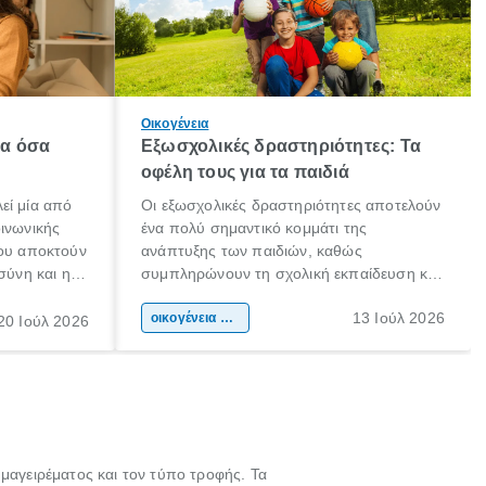
Οικογένεια
λα όσα
Εξωσχολικές δραστηριότητες: Τα
οφέλη τους για τα παιδιά
εί μία από
Οι εξωσχολικές δραστηριότητες αποτελούν
οινωνικής
ένα πολύ σημαντικό κομμάτι της
που αποκτούν
ανάπτυξης των παιδιών, καθώς
σύνη και η
συμπληρώνουν τη σχολική εκπαίδευση και
ιδιαίτερα
συμβάλλουν ουσιαστικά στη διαμόρφωση
13 Ιούλ 2026
κάθε
της προσωπικότητας, της κοινωνικότητας
οικογένεια & παιδί
20 Ιούλ 2026
ται από
και των δεξιοτήτων τους. Δεν είναι απλώς
ώσεις.
ένας τρόπος για να περνάει το παιδί τον
ελεύθερο χρόνο του.
 μαγειρέματος και τον τύπο τροφής. Τα