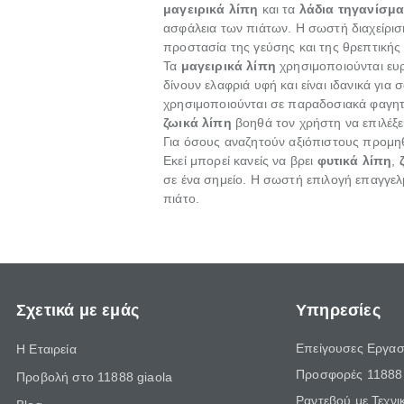
μαγειρικά λίπη
και τα
λάδια τηγανίσμα
ασφάλεια των πιάτων. Η σωστή διαχείρι
προστασία της γεύσης και της θρεπτικής
Τα
μαγειρικά λίπη
χρησιμοποιούνται ευ
δίνουν ελαφριά υφή και είναι ιδανικά για
χρησιμοποιούνται σε παραδοσιακά φαγη
ζωικά λίπη
βοηθά τον χρήστη να επιλέξε
Για όσους αναζητούν αξιόπιστους προμ
Εκεί μπορεί κανείς να βρει
φυτικά λίπη
,
σε ένα σημείο. Η σωστή επιλογή επαγγελ
πιάτο.
Σχετικά με εμάς
Υπηρεσίες
Επείγουσες Εργασ
Η Εταιρεία
Προσφορές 11888 
Προβολή στο 11888 giaola
Ραντεβού με Τεχνι