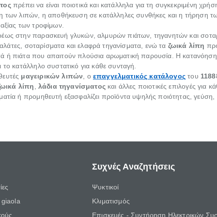
τος
πρέπει να είναι ποιοτικά και κατάλληλα για τη συγκεκριμένη χρήση
ση των λιπών, η αποθήκευση σε κατάλληλες συνθήκες και η τήρηση 
 αξίας των τροφίμων.
ρέως στην παρασκευή γλυκών, αλμυρών πιάτων, τηγανητών και σοτ
 σαλάτες, σοταρίσματα και ελαφρά τηγανίσματα, ενώ τα
ζωικά λίπη
προ
τά ή πιάτα που απαιτούν πλούσια αρωματική παρουσία. Η κατανόηση
ι το κατάλληλο συστατικό για κάθε συνταγή.
ηθευτές
μαγειρικών λιπών
, ο
επαγγελματικός κατάλογος
του
11888
ζωικά λίπη
,
λάδια τηγανίσματος
και άλλες ποιοτικές επιλογές για 
ματία ή προμηθευτή εξασφαλίζει προϊόντα υψηλής ποιότητας, γεύση,
Συχνές Αναζητήσεις
ίες
Ψυκτικοί
giaola
Κλιματισμός
κούς
Επισκευές - Συντήρηση Ηλεκτρικών Συ